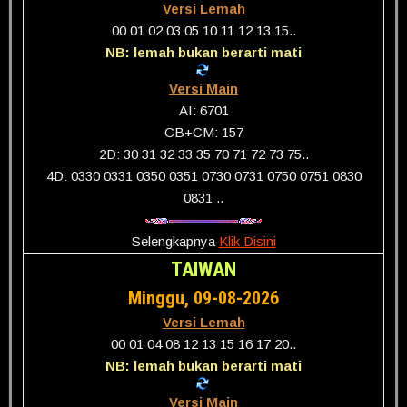
Versi Lemah
00 01 02 03 05 10 11 12 13 15..
NB: lemah bukan berarti mati
Versi Main
AI: 6701
CB+CM: 157
2D: 30 31 32 33 35 70 71 72 73 75..
4D: 0330 0331 0350 0351 0730 0731 0750 0751 0830
0831 ..
Selengkapnya
Klik Disini
TAIWAN
Minggu, 09-08-2026
Versi Lemah
00 01 04 08 12 13 15 16 17 20..
NB: lemah bukan berarti mati
Versi Main