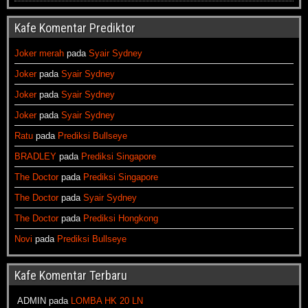
Kafe Komentar Prediktor
Joker merah
pada
Syair Sydney
Joker
pada
Syair Sydney
Joker
pada
Syair Sydney
Joker
pada
Syair Sydney
Ratu
pada
Prediksi Bullseye
BRADLEY
pada
Prediksi Singapore
The Doctor
pada
Prediksi Singapore
The Doctor
pada
Syair Sydney
The Doctor
pada
Prediksi Hongkong
Novi
pada
Prediksi Bullseye
Kafe Komentar Terbaru
ADMIN
pada
LOMBA HK 20 LN