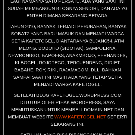
LAGI NAMANYA SATU PERSATU. ADA YANG SAAT INI
SUDAH MEMBANGUN BLOGNYA SENDIRI, DAN ADA YG
ENTAH DIMANA SEKARANG BERADA.
TAHUN 2010, BANYAK TERJADI PERUBAHAN, BANYAK
SOBAT2 YANG BARU MASUK DAN MENJADI WARGA
SETIA KAFETOGEL, DIANTARANYA BUJANG54, ATM
MEONG, BOBOHO (SIBOTAK), SAMPOERNA,
NEWRONGGO, BAPOEKS, ANAKMBOJO, FERNANDES,
KI BOGEL, ROJOTEGO, TERGUENDENG, DIDIET,
BABAHE, ROY, RIKI, RAJAMACOM, DLL. BAHKAN
SAMPAI SAAT INI MASIH ADA YANG TETAP SETIA
MENJADI WARGA KAFETOGEL.
SETELAH BLOG KAFETOGEL.WORDPRESS.COM
DITUTUP OLEH PIHAK WORDPRESS, SAYA
MEMUTUSKAN UNTUK MEMBELI DOMAIN NET DAN
MEMBUAT WEBSITE
WWW.KAFETOGEL.NET
SEPERTI
SEKARANG INI.
SATU HAL YANG BISA DIBANGGAKAN DARI