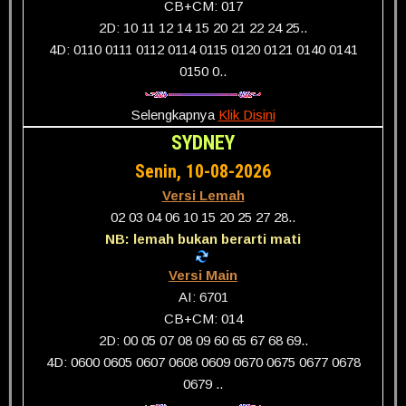
CB+CM: 017
2D: 10 11 12 14 15 20 21 22 24 25..
4D: 0110 0111 0112 0114 0115 0120 0121 0140 0141
0150 0..
Selengkapnya
Klik Disini
SYDNEY
Senin, 10-08-2026
Versi Lemah
02 03 04 06 10 15 20 25 27 28..
NB: lemah bukan berarti mati
Versi Main
AI: 6701
CB+CM: 014
2D: 00 05 07 08 09 60 65 67 68 69..
4D: 0600 0605 0607 0608 0609 0670 0675 0677 0678
0679 ..