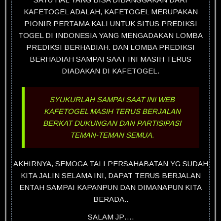
KAFETOGEL ADALAH, KAFETOGEL MERUPAKAN
PIONIR PERTAMA KALI UNTUK SITUS PREDIKSI
TOGEL DI INDONESIA YANG MENGADAKAN LOMBA
PREDIKSI BERHADIAH. DAN LOMBA PREDIKSI
BERHADIAH SAMPAI SAAT INI MASIH TERUS
DIADAKAN DI KAFETOGEL.
SYUKURLAH SAMPAI SAAT INI WEB
KAFETOGEL MASIH TERUS BERJALAN
BERKAT DUKUNGAN DAN PARTISIPASI
TEMAN-TEMAN SEMUA.
AKHIRNYA, SEMOGA TALI PERSAHABATAN YG SUDAH
KITA JALIN SELAMA INI, DAPAT TERUS BERJALAN
ENTAH SAMPAI KAPANPUN DAN DIMANAPUN KITA
BERADA..
SALAM JP….