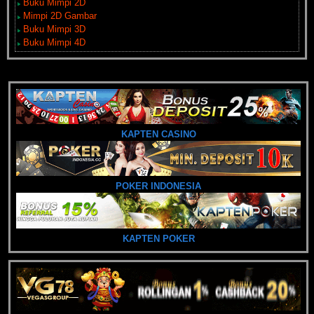
Buku Mimpi 2D
Mimpi 2D Gambar
Buku Mimpi 3D
Buku Mimpi 4D
KAPTEN CASINO
POKER INDONESIA
KAPTEN POKER