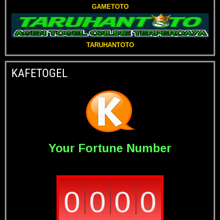
GAMETOTO
TARUHANTOTO
KAFETOGEL
Your Fortune Number
0
0
0
0