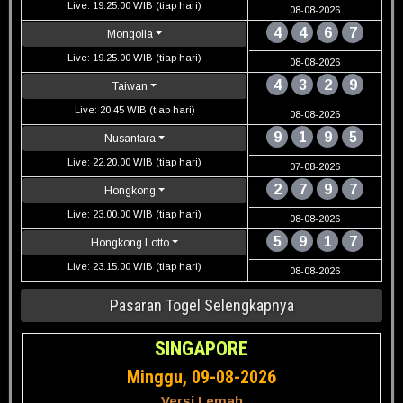
Live: 19.25.00 WIB (tiap hari)
08-08-2026
4
4
6
7
Mongolia
Live: 19.25.00 WIB (tiap hari)
08-08-2026
4
3
2
9
Taiwan
Live: 20.45 WIB (tiap hari)
08-08-2026
9
1
9
5
Nusantara
Live: 22.20.00 WIB (tiap hari)
07-08-2026
2
7
9
7
Hongkong
Live: 23.00.00 WIB (tiap hari)
08-08-2026
5
9
1
7
Hongkong Lotto
Live: 23.15.00 WIB (tiap hari)
08-08-2026
Pasaran Togel Selengkapnya
SINGAPORE
Minggu, 09-08-2026
Versi Lemah