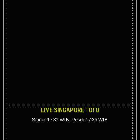
LIVE SINGAPORE TOTO
Starter 17:32 WIB, Result 17:35 WIB