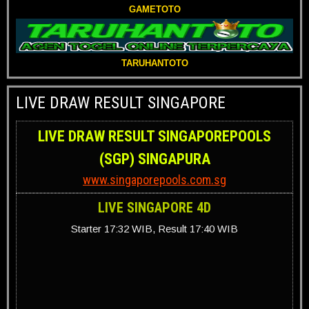
GAMETOTO
TARUHANTOTO
LIVE DRAW RESULT SINGAPORE
LIVE DRAW RESULT SINGAPOREPOOLS
(SGP) SINGAPURA
www.singaporepools.com.sg
LIVE SINGAPORE 4D
Starter 17:32 WIB, Result 17:40 WIB