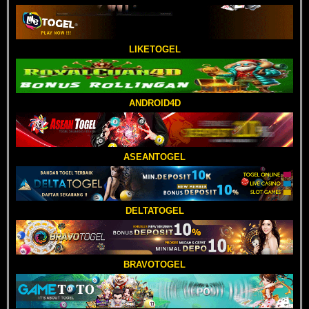
LIKETOGEL
ANDROID4D
ASEANTOGEL
DELTATOGEL
BRAVOTOGEL