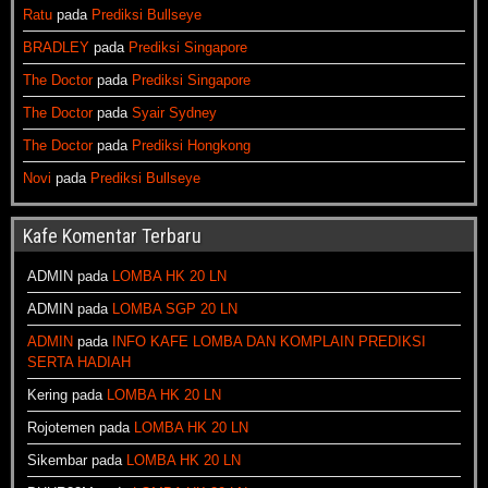
Ratu
pada
Prediksi Bullseye
BRADLEY
pada
Prediksi Singapore
The Doctor
pada
Prediksi Singapore
The Doctor
pada
Syair Sydney
The Doctor
pada
Prediksi Hongkong
Novi
pada
Prediksi Bullseye
Kafe Komentar Terbaru
ADMIN
pada
LOMBA HK 20 LN
ADMIN
pada
LOMBA SGP 20 LN
ADMIN
pada
INFO KAFE LOMBA DAN KOMPLAIN PREDIKSI
SERTA HADIAH
Kering
pada
LOMBA HK 20 LN
Rojotemen
pada
LOMBA HK 20 LN
Sikembar
pada
LOMBA HK 20 LN