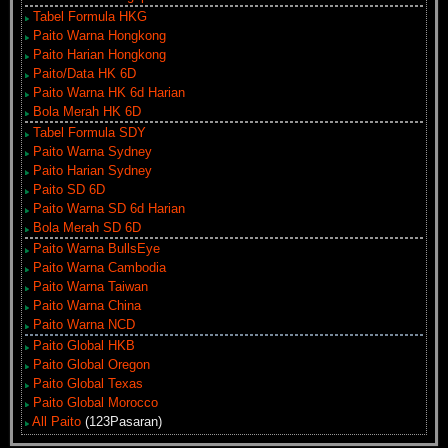
Tabel Formula HKG
Paito Warna Hongkong
Paito Harian Hongkong
Paito/Data HK 6D
Paito Warna HK 6d Harian
Bola Merah HK 6D
Tabel Formula SDY
Paito Warna Sydney
Paito Harian Sydney
Paito SD 6D
Paito Warna SD 6d Harian
Bola Merah SD 6D
Paito Warna BullsEye
Paito Warna Cambodia
Paito Warna Taiwan
Paito Warna China
Paito Warna NCD
Paito Global HKB
Paito Global Oregon
Paito Global Texas
Paito Global Morocco
All Paito
(123Pasaran)