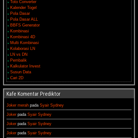
Toto Converter
Kalender Togel
Pola Dasar
Pola Dasar ALL
BBFS Generator
Kombinasi
Kombinasi 4D
Multi Kombinasi
Kolaborasi LN
LN vs DN
Pembalik
Kalkulator Invest
Susun Data
Cari 2D
Kafe Komentar Prediktor
Joker merah
pada
Syair Sydney
Joker
pada
Syair Sydney
Joker
pada
Syair Sydney
Joker
pada
Syair Sydney