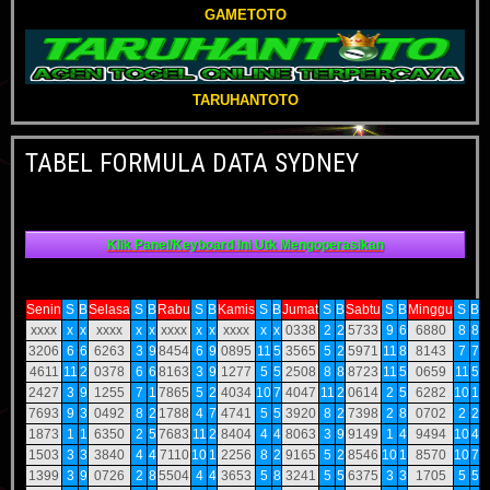
GAMETOTO
TARUHANTOTO
TABEL FORMULA DATA SYDNEY
Klik Panel/Keyboard Ini Utk Mengoperasikan
Senin
S
B
Selasa
S
B
Rabu
S
B
Kamis
S
B
Jumat
S
B
Sabtu
S
B
Minggu
S
B
x
x
x
x
x
x
x
x
x
x
x
x
x
x
x
x
x
x
x
x
x
x
x
x
0
3
3
8
2
2
5
7
3
3
9
6
6
8
8
0
8
8
3
2
0
6
6
6
6
2
6
3
3
9
8
4
5
4
6
9
0
8
9
5
11
5
3
5
6
5
5
2
5
9
7
1
11
8
8
1
4
3
7
7
4
6
1
1
11
2
0
3
7
8
6
6
8
1
6
3
3
9
1
2
7
7
5
5
2
5
0
8
8
8
8
7
2
3
11
5
0
6
5
9
11
5
2
4
2
7
3
9
1
2
5
5
7
1
7
8
6
5
5
2
4
0
3
4
10
7
4
0
4
7
11
2
0
6
1
4
2
5
6
2
8
2
10
1
7
6
9
3
9
3
0
4
9
2
8
2
1
7
8
8
4
7
4
7
4
1
5
5
3
9
2
0
8
2
7
3
9
8
2
8
0
7
0
2
2
2
1
8
7
3
1
1
6
3
5
0
2
5
7
6
8
3
11
2
8
4
0
4
4
4
8
0
6
3
3
9
9
1
4
9
1
4
9
4
9
4
10
4
1
5
0
3
3
3
3
8
4
0
4
4
7
1
1
0
10
1
2
2
5
6
8
2
9
1
6
5
5
2
8
5
4
6
10
1
8
5
7
0
10
7
1
3
9
9
3
9
0
7
2
6
2
8
5
5
0
4
4
4
3
6
5
3
5
8
3
2
4
1
5
5
6
3
7
5
3
3
1
7
0
5
5
5