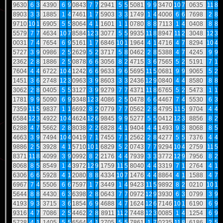
9
6
3
0
6
3
4
3
9
0
6
9
0
8
4
3
7
7
2
9
4
1
5
5
5
0
8
1
9
9
3
4
7
0
10
7
0
6
3
5
11
8
8
9
0
3
3
3
1
8
8
5
1
4
7
4
6
1
1
7
5
9
0
3
3
3
1
7
4
9
1
4
4
0
0
6
6
6
7
6
9
8
2
8
9
7
1
0
10
1
6
9
0
5
5
5
8
0
6
4
4
1
1
6
0
1
1
1
0
7
8
0
8
8
7
1
1
3
1
4
0
4
0
8
8
8
5
5
7
9
7
7
4
6
3
4
10
7
8
5
8
4
12
3
3
0
7
7
5
5
9
9
3
5
11
8
8
9
4
7
11
2
3
0
4
8
12
3
0
0
3
1
7
4
7
6
5
4
6
9
5
1
6
1
1
7
6
8
4
6
10
1
1
9
6
4
4
1
4
7
1
6
4
7
8
2
9
4
10
4
5
7
2
7
3
9
0
9
8
6
2
5
2
6
2
9
5
2
3
7
1
7
5
8
0
4
6
2
2
8
5
3
8
8
4
7
4
2
4
5
9
9
2
3
6
2
2
8
1
8
8
6
2
5
0
8
7
8
6
6
3
0
5
6
8
2
4
7
1
5
3
6
7
5
6
5
5
2
5
1
9
1
7
1
7
6
0
4
4
4
6
7
2
2
10
4
1
2
4
2
6
6
9
6
3
3
9
6
5
6
9
5
11
5
0
6
8
1
9
9
9
0
6
5
5
2
1
4
5
1
3
6
2
7
4
8
12
3
0
9
6
3
3
9
8
6
0
3
3
3
2
4
3
6
12
9
0
8
4
0
4
4
8
5
8
0
8
8
3
0
6
2
2
8
0
4
0
5
5
5
3
1
2
7
3
9
9
2
7
9
7
7
4
3
7
1
11
8
6
7
6
5
5
2
5
4
7
3
1
1
1
7
8
1
9
9
5
0
9
0
6
9
9
3
4
8
12
3
4
0
8
6
2
5
0
4
7
8
6
6
4
4
6
7
7
4
5
5
3
0
6
3
7
3
5
9
11
5
9
8
3
7
1
1
6
6
9
2
8
2
0
7
7
9
7
7
0
5
6
2
2
8
4
7
9
5
11
5
9
7
0
4
4
4
6
5
8
4
12
3
4
9
2
2
10
4
4
6
2
4
12
6
9
8
4
5
9
9
5
2
7
7
5
5
0
4
1
2
12
3
8
8
5
6
8
2
6
2
8
8
4
7
5
6
6
2
2
8
8
0
3
8
2
2
6
8
2
8
4
1
9
4
0
4
4
4
1
4
9
3
9
3
8
0
6
8
8
5
4
6
6
3
3
9
7
4
9
4
10
4
0
4
1
9
7
1
7
4
5
5
7
1
2
5
6
2
2
8
4
2
7
7
5
5
7
3
7
6
4
4
9
8
8
6
2
5
3
9
2
8
4
1
5
7
1
0
10
1
6
8
2
9
5
2
0
7
4
3
7
7
9
2
9
4
10
4
2
7
5
9
11
5
8
3
7
1
11
8
4
0
9
9
3
9
0
9
9
2
8
2
2
1
7
6
4
4
7
9
3
9
3
3
3
7
7
2
12
9
7
9
5
6
8
2
8
0
6
8
8
5
8
5
4
9
1
4
3
9
7
2
12
9
1
7
5
9
11
5
8
0
4
0
4
4
3
3
1
9
7
1
2
7
6
4
4
1
6
3
0
6
6
6
5
9
2
8
4
1
2
0
8
0
8
8
4
3
3
4
10
7
1
4
7
6
4
4
8
8
6
4
4
1
1
5
8
8
4
7
6
9
6
7
7
4
5
5
0
6
6
6
7
5
9
7
1
7
3
4
4
9
1
4
9
4
2
3
11
5
9
8
9
2
8
2
0
2
1
0
10
1
5
6
4
4
8
8
4
4
3
0
6
3
6
3
9
8
2
8
0
6
4
3
7
7
0
9
7
2
12
9
3
9
3
0
6
3
0
7
9
9
3
9
4
1
9
3
9
3
3
7
1
5
3
6
1
8
5
4
6
9
4
6
8
8
4
7
1
6
2
4
12
6
7
1
4
6
10
1
6
1
9
0
6
9
9
3
1
6
4
7
7
0
8
6
2
5
4
4
6
2
2
8
8
9
1
1
11
2
7
4
4
8
12
3
0
0
8
5
1
4
1
2
5
4
6
9
5
7
2
8
4
1
1
4
0
5
5
5
6
5
6
4
4
1
2
7
0
5
5
5
7
8
6
1
1
7
0
2
3
5
11
8
6
1
8
6
2
5