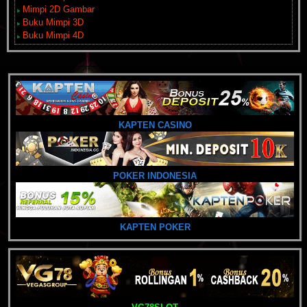
Mimpi 2D Gambar
Buku Mimpi 3D
Buku Mimpi 4D
KAPTEN CASINO
POKER INDONESIA
KAPTEN POKER