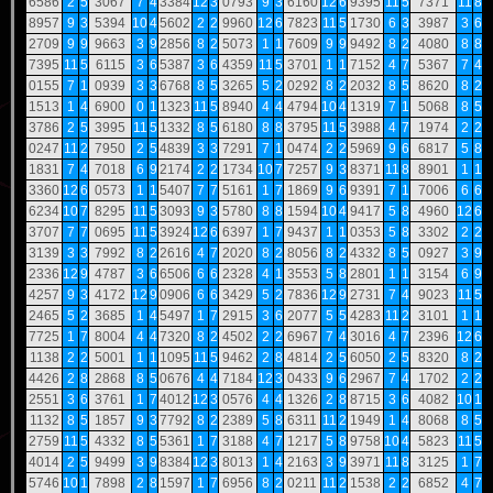
6
5
8
6
2
5
3
0
6
7
7
4
3
3
8
4
12
3
0
7
9
3
9
3
6
1
6
0
12
6
9
3
9
5
11
5
7
3
7
1
11
8
8
9
5
7
9
3
5
3
9
4
10
4
5
6
0
2
2
2
9
9
6
0
12
6
7
8
2
3
11
5
1
7
3
0
6
3
3
9
8
7
3
6
2
7
0
9
9
9
9
6
6
3
3
9
2
8
5
6
8
2
5
0
7
3
1
1
7
6
0
9
9
9
9
4
9
2
8
2
4
0
8
0
8
8
7
3
9
5
11
5
6
1
1
5
3
6
5
3
8
7
3
6
4
3
5
9
11
5
3
7
0
1
1
1
7
1
5
2
4
7
5
3
6
7
7
4
0
1
5
5
7
1
0
9
3
9
3
3
6
7
6
8
8
5
3
2
6
5
5
2
0
2
9
2
8
2
2
0
3
2
8
5
8
6
2
0
8
2
1
5
1
3
1
4
6
9
0
0
0
1
1
3
2
3
11
5
8
9
4
0
4
4
4
7
9
4
10
4
1
3
1
9
7
1
5
0
6
8
8
5
3
7
8
6
2
5
3
9
9
5
11
5
1
3
3
2
8
5
6
1
8
0
8
8
3
7
9
5
11
5
3
9
8
8
4
7
1
9
7
4
2
2
0
2
4
7
11
2
7
9
5
0
2
5
4
8
3
9
3
3
7
2
9
1
7
1
0
4
7
4
2
2
5
9
6
9
9
6
6
8
1
7
5
8
1
8
3
1
7
4
7
0
1
8
6
9
2
1
7
4
2
2
1
7
3
4
10
7
7
2
5
7
9
3
8
3
7
1
11
8
8
9
0
1
1
1
3
3
6
0
12
6
0
5
7
3
1
1
5
4
0
7
7
7
5
1
6
1
1
7
1
8
6
9
9
6
9
3
9
1
7
1
7
0
0
6
6
6
6
2
3
4
10
7
8
2
9
5
11
5
3
0
9
3
9
3
5
7
8
0
8
8
1
5
9
4
10
4
9
4
1
7
5
8
4
9
6
0
12
6
3
7
0
7
7
7
0
6
9
5
11
5
3
9
2
4
12
6
6
3
9
7
1
7
9
4
3
7
1
1
0
3
5
3
5
8
3
3
0
2
2
2
3
1
3
9
3
3
7
9
9
2
8
2
2
6
1
6
4
7
2
0
2
0
8
2
8
0
5
6
8
2
4
3
3
2
8
5
0
9
2
7
3
9
2
3
3
6
12
9
4
7
8
7
3
6
6
5
0
6
6
6
2
3
2
8
4
1
3
5
5
3
5
8
2
8
0
1
1
1
3
1
5
4
6
9
4
2
5
7
9
3
4
1
7
2
12
9
0
9
0
6
6
6
3
4
2
9
5
2
7
8
3
6
12
9
2
7
3
1
7
4
9
0
2
3
11
5
2
4
6
5
5
2
3
6
8
5
1
4
5
4
9
7
1
7
2
9
1
5
3
6
2
0
7
7
5
5
4
2
8
3
11
2
3
1
0
1
1
1
7
7
2
5
1
7
8
0
0
4
4
4
7
3
2
0
8
2
4
5
0
2
2
2
6
9
6
7
7
4
3
0
1
6
4
7
2
3
9
6
12
6
1
1
3
8
2
2
5
0
0
1
1
1
1
0
9
5
11
5
9
4
6
2
2
8
4
8
1
4
2
5
6
0
5
0
2
5
8
3
2
0
8
2
4
4
2
6
2
8
2
8
6
8
8
5
0
6
7
6
4
4
7
1
8
4
12
3
0
4
3
3
9
6
2
9
6
7
7
4
1
7
0
2
2
2
2
5
5
1
3
6
3
7
6
1
1
7
4
0
1
2
12
3
0
5
7
6
4
4
1
3
2
6
2
8
8
7
1
5
3
6
4
0
8
2
10
1
1
1
3
2
8
5
1
8
5
7
9
3
7
7
9
2
8
2
2
3
8
9
5
8
6
3
1
1
11
2
1
9
4
9
1
4
8
0
6
8
8
5
2
7
5
9
11
5
4
3
3
2
8
5
5
3
6
1
1
7
3
1
8
8
4
7
1
2
1
7
5
8
9
7
5
8
10
4
5
8
2
3
11
5
4
0
1
4
2
5
9
4
9
9
3
9
8
3
8
4
12
3
8
0
1
3
1
4
2
1
6
3
3
9
3
9
7
1
11
8
3
1
2
5
1
7
5
7
4
6
10
1
7
8
9
8
2
8
1
5
9
7
1
7
6
9
5
6
8
2
0
2
1
1
11
2
1
5
3
8
2
2
6
8
5
2
4
7