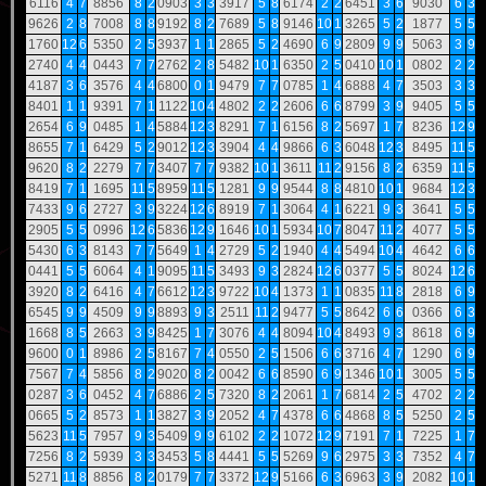
6
1
1
6
4
7
8
8
5
6
8
2
0
9
0
3
3
3
3
9
1
7
5
8
6
1
7
4
2
2
6
4
5
1
3
6
9
0
3
0
6
3
9
6
2
6
2
8
7
0
0
8
8
8
9
1
9
2
8
2
7
6
8
9
5
8
9
1
4
6
10
1
3
2
6
5
5
2
1
8
7
7
5
5
1
7
6
0
12
6
5
3
5
0
2
5
3
9
3
7
1
1
2
8
6
5
5
2
4
6
9
0
6
9
2
8
0
9
9
9
5
0
6
3
3
9
2
7
4
0
4
4
0
4
4
3
7
7
2
7
6
2
2
8
5
4
8
2
10
1
6
3
5
0
2
5
0
4
1
0
10
1
0
8
0
2
2
2
4
1
8
7
3
6
3
5
7
6
4
4
6
8
0
0
0
1
9
4
7
9
7
7
0
7
8
5
1
4
6
8
8
8
4
7
3
5
0
3
3
3
8
4
0
1
1
1
9
3
9
1
7
1
1
1
2
2
10
4
4
8
0
2
2
2
2
6
0
6
6
6
8
7
9
9
3
9
9
4
0
5
5
5
2
6
5
4
6
9
0
4
8
5
1
4
5
8
8
4
12
3
8
2
9
1
7
1
6
1
5
6
8
2
5
6
9
7
1
7
8
2
3
6
12
9
8
6
5
5
7
1
6
4
2
9
5
2
9
0
1
2
12
3
3
9
0
4
4
4
9
8
6
6
6
3
6
0
4
8
12
3
8
4
9
5
11
5
9
6
2
0
8
2
2
2
7
9
7
7
3
4
0
7
7
7
9
3
8
2
10
1
3
6
1
1
11
2
9
1
5
6
8
2
6
3
5
9
11
5
8
4
1
9
7
1
1
6
9
5
11
5
8
9
5
9
11
5
1
2
8
1
9
9
9
5
4
4
8
8
4
8
1
0
10
1
9
6
8
4
12
3
7
4
3
3
9
6
2
7
2
7
3
9
3
2
2
4
12
6
8
9
1
9
7
1
3
0
6
4
4
1
6
2
2
1
9
3
3
6
4
1
5
5
2
9
0
5
5
5
0
9
9
6
12
6
5
8
3
6
12
9
1
6
4
6
10
1
5
9
3
4
10
7
8
0
4
7
11
2
4
0
7
7
5
5
5
4
3
0
6
3
8
1
4
3
7
7
5
6
4
9
1
4
2
7
2
9
5
2
1
9
4
0
4
4
5
4
9
4
10
4
4
6
4
2
6
6
0
4
4
1
5
5
6
0
6
4
4
1
9
0
9
5
11
5
3
4
9
3
9
3
2
8
2
4
12
6
0
3
7
7
5
5
8
0
2
4
12
6
3
9
2
0
8
2
6
4
1
6
4
7
6
6
1
2
12
3
9
7
2
2
10
4
1
3
7
3
1
1
0
8
3
5
11
8
2
8
1
8
6
9
6
5
4
5
9
9
4
5
0
9
9
9
8
8
9
3
9
3
2
5
1
1
11
2
9
4
7
7
5
5
8
6
4
2
6
6
0
3
6
6
6
3
1
6
6
8
8
5
2
6
6
3
3
9
8
4
2
5
1
7
3
0
7
6
4
4
8
0
9
4
10
4
8
4
9
3
9
3
8
6
1
8
6
9
9
6
0
0
0
1
8
9
8
6
2
5
8
1
6
7
7
4
0
5
5
0
2
5
1
5
0
6
6
6
3
7
1
6
4
7
1
2
9
0
6
9
7
5
6
7
7
4
5
8
5
6
8
2
9
0
2
0
8
2
0
0
4
2
6
6
8
5
9
0
6
9
1
3
4
6
10
1
3
0
0
5
5
5
0
2
8
7
3
6
0
4
5
2
4
7
6
8
8
6
2
5
7
3
2
0
8
2
2
0
6
1
1
7
6
8
1
4
2
5
4
7
0
2
2
2
0
6
6
5
5
2
8
5
7
3
1
1
3
8
2
7
3
9
2
0
5
2
4
7
4
3
7
8
6
6
4
8
6
8
8
5
5
2
5
0
2
5
5
6
2
3
11
5
7
9
5
7
9
3
5
4
0
9
9
9
6
1
0
2
2
2
1
0
7
2
12
9
7
1
9
1
7
1
7
2
2
5
1
7
7
2
5
6
8
2
5
9
3
9
3
3
3
4
5
3
5
8
4
4
4
1
5
5
5
2
6
9
9
6
2
9
7
5
3
3
7
3
5
2
4
7
5
2
7
1
11
8
8
8
5
6
8
2
0
1
7
9
7
7
3
3
7
2
12
9
5
1
6
6
6
3
6
9
6
3
3
9
2
0
8
2
10
1