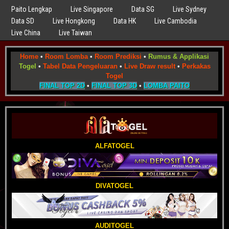
Paito Lengkap
Live Singapore
Data SG
Live Sydney
Data SD
Live Hongkong
Data HK
Live Cambodia
Live China
Live Taiwan
Home
•
Room Lomba
•
Room Prediksi
•
Rumus & Applikasi
Togel
•
Tabel Data Pengeluaran
•
Live Draw result
•
Perkakas
Togel
FINAL TOP 2D
•
FINAL TOP 3D
•
LOMBA PAITO
ALFATOGEL
DIVATOGEL
AUDITOGEL