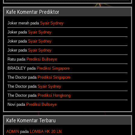
Kafe Komentar Prediktor
Joker merah
pada
Syair Sydney
Joker
pada
Syair Sydney
Joker
pada
Syair Sydney
Joker
pada
Syair Sydney
Ratu
pada
Prediksi Bullseye
BRADLEY
pada
Prediksi Singapore
The Doctor
pada
Prediksi Singapore
The Doctor
pada
Syair Sydney
The Doctor
pada
Prediksi Hongkong
Novi
pada
Prediksi Bullseye
Kafe Komentar Terbaru
ADMIN
pada
LOMBA HK 20 LN