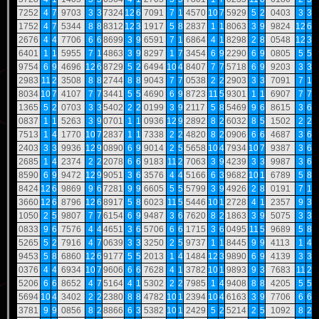
7
2
5
2
4
7
9
7
0
3
3
3
7
3
2
4
12
6
7
0
9
1
7
1
4
5
7
0
10
7
5
9
2
9
5
2
0
4
0
3
3
3
1
7
5
2
4
7
5
3
4
4
8
8
8
3
1
2
12
3
1
9
1
7
5
8
2
8
3
7
1
1
8
0
6
3
3
9
9
8
2
4
12
6
2
6
7
6
4
4
7
7
0
6
6
6
8
6
9
9
3
9
6
5
9
1
7
1
6
8
6
4
4
1
8
2
9
8
2
8
0
5
4
8
12
3
6
4
0
1
1
1
5
9
5
5
7
1
4
8
6
3
3
9
8
2
9
7
1
7
3
4
5
4
6
9
2
2
9
0
6
9
0
8
0
5
5
5
9
7
5
4
6
9
4
6
9
6
12
6
8
7
2
9
5
2
6
4
9
4
10
4
8
4
0
7
7
7
5
7
1
8
6
9
9
2
0
3
3
3
2
9
8
3
11
2
3
5
0
8
8
8
2
7
4
4
8
8
9
0
4
3
7
7
0
5
3
8
2
2
2
9
0
3
3
3
7
0
9
1
7
1
8
0
3
4
10
7
4
1
0
7
7
7
3
4
4
1
5
5
4
6
9
0
6
9
8
7
2
3
11
5
9
3
0
1
1
1
6
9
0
7
7
7
1
3
6
5
5
2
0
7
0
3
3
3
5
4
0
2
2
2
0
1
9
9
3
9
2
1
1
7
5
8
5
4
6
9
9
6
8
6
1
5
3
6
0
8
3
7
1
1
5
2
6
3
3
9
0
7
0
1
1
1
0
9
3
6
12
9
2
8
9
2
8
2
6
0
3
2
8
5
1
5
0
2
2
2
7
5
1
3
1
4
1
7
7
0
10
7
2
8
3
7
1
1
7
3
3
8
2
2
4
8
2
0
8
2
0
9
0
6
6
6
4
6
8
7
3
6
2
4
0
3
3
3
9
9
3
6
12
9
0
8
9
0
6
9
9
0
1
4
2
5
5
6
5
8
10
4
7
9
3
4
10
7
9
3
8
7
3
6
2
6
8
5
1
4
2
3
7
4
2
2
2
0
7
8
6
6
9
1
8
3
11
2
7
0
6
3
3
9
4
2
3
9
3
3
9
9
8
7
3
6
8
5
9
0
6
9
9
4
7
2
12
9
9
0
5
1
3
6
3
5
7
6
4
4
5
1
6
6
6
3
9
6
8
2
10
1
6
7
8
9
5
8
8
4
2
4
12
6
9
8
6
9
9
6
7
2
8
1
9
9
6
6
0
5
5
5
5
7
9
9
3
9
4
9
2
6
2
8
0
1
9
1
7
1
3
6
6
0
12
6
8
7
9
6
12
6
8
9
1
7
5
8
6
0
2
3
11
5
5
4
4
6
10
1
2
7
2
8
4
1
2
3
5
7
9
3
1
0
5
0
2
5
9
8
0
7
7
7
6
1
5
4
6
9
9
4
8
7
3
6
7
6
2
0
8
2
1
8
6
3
3
9
5
0
7
5
3
3
0
8
3
3
9
6
7
5
7
6
4
4
4
6
5
1
3
6
5
7
0
6
6
6
1
7
1
5
3
6
0
4
9
5
11
5
9
6
8
9
5
8
5
2
6
5
5
2
7
9
1
6
4
7
0
6
3
9
3
3
3
2
5
0
2
5
9
7
3
7
1
1
8
4
4
5
9
9
4
1
1
3
1
4
9
4
5
3
5
8
6
8
6
0
12
6
9
1
7
7
5
5
2
0
1
3
1
4
1
4
8
4
12
3
9
8
9
0
6
9
4
1
3
9
3
3
0
3
7
6
4
4
6
9
3
4
10
7
9
6
0
6
6
6
7
6
2
8
4
1
3
7
8
2
10
1
9
8
9
3
9
3
7
6
8
3
11
2
5
2
0
6
6
6
8
6
5
2
4
7
5
1
6
4
4
1
5
3
0
2
2
2
7
9
8
5
1
4
9
4
0
8
8
8
4
2
0
5
5
5
5
6
9
4
10
4
3
4
0
2
2
2
2
3
8
0
8
8
4
7
8
2
10
1
2
3
9
4
10
4
6
1
6
3
3
9
7
7
0
6
6
6
3
7
8
1
9
9
0
8
5
6
8
2
8
8
6
6
6
3
5
3
8
2
10
1
2
4
2
9
5
2
5
2
1
4
2
5
1
0
9
2
8
2