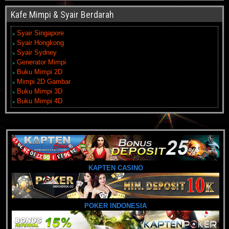
Kafe Mimpi & Syair Berdarah
Syair Singapore
Syair Hongkong
Syair Sydney
Generator Mimpi
Buku Mimpi 2D
Mimpi 2D Gambar
Buku Mimpi 3D
Buku Mimpi 4D
KAPTEN CASINO
POKER INDONESIA