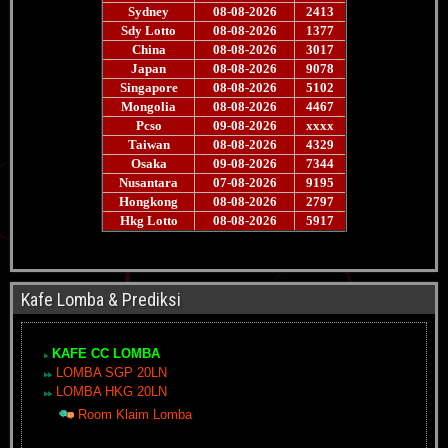
Kafe Lomba & Prediksi
KAFE CC LOMBA
LOMBA SGP 20LN
LOMBA HKG 20LN
Room Klaim Lomba