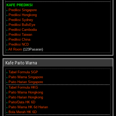
KAFE PREDIKSI
Prediksi Singapore
Prediksi Hongkong
Prediksi Sydney
Prediksi BullsEye
Prediksi Cambodia
Prediksi Taiwan
Prediksi China
Prediksi NCD
All Room
(123Pasaran)
Kafe Paito Warna
Tabel Formula SGP
Paito Warna Singapore
Paito Harian Singapore
Tabel Formula HKG
Paito Warna Hongkong
Paito Harian Hongkong
Paito/Data HK 6D
Paito Warna HK 6d Harian
Bola Merah HK 6D