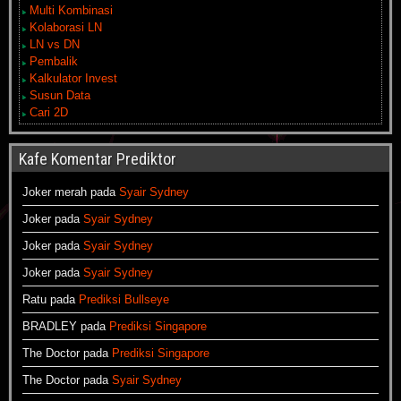
Multi Kombinasi
Kolaborasi LN
LN vs DN
Pembalik
Kalkulator Invest
Susun Data
Cari 2D
Kafe Komentar Prediktor
Joker merah
pada
Syair Sydney
Joker
pada
Syair Sydney
Joker
pada
Syair Sydney
Joker
pada
Syair Sydney
Ratu
pada
Prediksi Bullseye
BRADLEY
pada
Prediksi Singapore
The Doctor
pada
Prediksi Singapore
The Doctor
pada
Syair Sydney