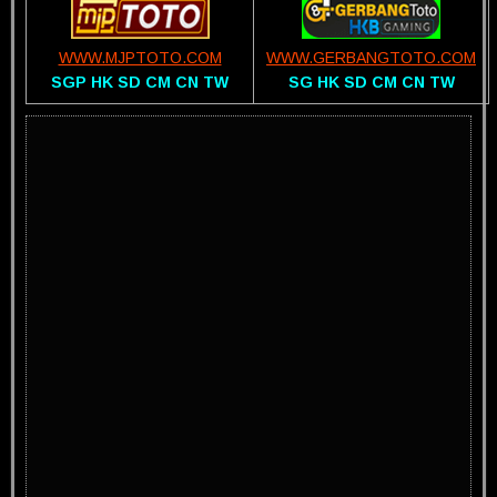
WWW.MJPTOTO.COM
WWW.GERBANGTOTO.COM
SGP HK SD CM CN TW
SG HK SD CM CN TW