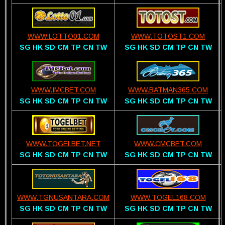
WWW.LOTTO01.COM
WWW.TOTOST1.COM
SG HK SD CM TP CN TW
SG HK SD CM TP CN TW
WWW.IMCBET.COM
WWW.BATMAN365.COM
SG HK SD CM TP CN TW
SG HK SD CM TP CN TW
WWW.TOGELBET.NET
WWW.CMCBET.COM
SG HK SD CM TP CN TW
SG HK SD CM TP CN TW
WWW.TGNUSANTARA.COM
WWW.TOGEL168.COM
SG HK SD CM TP CN TW
SG HK SD CM TP CN TW