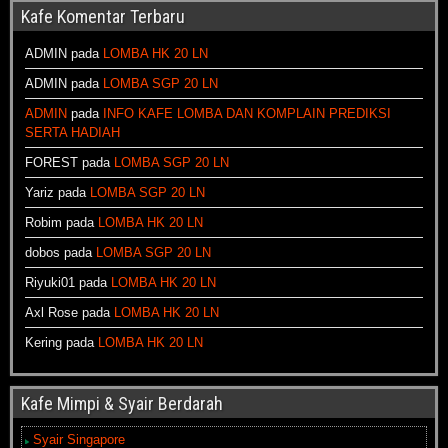
Kafe Komentar Terbaru
ADMIN
pada
LOMBA HK 20 LN
ADMIN
pada
LOMBA SGP 20 LN
ADMIN
pada
INFO KAFE LOMBA DAN KOMPLAIN PREDIKSI
SERTA HADIAH
FOREST
pada
LOMBA SGP 20 LN
Yariz
pada
LOMBA SGP 20 LN
Robim
pada
LOMBA HK 20 LN
dobos
pada
LOMBA SGP 20 LN
Riyuki01
pada
LOMBA HK 20 LN
Axl Rose
pada
LOMBA HK 20 LN
Kering
pada
LOMBA HK 20 LN
Kafe Mimpi & Syair Berdarah
Syair Singapore