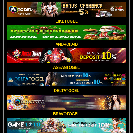
LIKETOGEL
ANDROID4D
ASEANTOGEL
DELTATOGEL
BRAVOTOGEL