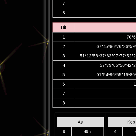
7
8
Hit
1
70*6
2
67*45*86*76*36*59
3
51*12*58*37*63*97*77*52*2
4
57*79*66*50*42*2
5
01*54*96*55*16*80
6
1
7
8
As
Kop
9
49
4
x