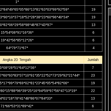
1*
2*84*49*65*05*86*13*81*63*03*99*92*59*
19
3*90*10*37*18*52*28*38*23*60*96*40*34*
19
0*82*06*29*58*98*46*87*43*97*
13
15*54*08*91*16*36*
6
19*42*56*85*12*26*
6
64*79*71*67*
4
Angka 2D Tengah
Jumlah
0*08*28*51*64*12*36*
7
7*60*93*83*37*10*91*35*22*52*73*29*92*21*44*
23
5*17*99*79*69*02*81*23*45*05*54*82*06*
19
*80*15*88*96*39*25*16*94*59*97*56*47*13*19*
22
4*01*18*78*41*48*86*07*84*33*
13
71*66*53*31*89*42*
6