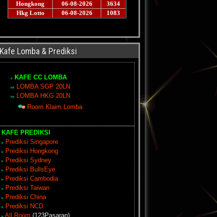
Kafe Lomba & Prediksi
KAFE CC LOMBA
LOMBA SGP 20LN
LOMBA HKG 20LN
Room Klaim Lomba
KAFE PREDIKSI
Prediksi Singapore
Prediksi Hongkong
Prediksi Sydney
Prediksi BullsEye
Prediksi Cambodia
Prediksi Taiwan
Prediksi China
Prediksi NCD
All Room
(123Pasaran)