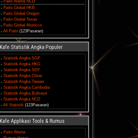
Paito Warna NCD
Paito Global HKB
Paito Global Oregon
Paito Global Texas
Paito Global Morocco
All Paito
(123Pasaran)
Kafe Statistik Angka Populer
Statistik Angka SGP
Statistik Angka HKG
Statistik Angka SDY
Statistik Angka China
Statistik Angka Taiwan
Statistik Angka Cambodia
Statistik Angka Bullseye
Statistik Angka NCD
All Statistik
(123Pasaran)
Kafe Applikasi Tools & Rumus
Paito Warna
Rumus Harian