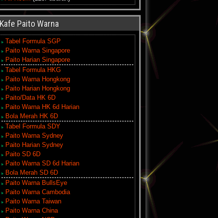
Kafe Paito Warna
Tabel Formula SGP
Paito Warna Singapore
Paito Harian Singapore
Tabel Formula HKG
Paito Warna Hongkong
Paito Harian Hongkong
Paito/Data HK 6D
Paito Warna HK 6d Harian
Bola Merah HK 6D
Tabel Formula SDY
Paito Warna Sydney
Paito Harian Sydney
Paito SD 6D
Paito Warna SD 6d Harian
Bola Merah SD 6D
Paito Warna BullsEye
Paito Warna Cambodia
Paito Warna Taiwan
Paito Warna China