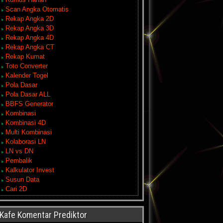
Scan Angka Otomatis
Rekap Angka 2D
Rekap Angka 3D
Rekap Angka 4D
Rekap Angka CT
Rekap Kumat
Toto Converter
Kalender Togel
Pola Dasar
Pola Dasar ALL
BBFS Generator
Kombinasi
Kombinasi 4D
Multi Kombinasi
Kolaborasi LN
LN vs DN
Pembalik
Kalkulator Invest
Susun Data
Cari 2D
Kafe Komentar Prediktor