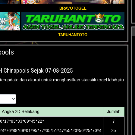
BRAVOTOGEL
TARUHANTOTO
pools
gel Chinapools Sejak 07-08-2025
rupdate dan akurat untuk menghasilkan statistik togel lebih jitu
Angka 2D Belakang
Jumlah
6*17*83*33*09*45*22*
7
24*76*88*69*01*95*77*35*51*47*55*20*50*25*70*4
25