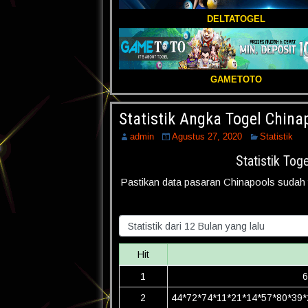
DELTATOGEL
GAMETOTO
Statistik Angka Togel China
admin
Agustus 27, 2020
Statistik
Statistik To
Pastikan data pasaran Chinapools sudah te
Hit
1
6
2
44*72*74*11*21*14*57*80*39*