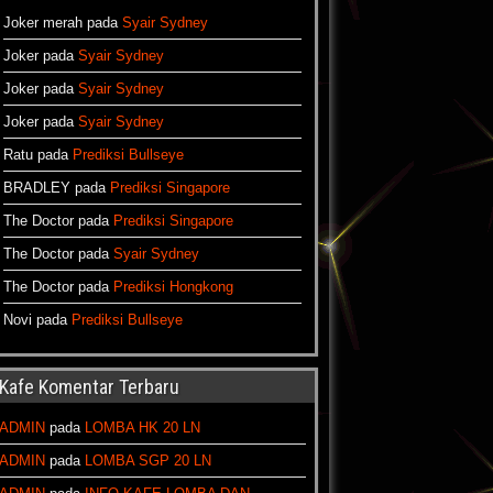
Joker merah
pada
Syair Sydney
Joker
pada
Syair Sydney
Joker
pada
Syair Sydney
Joker
pada
Syair Sydney
Ratu
pada
Prediksi Bullseye
BRADLEY
pada
Prediksi Singapore
The Doctor
pada
Prediksi Singapore
The Doctor
pada
Syair Sydney
The Doctor
pada
Prediksi Hongkong
Novi
pada
Prediksi Bullseye
Kafe Komentar Terbaru
ADMIN
pada
LOMBA HK 20 LN
ADMIN
pada
LOMBA SGP 20 LN