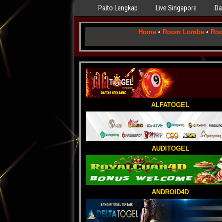
Paito Lengkap
Live Singapore
Da
Home
•
Room Lomba
•
Roo
ALFATOGEL
AUDITOGEL
ANDROID4D