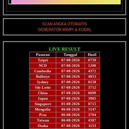
SCAN ANGKA OTOMATIS
GENERATOR MIMPI & KODAL