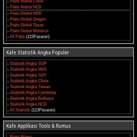
Paito Warna China
Paito Warna NCD
Paito Global HKB
Paito Global Oregon
Paito Global Texas
Paito Global Morocco
All Paito
(123Pasaran)
Kafe Statistik Angka Populer
Statistik Angka SGP
Statistik Angka HKG
Statistik Angka SDY
Statistik Angka China
Statistik Angka Taiwan
Statistik Angka Cambodia
Statistik Angka Bullseye
Statistik Angka NCD
All Statistik
(123Pasaran)
Kafe Applikasi Tools & Rumus
Paito Warna