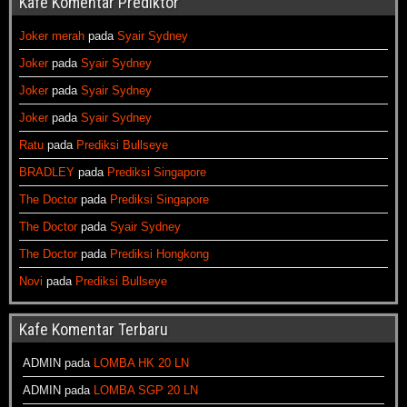
Kafe Komentar Prediktor
Joker merah
pada
Syair Sydney
Joker
pada
Syair Sydney
Joker
pada
Syair Sydney
Joker
pada
Syair Sydney
Ratu
pada
Prediksi Bullseye
BRADLEY
pada
Prediksi Singapore
The Doctor
pada
Prediksi Singapore
The Doctor
pada
Syair Sydney
The Doctor
pada
Prediksi Hongkong
Novi
pada
Prediksi Bullseye
Kafe Komentar Terbaru
ADMIN
pada
LOMBA HK 20 LN
ADMIN
pada
LOMBA SGP 20 LN