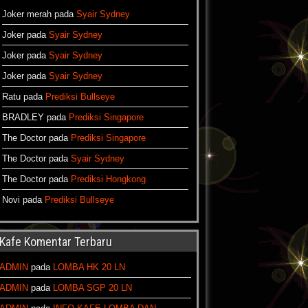
Joker merah
pada
Syair Sydney
Joker
pada
Syair Sydney
Joker
pada
Syair Sydney
Joker
pada
Syair Sydney
Ratu
pada
Prediksi Bullseye
BRADLEY
pada
Prediksi Singapore
The Doctor
pada
Prediksi Singapore
The Doctor
pada
Syair Sydney
The Doctor
pada
Prediksi Hongkong
Novi
pada
Prediksi Bullseye
Kafe Komentar Terbaru
ADMIN
pada
LOMBA HK 20 LN
ADMIN
pada
LOMBA SGP 20 LN