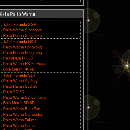
Kafe Paito Warna
Tabel Formula SGP
Paito Warna Singapore
Paito Harian Singapore
Tabel Formula HKG
Paito Warna Hongkong
Paito Harian Hongkong
Paito/Data HK 6D
Paito Warna HK 6d Harian
Bola Merah HK 6D
Tabel Formula SDY
Paito Warna Sydney
Paito Harian Sydney
Paito SD 6D
Paito Warna SD 6d Harian
Bola Merah SD 6D
Paito Warna BullsEye
Paito Warna Cambodia
Paito Warna Taiwan
Paito Warna China