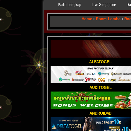
Paito Lengkap
Live Singapore
Da
Home
•
Room Lomba
•
Roo
ALFATOGEL
AUDITOGEL
ANDROID4D