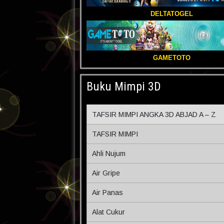
DELTATOGEL
GAMETOTO
Buku Mimpi 3D
TAFSIR MIMPI ANGKA 3D ABJAD A – Z
TAFSIR MIMPI
Ahli Nujum
Air Gripe
Air Panas
Alat Cukur