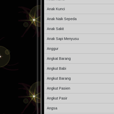
Anak Kunci
Anak Naik Sepeda
Anak Sakit
Anak Sapi Menyusu
Anggur
Angkat Barang
Angkut Babi
Angkut Barang
Angkut Pasien
Angkut Pasir
Angsa