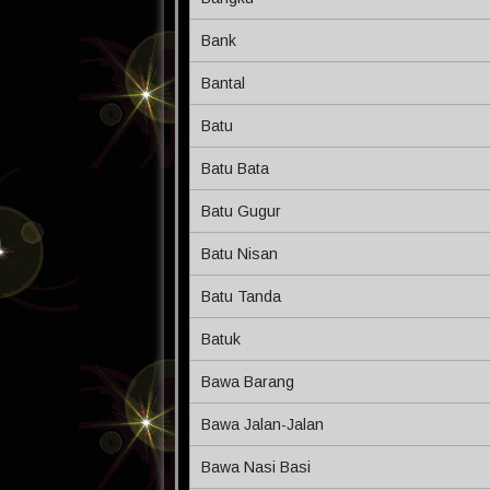
Bank
Bantal
Batu
Batu Bata
Batu Gugur
Batu Nisan
Batu Tanda
Batuk
Bawa Barang
Bawa Jalan-Jalan
Bawa Nasi Basi