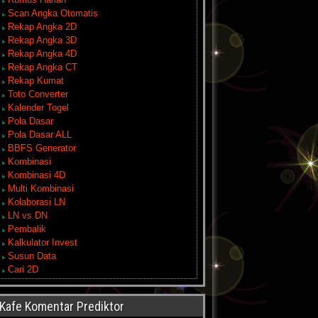
Scan Angka Otomatis
Rekap Angka 2D
Rekap Angka 3D
Rekap Angka 4D
Rekap Angka CT
Rekap Kumat
Toto Converter
Kalender Togel
Pola Dasar
Pola Dasar ALL
BBFS Generator
Kombinasi
Kombinasi 4D
Multi Kombinasi
Kolaborasi LN
LN vs DN
Pembalik
Kalkulator Invest
Susun Data
Cari 2D
Kafe Komentar Prediktor