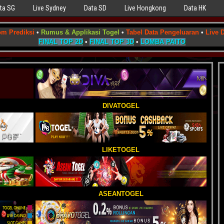
ta SG
Live Sydney
Data SD
Live Hongkong
Data HK
m Prediksi
•
Rumus & Applikasi Togel
•
Tabel Data Pengeluaran
•
Live D
FINAL TOP 2D
•
FINAL TOP 3D
•
LOMBA PAITO
DIVATOGEL
LIKETOGEL
ASEANTOGEL