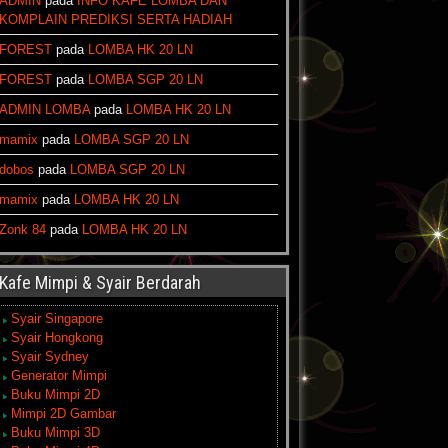
ADMIN
pada
INFO KAFE LOMBA DAN
KOMPLAIN PREDIKSI SERTA HADIAH
FOREST
pada
LOMBA HK 20 LN
FOREST
pada
LOMBA SGP 20 LN
ADMIN LOMBA
pada
LOMBA HK 20 LN
mamix
pada
LOMBA SGP 20 LN
dobos
pada
LOMBA SGP 20 LN
mamix
pada
LOMBA HK 20 LN
Zonk 84
pada
LOMBA HK 20 LN
Kafe Mimpi & Syair Berdarah
Syair Singapore
Syair Hongkong
Syair Sydney
Generator Mimpi
Buku Mimpi 2D
Mimpi 2D Gambar
Buku Mimpi 3D