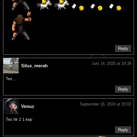
Reply
Juni 14, 2025 at 19:39
Silux_merah
Tes…
Reply
September 16, 2024 at 20:02
Venuz
Tes hk 2 1 kep
Reply