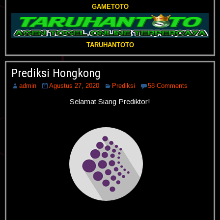
GAMETOTO
TARUHANTOTO
Prediksi Hongkong
admin
Agustus 27, 2020
Prediksi
58 Comments
Selamat Siang Prediktor!