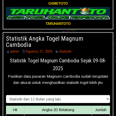
GAMETOTO
TARUHANTOTO
Statistik Angka Togel Magnum
Cambodia
admin
Agustus 27, 2020
Statistik
Statistik Togel Magnum Cambodia Sejak 09-08-
2025
Pastikan data pasaran Magnum-cambodia sudah terupdate
dan akurat untuk menghasilkan statistik togel lebih jitu
Hit
Angka 2D Belakang
Jumlah