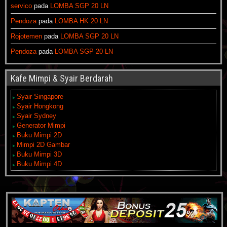
servico
pada
LOMBA SGP 20 LN
Pendoza
pada
LOMBA HK 20 LN
Rojotemen
pada
LOMBA SGP 20 LN
Pendoza
pada
LOMBA SGP 20 LN
Kafe Mimpi & Syair Berdarah
Syair Singapore
Syair Hongkong
Syair Sydney
Generator Mimpi
Buku Mimpi 2D
Mimpi 2D Gambar
Buku Mimpi 3D
Buku Mimpi 4D