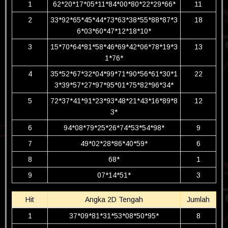
1
62*20*17*05*11*84*00*80*22*29*66*
11
2
33*92*65*45*44*73*63*38*55*88*87*3
18
6*03*60*47*12*18*10*
3
15*70*64*81*58*46*69*42*06*78*19*3
13
1*76*
4
35*52*67*32*04*99*71*90*56*61*30*1
22
3*39*57*27*97*95*01*75*82*96*34*
5
72*37*41*91*23*93*48*21*43*16*89*8
12
3*
6
94*08*79*25*26*74*53*54*98*
9
7
49*02*28*86*40*59*
6
8
68*
1
9
07*14*51*
3
Hit
Angka 2D Tengah
Jumlah
1
37*09*81*31*53*08*50*95*
8