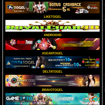
LIKETOGEL
ANDROID4D
ASEANTOGEL
DELTATOGEL
BRAVOTOGEL