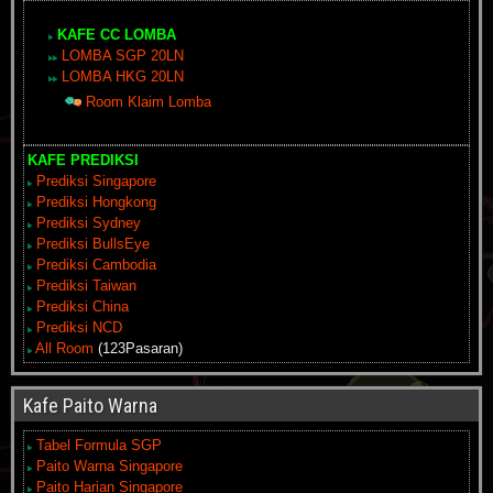
KAFE CC LOMBA
LOMBA SGP 20LN
LOMBA HKG 20LN
Room Klaim Lomba
KAFE PREDIKSI
Prediksi Singapore
Prediksi Hongkong
Prediksi Sydney
Prediksi BullsEye
Prediksi Cambodia
Prediksi Taiwan
Prediksi China
Prediksi NCD
All Room
(123Pasaran)
Kafe Paito Warna
Tabel Formula SGP
Paito Warna Singapore
Paito Harian Singapore