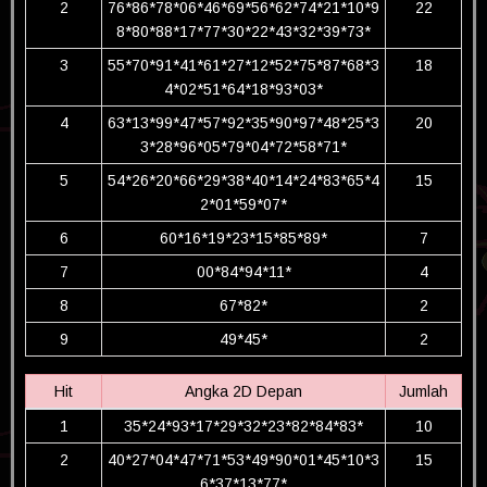
2
76*86*78*06*46*69*56*62*74*21*10*9
22
8*80*88*17*77*30*22*43*32*39*73*
3
55*70*91*41*61*27*12*52*75*87*68*3
18
4*02*51*64*18*93*03*
4
63*13*99*47*57*92*35*90*97*48*25*3
20
3*28*96*05*79*04*72*58*71*
5
54*26*20*66*29*38*40*14*24*83*65*4
15
2*01*59*07*
6
60*16*19*23*15*85*89*
7
7
00*84*94*11*
4
8
67*82*
2
9
49*45*
2
Hit
Angka 2D Depan
Jumlah
1
35*24*93*17*29*32*23*82*84*83*
10
2
40*27*04*47*71*53*49*90*01*45*10*3
15
6*37*13*77*