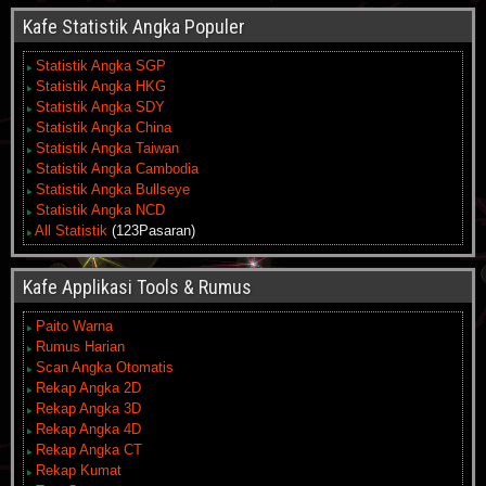
Kafe Statistik Angka Populer
Statistik Angka SGP
Statistik Angka HKG
Statistik Angka SDY
Statistik Angka China
Statistik Angka Taiwan
Statistik Angka Cambodia
Statistik Angka Bullseye
Statistik Angka NCD
All Statistik
(123Pasaran)
Kafe Applikasi Tools & Rumus
Paito Warna
Rumus Harian
Scan Angka Otomatis
Rekap Angka 2D
Rekap Angka 3D
Rekap Angka 4D
Rekap Angka CT
Rekap Kumat