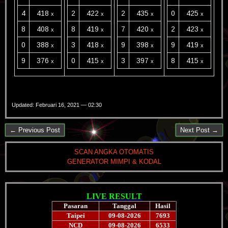
4
418
2
422
2
435
0
425
x
x
x
x
8
408
8
419
7
420
2
423
x
x
x
x
0
388
3
418
9
398
9
419
x
x
x
x
9
376
0
415
3
397
8
415
x
x
x
x
Updated: Februari 16, 2021 — 02:30
← Previous Post
Next Post →
SCAN ANGKA OTOMATIS
GENERATOR MIMPI & KODAL