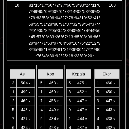
10
81*15*17*50*72*77*66*59*93*24*11*0
100
7*49*95*09*60*70*73*14*02*58*39*43
*79*83*53*96*04*27*78*94*10*52*41*
68*55*51*28*88*91*87*32*99*54*37*4
2*01*35*82*05*34*38*40*46*74*44*56
*45*57*08*33*26*67*13*85*03*06*86*
29*84*71*63*97*64*69*16*75*22*12*9
8*65*89*19*62*61*31*36*00*47*21*90
*76*48*30*92*25*18*23*80*20*
As
Kop
Kepala
Ekor
3
504
5
463
5
475
1
460
x
x
x
x
1
490
1
460
8
452
5
450
x
x
x
x
2
469
7
458
6
447
3
447
x
x
x
x
5
448
4
440
0
447
7
443
x
x
x
x
7
427
9
434
1
444
4
438
x
x
x
x
6
424
6
423
4
437
6
432
x
x
x
x