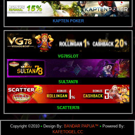
KAPTEN POKER
VG78SLOT
SULTAN78
SCATTER78
Copyright ©2010
•
Design By:
BANDAR PAPUA™
•
Powered By:
KAFETOGEL.CC