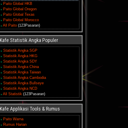
Paito Global HKB
Paito Global Oregon
Paito Global Texas
Paito Global Morocco
All Paito
(123Pasaran)
Kafe Statistik Angka Populer
Statistik Angka SGP
Statistik Angka HKG
Statistik Angka SDY
Statistik Angka China
Statistik Angka Taiwan
Statistik Angka Cambodia
Statistik Angka Bullseye
Statistik Angka NCD
All Statistik
(123Pasaran)
Kafe Applikasi Tools & Rumus
Paito Warna
Rumus Harian