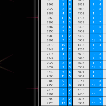
8
3
1
5
3
6
7
8
8
7
3
6
9
9
6
2
2
8
8
8
3
1
7
4
7
0
2
7
3
9
3
9
6
2
2
8
9
8
8
8
4
7
4
3
0
1
1
1
3
8
5
9
11
5
4
7
3
7
1
1
7
3
9
3
9
3
4
8
7
9
7
7
6
5
8
7
3
6
8
4
3
2
8
5
1
3
5
5
7
1
4
9
0
1
1
1
6
9
8
3
11
2
6
4
9
9
3
9
1
8
9
1
7
1
0
9
5
9
11
5
2
5
7
0
10
7
1
4
1
3
1
4
3
3
4
7
11
2
1
2
6
4
4
1
7
1
1
6
4
7
6
5
1
2
12
3
2
3
4
9
1
4
5
6
8
6
2
5
7
0
2
7
3
9
4
6
2
5
1
7
8
6
3
9
3
3
0
5
5
9
11
5
8
7
4
2
6
6
6
8
0
1
1
1
9
5
9
5
11
5
5
0
0
1
1
1
9
4
0
0
0
1
0
1
4
4
8
8
9
9
5
4
6
9
7
9
7
1
11
8
7
3
7
4
2
2
6
7
1
2
12
3
1
2
9
1
7
1
9
4
1
0
10
1
2
7
9
2
8
2
9
5
1
5
3
6
2
9
2
4
12
6
6
9
3
4
10
7