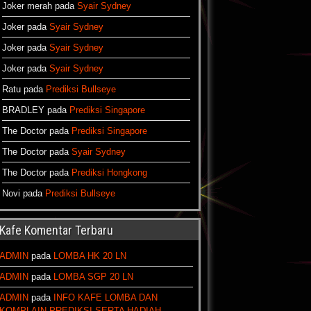
Joker merah
pada
Syair Sydney
Joker
pada
Syair Sydney
Joker
pada
Syair Sydney
Joker
pada
Syair Sydney
Ratu
pada
Prediksi Bullseye
BRADLEY
pada
Prediksi Singapore
The Doctor
pada
Prediksi Singapore
The Doctor
pada
Syair Sydney
The Doctor
pada
Prediksi Hongkong
Novi
pada
Prediksi Bullseye
Kafe Komentar Terbaru
ADMIN
pada
LOMBA HK 20 LN
ADMIN
pada
LOMBA SGP 20 LN
ADMIN
pada
INFO KAFE LOMBA DAN
KOMPLAIN PREDIKSI SERTA HADIAH