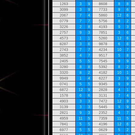
1
2
6
3
3
9
8
6
0
8
8
8
3
0
9
9
3
9
7
7
3
3
9
6
2
0
6
7
7
4
5
8
6
0
12
6
0
7
7
9
7
7
5
7
5
6
8
2
3
2
2
6
2
8
4
1
9
3
9
3
2
7
5
7
9
3
7
8
5
1
3
6
4
5
7
3
1
1
5
2
6
0
12
6
8
2
8
7
3
6
9
8
7
8
6
6
2
7
4
3
7
7
4
2
3
4
10
7
3
8
5
2
4
7
9
5
1
7
5
8
2
4
0
5
5
5
7
5
4
5
9
9
3
2
8
0
8
8
5
3
9
2
8
2
3
3
2
0
8
2
4
1
8
2
10
1
9
9
4
9
1
4
6
2
2
7
3
9
0
7
4
1
5
5
9
3
4
5
9
9
6
8
7
2
12
9
2
8
2
8
4
1
1
5
7
8
6
6
3
1
3
1
7
4
4
9
0
3
3
3
7
4
7
2
12
9
3
1
3
9
3
3
5
4
4
5
9
9
2
8
2
1
9
3
2
3
5
2
4
7
4
9
5
9
11
5
7
3
5
9
11
5
7
8
4
1
5
5
4
1
9
6
12
6
6
9
7
7
5
5
0
6
2
9
5
2