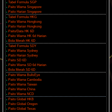
Tabel Formula SGP
Paito Warna Singapore
Paito Harian Singapore
Tabel Formula HKG
Paito Warna Hongkong
Paito Harian Hongkong
Paito/Data HK 6D
Paito Warna HK 6d Harian
Bola Merah HK 6D
Tabel Formula SDY
Paito Warna Sydney
Paito Harian Sydney
Paito SD 6D
Paito Warna SD 6d Harian
Bola Merah SD 6D
Paito Warna BullsEye
Paito Warna Cambodia
Paito Warna Taiwan
Paito Warna China
Paito Warna NCD
Paito Global HKB
Paito Global Oregon
Paito Global Texas