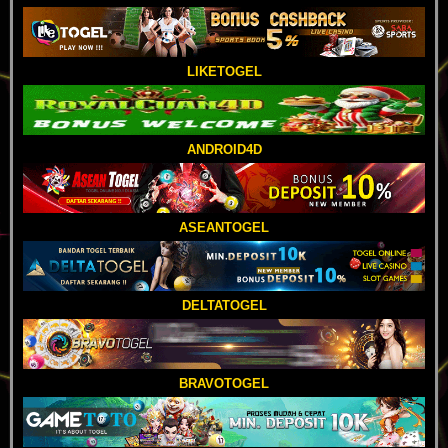
LIKETOGEL
ANDROID4D
ASEANTOGEL
DELTATOGEL
BRAVOTOGEL