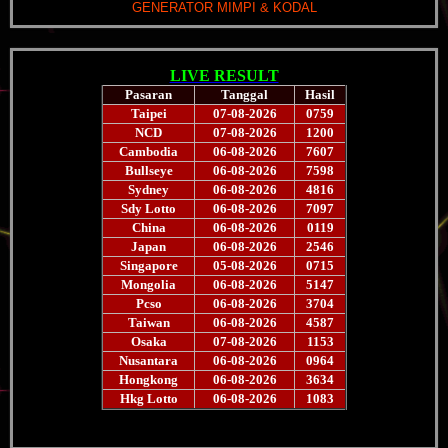
GENERATOR MIMPI & KODAL