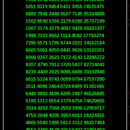
5051 8119 9454 5431 3056 74535475
6882 7941 2440 6527 7145 05164888
1562 8590 5366 2178 6390 25707199
1007 3174 2379 4087 9438 09223307
1998 7323 8662 1114 4582 37793274
7295 6571 1795 8744 2221 34162184
6665 5061 8050 8441 9636 10163351
8006 0367 2623 7172 4143 12296272
8207 4790 7912 3720 5837 82734043
8230 4409 2625 8085 6806 70302849
6615 5324 9743 0099 0794 67597290
3511 4096 3464 0724 8409 91361065
6440 9892 4196 6295 1887 96526895
5180 1313 6554 3779 8756 74620655
7034 4203 7360 2502 3996 12059717
4759 2044 4395 3653 6013 18224355
4865 5580 1995 5813 3152 98257484
4553 2489 4179 2213 6427 37401902