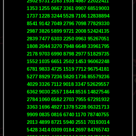
2502 5731 2163 1938 4987 22022411
1353 1255 0667 3361 0907 68519003
1737 1228 3244 5528 7106 12838894
8541 9142 7049 2796 7098 77829330
2987 3826 5899 9721 2008 52424135
2839 7477 6303 2250 0963 95267051
1808 2044 3270 7948 6649 33961795
2178 9703 6990 8798 2977 51829735
1552 1035 6651 2502 1453 96062248
6781 9833 4725 1519 7712 96754181
5277 8929 7236 5820 1736 85579236
4029 3326 7112 9018 3347 52629557
6362 9030 2557 1844 8516 14827546
2784 1060 6582 2703 7955 67291932
3363 1696 4927 1378 5228 06321713
9909 0835 0816 6740 1170 78740755
2013 4899 8721 5940 2551 70193014
5428 3414 0309 0184 2697 84765743