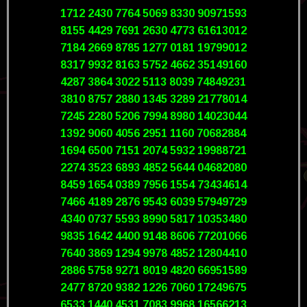
1712 2430 7764 5069 8330 90971593
8155 4429 7691 2630 4773 61613012
7184 2669 8785 1277 0181 19799012
8317 9932 8163 5752 4662 35149160
4287 3864 3022 5113 8039 74849231
3810 8757 2880 1345 3289 21778014
7245 2280 5206 7994 8980 14023044
1392 9060 4056 2951 1160 70682884
1694 6500 7151 2074 5932 19988721
2274 3523 6893 4852 5644 04682080
8459 1654 0389 7956 1554 73434614
7466 4189 2876 9543 6039 57949729
4340 0737 5593 8990 5817 10353480
9835 1642 4400 9148 8606 77201066
7640 3869 1294 9978 4852 12804410
2886 5758 9271 8019 4820 66951589
2477 8720 9382 1226 7060 17249675
6533 1440 4531 7083 9968 16566213