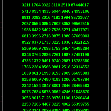
3211 1704 9322 3110 2510 87444017
5713 0934 4935 6944 9848 74993106
9811 0293 2016 4181 1994 98721077
2087 0554 0854 7602 8053 99562515
1988 6432 5402 7526 3271 40417971
6813 3996 2718 9875 1980 87669003
8927 0370 1733 3225 1936 79221215
5169 5669 7098 1753 6454 45485294
8346 3764 2886 7261 1987 37491196
4733 1372 9491 9740 2987 15783380
1786 2284 8566 9881 2518 82314552
1039 9610 1993 9153 7909 86695083
9158 6009 7480 4183 1206 01787784
2342 1584 3847 8001 2846 28465583
8073 7684 8678 0862 4246 31048670
3056 9015 7126 9976 1100 16260464
2153 7286 4467 3225 4062 65399755
7032 3341 2029 8384 0489 31029281