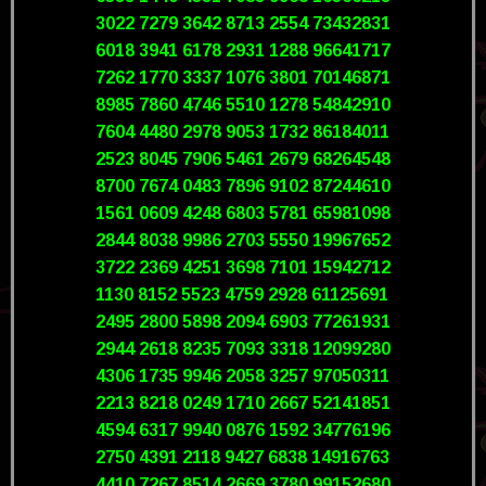
3022 7279 3642 8713 2554 73432831
6018 3941 6178 2931 1288 96641717
7262 1770 3337 1076 3801 70146871
8985 7860 4746 5510 1278 54842910
7604 4480 2978 9053 1732 86184011
2523 8045 7906 5461 2679 68264548
8700 7674 0483 7896 9102 87244610
1561 0609 4248 6803 5781 65981098
2844 8038 9986 2703 5550 19967652
3722 2369 4251 3698 7101 15942712
1130 8152 5523 4759 2928 61125691
2495 2800 5898 2094 6903 77261931
2944 2618 8235 7093 3318 12099280
4306 1735 9946 2058 3257 97050311
2213 8218 0249 1710 2667 52141851
4594 6317 9940 0876 1592 34776196
2750 4391 2118 9427 6838 14916763
4410 7267 8514 2669 3780 99152680