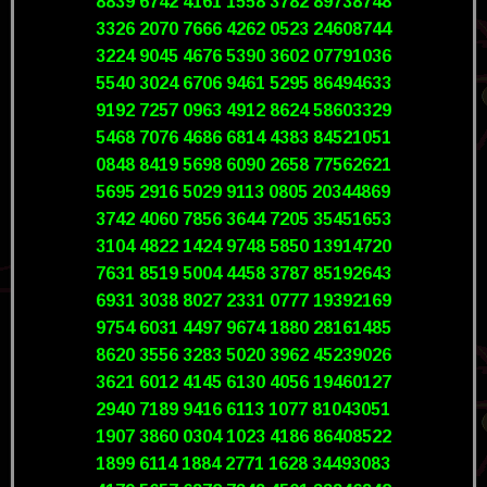
8839 6742 4161 1558 3782 89738748
3326 2070 7666 4262 0523 24608744
3224 9045 4676 5390 3602 07791036
5540 3024 6706 9461 5295 86494633
9192 7257 0963 4912 8624 58603329
5468 7076 4686 6814 4383 84521051
0848 8419 5698 6090 2658 77562621
5695 2916 5029 9113 0805 20344869
3742 4060 7856 3644 7205 35451653
3104 4822 1424 9748 5850 13914720
7631 8519 5004 4458 3787 85192643
6931 3038 8027 2331 0777 19392169
9754 6031 4497 9674 1880 28161485
8620 3556 3283 5020 3962 45239026
3621 6012 4145 6130 4056 19460127
2940 7189 9416 6113 1077 81043051
1907 3860 0304 1023 4186 86408522
1899 6114 1884 2771 1628 34493083