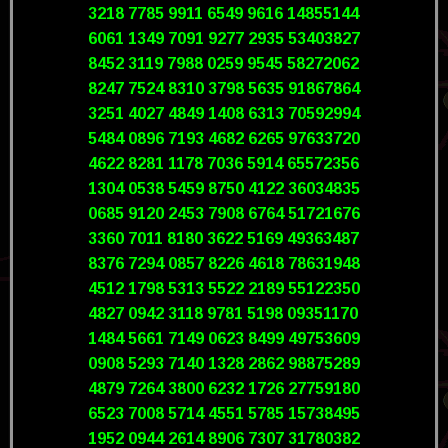
3218 7785 9911 6549 9616 14855144
6061 1349 7091 9277 2935 53403827
8452 3119 7988 0259 9545 58272062
8247 7524 8310 3798 5635 91867864
3251 4027 4849 1408 6313 70592994
5484 0896 7193 4682 6265 97633720
4622 8281 1178 7036 5914 65572356
1304 0538 5459 8750 4122 36034835
0685 9120 2453 7908 6764 51721676
3360 7011 8180 3622 5169 49363487
8376 7294 0857 8226 4618 78631948
4512 1798 5313 5522 2189 55122350
4827 0942 3118 9781 5198 09351170
1484 5661 7149 0623 8499 49753609
0908 5293 7140 1328 2862 98875289
4879 7264 3800 6232 1726 27759180
6523 7008 5714 4551 5785 15738495
1952 0944 2614 8906 7307 31780382