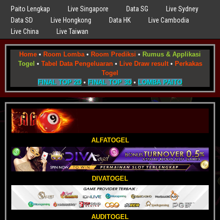
Paito Lengkap
Live Singapore
Data SG
Live Sydney
Data SD
Live Hongkong
Data HK
Live Cambodia
Live China
Live Taiwan
Home
•
Room Lomba
•
Room Prediksi
•
Rumus & Applikasi
Togel
•
Tabel Data Pengeluaran
•
Live Draw result
•
Perkakas
Togel
FINAL TOP 2D
•
FINAL TOP 3D
•
LOMBA PAITO
ALFATOGEL
DIVATOGEL
AUDITOGEL