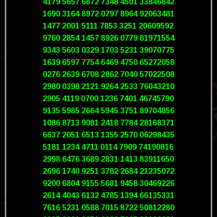
4179 5657 6872 7348 4501 33846842
1690 3164 8972 0797 8964 92063481
1477 2001 5111 7853 3251 20609592
9760 2854 1457 8926 0779 81971554
9343 5603 0329 1703 5231 39070775
1639 6597 7754 6469 4750 65272058
0276 2639 6708 2862 7040 57022508
2980 0398 2121 9264 2533 76043210
2905 4119 0700 1236 7401 46745790
9135 5985 2664 5945 3751 89704856
1086 8713 9081 2418 7784 28168371
6637 2051 6513 1355 2570 06298435
5181 1234 4711 0114 7909 74190816
2998 6476 3689 2831 1413 83911650
2696 1740 9251 3782 2684 21235072
9200 6804 9155 5681 9458 30469226
2614 4043 6132 4785 1394 66135331
7616 5231 0588 7015 8722 50812280