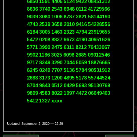
6850 1591 4406 5124 9422 08451312
8636 3740 2543 6948 0112 41729566
9039 3080 1006 8787 3821 58144190
4743 2539 3658 2010 9416 54228556
6184 3005 1463 2323 4794 23919655
5472 0208 8837 9673 4190 40951626
5771 3990 2475 6311 8212 76433067
9902 1186 3025 6098 2685 09012546
9717 8349 3290 7044 5059 18876665
8245 0249 7707 5136 5784 90531912
2688 3173 1200 4895 5178 55744524
8704 9843 0512 0429 5693 95130768
9809 4583 8022 1997 4472 06649403
5412 1327 xxxx
Updated: September 2, 2020 — 22:29