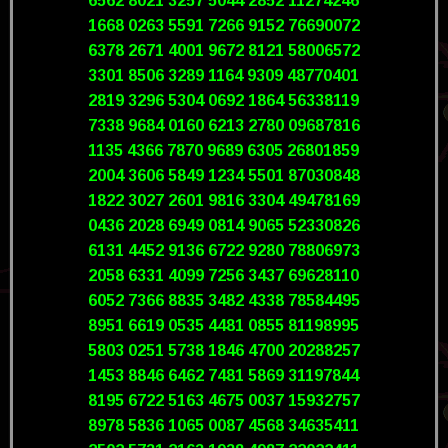
6562 8021 3257 5044 2852 11274246
1668 0263 5591 7266 9152 76690072
6378 2671 4001 9672 8121 58006572
3301 8506 3289 1164 9309 48770401
2819 3296 5304 0692 1864 56338119
7338 9684 0160 6213 2780 09687816
1135 4366 7870 9689 6305 26801859
2004 3606 5849 1234 5501 87030848
1822 3027 2601 9816 3304 49478169
0436 2028 6949 0814 9065 52330826
6131 4452 9136 6722 9280 78806973
2058 6331 4099 7256 3437 69628110
6052 7366 8835 3482 4338 78584495
8951 6619 0535 4481 0855 81198995
5803 0251 5738 1846 4700 20288257
1453 8846 6462 7481 5869 31197844
8195 6722 5163 4675 0037 15932757
8978 5836 1065 0087 4568 34635411