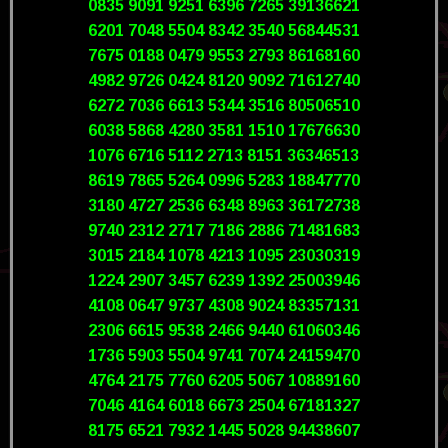
0835 9091 9251 6396 7265 39136621
6201 7048 5504 8342 3540 56844531
7675 0188 0479 9553 2793 86168160
4982 9726 0424 8120 9092 71612740
6272 7036 6613 5344 3516 80506510
6038 5868 4280 3581 1510 17676630
1076 6716 5112 2713 8151 36346513
8619 7865 5264 0996 5283 18847770
3180 4727 2536 6348 8963 36172738
9740 2312 2717 7186 2886 71481683
3015 2184 1078 4213 1095 23030319
1224 2907 3457 6239 1392 25003946
4108 0647 9737 4308 9024 83357131
2306 6615 9538 2466 9440 61060346
1736 5903 5504 9741 7074 24159470
4764 2175 7760 6205 5067 10889160
7046 4164 6018 6673 2504 67181327
8175 6521 7932 1445 5028 94438607