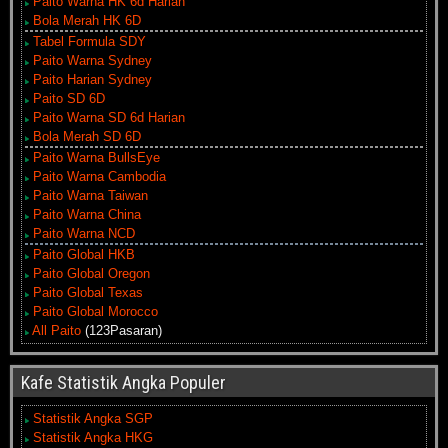
Paito Warna HK 6d Harian
Bola Merah HK 6D
Tabel Formula SDY
Paito Warna Sydney
Paito Harian Sydney
Paito SD 6D
Paito Warna SD 6d Harian
Bola Merah SD 6D
Paito Warna BullsEye
Paito Warna Cambodia
Paito Warna Taiwan
Paito Warna China
Paito Warna NCD
Paito Global HKB
Paito Global Oregon
Paito Global Texas
Paito Global Morocco
All Paito
(123Pasaran)
Kafe Statistik Angka Populer
Statistik Angka SGP
Statistik Angka HKG