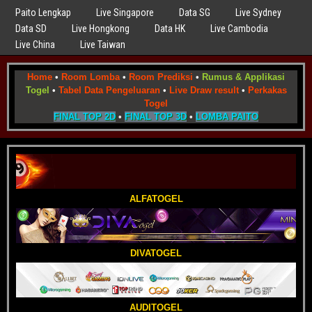
Paito Lengkap
Live Singapore
Data SG
Live Sydney
Data SD
Live Hongkong
Data HK
Live Cambodia
Live China
Live Taiwan
Home
•
Room Lomba
•
Room Prediksi
•
Rumus & Applikasi
Togel
•
Tabel Data Pengeluaran
•
Live Draw result
•
Perkakas
Togel
FINAL TOP 2D
•
FINAL TOP 3D
•
LOMBA PAITO
ALFATOGEL
DIVATOGEL
AUDITOGEL