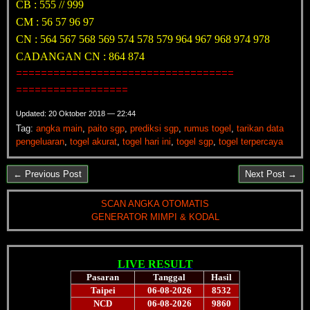
CB : 555 // 999
CM : 56 57 96 97
CN : 564 567 568 569 574 578 579 964 967 968 974 978
CADANGAN CN : 864 874
===================================
==================
Updated: 20 Oktober 2018 — 22:44
Tag:
angka main
,
paito sgp
,
prediksi sgp
,
rumus togel
,
tarikan data
pengeluaran
,
togel akurat
,
togel hari ini
,
togel sgp
,
togel terpercaya
← Previous Post
Next Post →
SCAN ANGKA OTOMATIS
GENERATOR MIMPI & KODAL