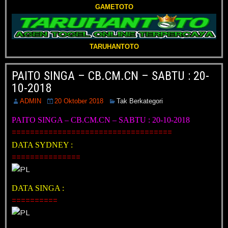
GAMETOTO
TARUHANTOTO
PAITO SINGA – CB.CM.CN – SABTU : 20-
10-2018
ADMIN
20 Oktober 2018
Tak Berkategori
PAITO SINGA – CB.CM.CN – SABTU : 20-10-2018
===================================
DATA SYDNEY :
===============
DATA SINGA :
==========