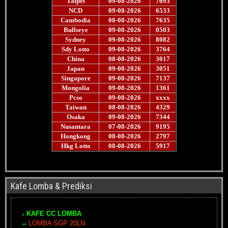
Kafe Lomba & Prediksi
KAFE CC LOMBA
LOMBA SGP 20LN