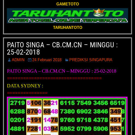
GAMETOTO
TARUHANTOTO
PAITO SINGA – CB.CM.CN – MINGGU :
25-02-2018
ADMIN
24 Februari 2018
PREDIKSI SINGAPURA
PAITO SINGA – CB.CM.CN – MINGGU : 25-02-2018
===================================
DATA SYDNEY :
===============