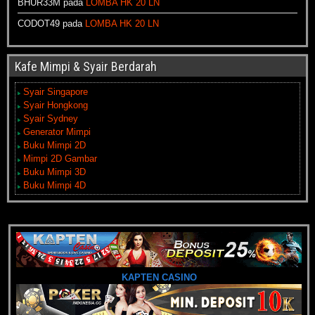
BHUR33M
pada
LOMBA HK 20 LN
CODOT49
pada
LOMBA HK 20 LN
Kafe Mimpi & Syair Berdarah
Syair Singapore
Syair Hongkong
Syair Sydney
Generator Mimpi
Buku Mimpi 2D
Mimpi 2D Gambar
Buku Mimpi 3D
Buku Mimpi 4D
KAPTEN CASINO