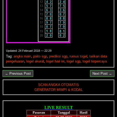
Updated: 24 Februari 2018 — 22:29
Tag:
angka main
,
paito sgp
,
prediksi sgp
,
rumus togel
,
tarikan data
pengeluaran
,
togel akurat
,
togel hari ini
,
togel sgp
,
togel terpercaya
← Previous Post
Next Post →
SCAN ANGKA OTOMATIS
GENERATOR MIMPI & KODAL