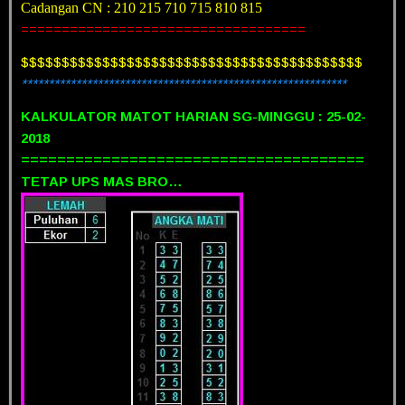
Cadangan CN : 210 215 710 715 810 815
===================================
$$$$$$$$$$$$$$$$$$$$$$$$$$$$$$$$$$$$$$$$$$
************************************************************
KALKULATOR MATOT HARIAN SG-MINGGU : 25-02-
2018
======================================
TETAP UPS MAS BRO…