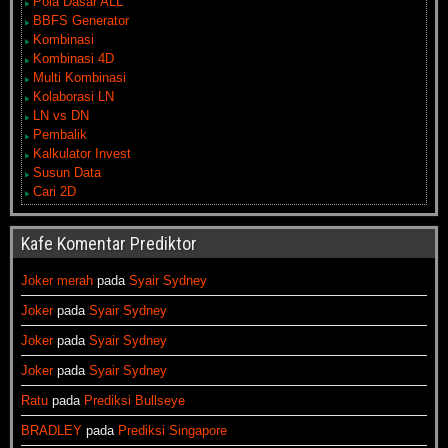
Pola Dasar ALL
BBFS Generator
Kombinasi
Kombinasi 4D
Multi Kombinasi
Kolaborasi LN
LN vs DN
Pembalik
Kalkulator Invest
Susun Data
Cari 2D
Kafe Komentar Prediktor
Joker merah
pada
Syair Sydney
Joker
pada
Syair Sydney
Joker
pada
Syair Sydney
Joker
pada
Syair Sydney
Ratu
pada
Prediksi Bullseye
BRADLEY
pada
Prediksi Singapore