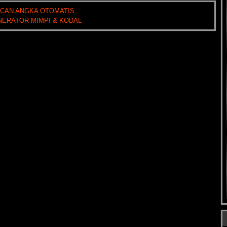
CAN ANGKA OTOMATIS
NERATOR MIMPI & KODAL