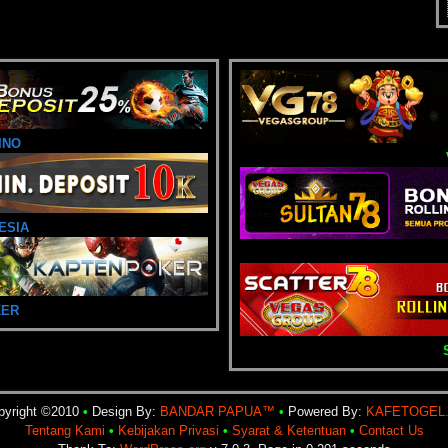
INO
ESIA
KER
pyright ©2010
•
Design By:
BANDAR PAPUA™
•
Powered By:
KAFETOGEL
Tentang Kami
•
Kebijakan Privasi
•
Syarat & Ketentuan
•
Contact Us