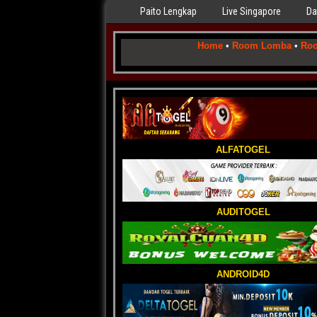
Paito Lengkap
Live Singapore
Da
Home
•
Room Lomba
•
Roo
ALFATOGEL
AUDITOGEL
ANDROID4D