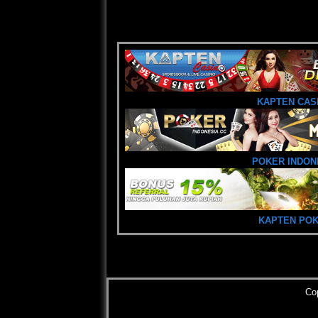
KAPTEN CAS
POKER INDON
KAPTEN PO
Co