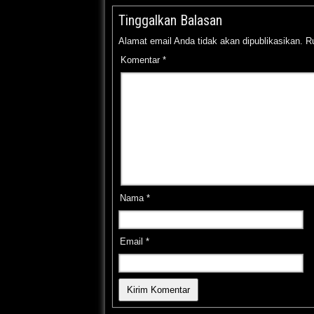
Tinggalkan Balasan
Alamat email Anda tidak akan dipublikasikan.
Ru
Komentar
*
Nama
*
Email
*