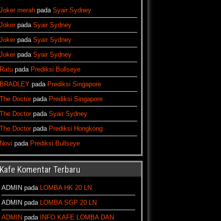
Joker merah
pada
Syair Sydney
Joker
pada
Syair Sydney
Joker
pada
Syair Sydney
Joker
pada
Syair Sydney
Ratu
pada
Prediksi Bullseye
BRADLEY
pada
Prediksi Singapore
The Doctor
pada
Prediksi Singapore
The Doctor
pada
Syair Sydney
The Doctor
pada
Prediksi Hongkong
Novi
pada
Prediksi Bullseye
Kafe Komentar Terbaru
ADMIN
pada
LOMBA HK 20 LN
ADMIN
pada
LOMBA SGP 20 LN
ADMIN
pada
INFO KAFE LOMBA DAN