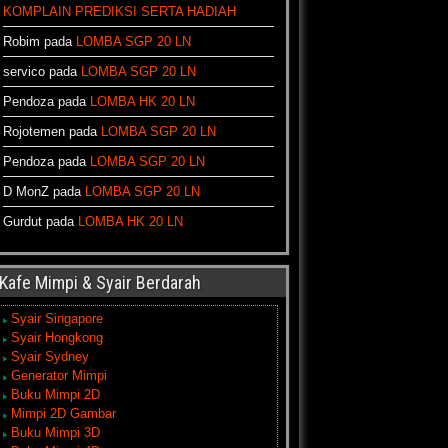
KOMPLAIN PREDIKSI SERTA HADIAH
Robim
pada
LOMBA SGP 20 LN
servico
pada
LOMBA SGP 20 LN
Pendoza
pada
LOMBA HK 20 LN
Rojotemen
pada
LOMBA SGP 20 LN
Pendoza
pada
LOMBA SGP 20 LN
D MonZ
pada
LOMBA SGP 20 LN
Gurdut
pada
LOMBA HK 20 LN
Kafe Mimpi & Syair Berdarah
Syair Singapore
Syair Hongkong
Syair Sydney
Generator Mimpi
Buku Mimpi 2D
Mimpi 2D Gambar
Buku Mimpi 3D