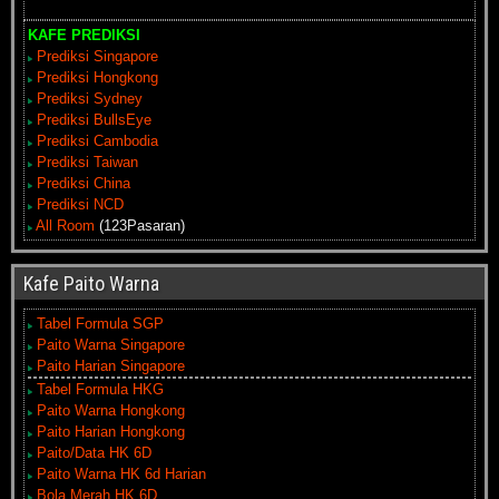
KAFE PREDIKSI
Prediksi Singapore
Prediksi Hongkong
Prediksi Sydney
Prediksi BullsEye
Prediksi Cambodia
Prediksi Taiwan
Prediksi China
Prediksi NCD
All Room
(123Pasaran)
Kafe Paito Warna
Tabel Formula SGP
Paito Warna Singapore
Paito Harian Singapore
Tabel Formula HKG
Paito Warna Hongkong
Paito Harian Hongkong
Paito/Data HK 6D
Paito Warna HK 6d Harian
Bola Merah HK 6D