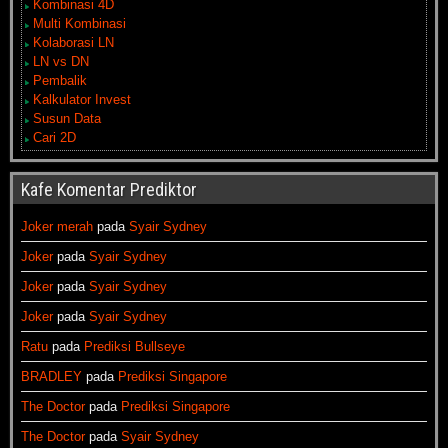
Kombinasi 4D
Multi Kombinasi
Kolaborasi LN
LN vs DN
Pembalik
Kalkulator Invest
Susun Data
Cari 2D
Kafe Komentar Prediktor
Joker merah
pada
Syair Sydney
Joker
pada
Syair Sydney
Joker
pada
Syair Sydney
Joker
pada
Syair Sydney
Ratu
pada
Prediksi Bullseye
BRADLEY
pada
Prediksi Singapore
The Doctor
pada
Prediksi Singapore
The Doctor
pada
Syair Sydney