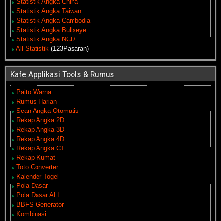
Statistik Angka China
Statistik Angka Taiwan
Statistik Angka Cambodia
Statistik Angka Bullseye
Statistik Angka NCD
All Statistik
(123Pasaran)
Kafe Applikasi Tools & Rumus
Paito Warna
Rumus Harian
Scan Angka Otomatis
Rekap Angka 2D
Rekap Angka 3D
Rekap Angka 4D
Rekap Angka CT
Rekap Kumat
Toto Converter
Kalender Togel
Pola Dasar
Pola Dasar ALL
BBFS Generator
Kombinasi