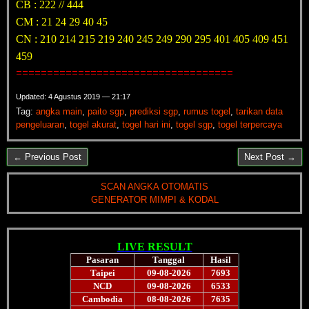
CB : 222 // 444
CM : 21 24 29 40 45
CN : 210 214 215 219 240 245 249 290 295 401 405 409 451
459
===================================
Updated: 4 Agustus 2019 — 21:17
Tag:
angka main
,
paito sgp
,
prediksi sgp
,
rumus togel
,
tarikan data
pengeluaran
,
togel akurat
,
togel hari ini
,
togel sgp
,
togel terpercaya
← Previous Post
Next Post →
SCAN ANGKA OTOMATIS
GENERATOR MIMPI & KODAL