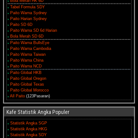
Bola Merah HK 6D
Tabel Formula SDY
Paito Warna Sydney
Paito Harian Sydney
Paito SD 6D
Paito Warna SD 6d Harian
Bola Merah SD 6D
Paito Warna BullsEye
Paito Warna Cambodia
Paito Warna Taiwan
Paito Warna China
Paito Warna NCD
Paito Global HKB
Paito Global Oregon
Paito Global Texas
Paito Global Morocco
All Paito
(123Pasaran)
Kafe Statistik Angka Populer
Statistik Angka SGP
Statistik Angka HKG
Statistik Angka SDY