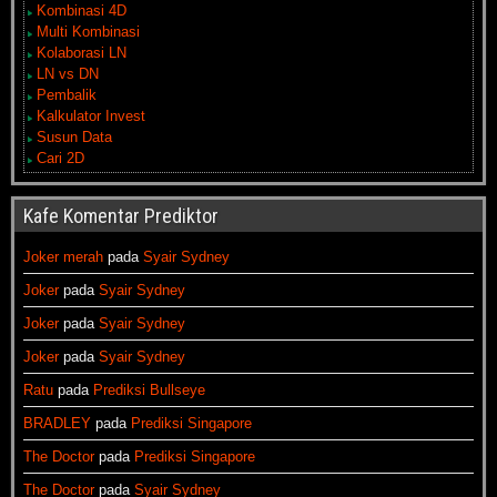
Kombinasi 4D
Multi Kombinasi
Kolaborasi LN
LN vs DN
Pembalik
Kalkulator Invest
Susun Data
Cari 2D
Kafe Komentar Prediktor
Joker merah
pada
Syair Sydney
Joker
pada
Syair Sydney
Joker
pada
Syair Sydney
Joker
pada
Syair Sydney
Ratu
pada
Prediksi Bullseye
BRADLEY
pada
Prediksi Singapore
The Doctor
pada
Prediksi Singapore
The Doctor
pada
Syair Sydney