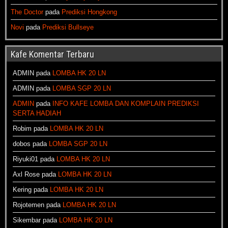
The Doctor
pada
Prediksi Hongkong
Novi
pada
Prediksi Bullseye
Kafe Komentar Terbaru
ADMIN
pada
LOMBA HK 20 LN
ADMIN
pada
LOMBA SGP 20 LN
ADMIN
pada
INFO KAFE LOMBA DAN KOMPLAIN PREDIKSI
SERTA HADIAH
Robim
pada
LOMBA HK 20 LN
dobos
pada
LOMBA SGP 20 LN
Riyuki01
pada
LOMBA HK 20 LN
Axl Rose
pada
LOMBA HK 20 LN
Kering
pada
LOMBA HK 20 LN
Rojotemen
pada
LOMBA HK 20 LN
Sikembar
pada
LOMBA HK 20 LN