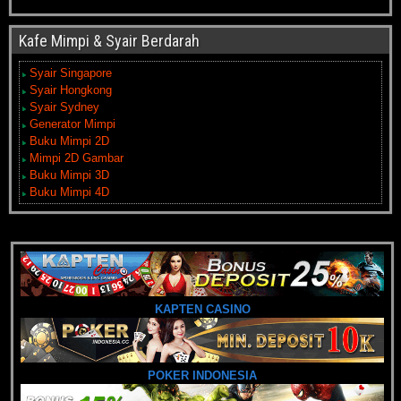
Kafe Mimpi & Syair Berdarah
Syair Singapore
Syair Hongkong
Syair Sydney
Generator Mimpi
Buku Mimpi 2D
Mimpi 2D Gambar
Buku Mimpi 3D
Buku Mimpi 4D
KAPTEN CASINO
POKER INDONESIA