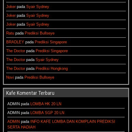
Joker
pada
Syair Sydney
Joker
pada
Syair Sydney
Joker
pada
Syair Sydney
Ratu
pada
Prediksi Bullseye
BRADLEY
pada
Prediksi Singapore
The Doctor
pada
Prediksi Singapore
The Doctor
pada
Syair Sydney
The Doctor
pada
Prediksi Hongkong
Novi
pada
Prediksi Bullseye
Kafe Komentar Terbaru
ADMIN
pada
LOMBA HK 20 LN
ADMIN
pada
LOMBA SGP 20 LN
ADMIN
pada
INFO KAFE LOMBA DAN KOMPLAIN PREDIKSI
SERTA HADIAH