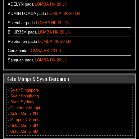
ADELYN
pada
LOMBA HK 20 LN
ADMIN LOMBA
pada
LOMBA HK 20 LN
Sikembar
pada
LOMBA HK 20 LN
BHUR33M
pada
LOMBA HK 20 LN
Rojotemen
pada
LOMBA HK 20 LN
Ganz
pada
LOMBA HK 20 LN
Sanguan
pada
LOMBA HK 20 LN
Kafe Mimpi & Syair Berdarah
Syair Singapore
Syair Hongkong
Syair Sydney
Generator Mimpi
Buku Mimpi 2D
Mimpi 2D Gambar
Buku Mimpi 3D
Buku Mimpi 4D