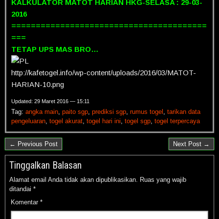
KALKULATOR MATOT HARIAN HKG-SELASA : 29-03-
2016
========================================
===
TETAP UPS MAS BRO…
http://kafetogel.info/wp-content/uploads/2016/03/MATOT-
HARIAN-10.png
Updated: 29 Maret 2016 — 15:11
Tag:
angka main
,
paito sgp
,
prediksi sgp
,
rumus togel
,
tarikan data
pengeluaran
,
togel akurat
,
togel hari ini
,
togel sgp
,
togel terpercaya
← Previous Post
Next Post →
Tinggalkan Balasan
Alamat email Anda tidak akan dipublikasikan.
Ruas yang wajib
ditandai
*
Komentar
*