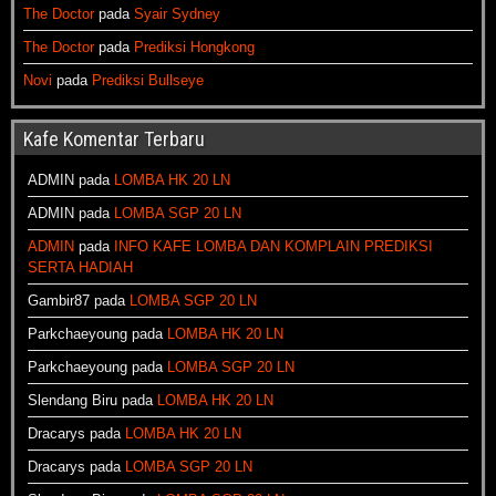
The Doctor
pada
Syair Sydney
The Doctor
pada
Prediksi Hongkong
Novi
pada
Prediksi Bullseye
Kafe Komentar Terbaru
ADMIN
pada
LOMBA HK 20 LN
ADMIN
pada
LOMBA SGP 20 LN
ADMIN
pada
INFO KAFE LOMBA DAN KOMPLAIN PREDIKSI
SERTA HADIAH
Gambir87
pada
LOMBA SGP 20 LN
Parkchaeyoung
pada
LOMBA HK 20 LN
Parkchaeyoung
pada
LOMBA SGP 20 LN
Slendang Biru
pada
LOMBA HK 20 LN
Dracarys
pada
LOMBA HK 20 LN
Dracarys
pada
LOMBA SGP 20 LN