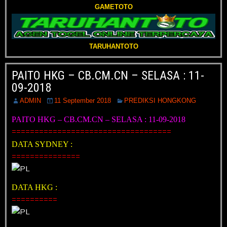
GAMETOTO
TARUHANTOTO
PAITO HKG – CB.CM.CN – SELASA : 11-
09-2018
ADMIN
11 September 2018
PREDIKSI HONGKONG
PAITO HKG – CB.CM.CN – SELASA : 11-09-2018
===================================
DATA SYDNEY :
===============
DATA HKG :
==========