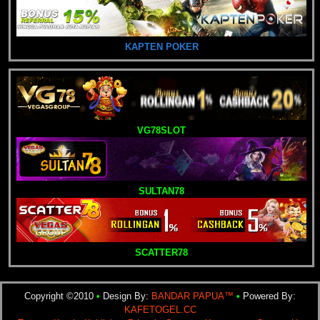
KAPTEN POKER
VG78SLOT
SULTAN78
SCATTER78
Copyright ©2010
•
Design By:
BANDAR PAPUA™
•
Powered By:
KAFETOGEL.CC