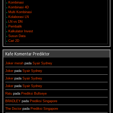
Kombinasi
Kombinasi 4D
Multi Kombinasi
Kolaborasi LN
LN vs DN
Pembalik
Kalkulator Invest
Susun Data
Cari 2D
Kafe Komentar Prediktor
Joker merah
pada
Syair Sydney
Joker
pada
Syair Sydney
Joker
pada
Syair Sydney
Joker
pada
Syair Sydney
Ratu
pada
Prediksi Bullseye
BRADLEY
pada
Prediksi Singapore
The Doctor
pada
Prediksi Singapore