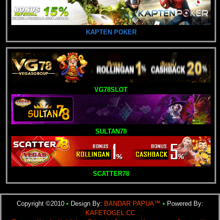
KAPTEN POKER
VG78SLOT
SULTAN78
SCATTER78
Copyright ©2010
•
Design By:
BANDAR PAPUA™
•
Powered By:
KAFETOGEL.CC