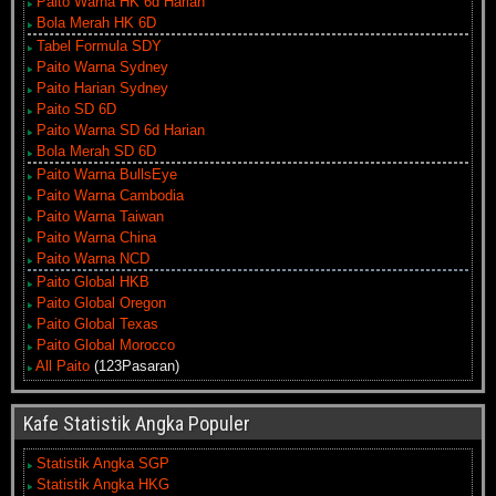
Paito Warna HK 6d Harian
Bola Merah HK 6D
Tabel Formula SDY
Paito Warna Sydney
Paito Harian Sydney
Paito SD 6D
Paito Warna SD 6d Harian
Bola Merah SD 6D
Paito Warna BullsEye
Paito Warna Cambodia
Paito Warna Taiwan
Paito Warna China
Paito Warna NCD
Paito Global HKB
Paito Global Oregon
Paito Global Texas
Paito Global Morocco
All Paito
(123Pasaran)
Kafe Statistik Angka Populer
Statistik Angka SGP
Statistik Angka HKG