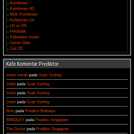
Kombinasi
Kombinasi 4D
Multi Kombinasi
Kolaborasi LN
LN vs DN
Pembalik
Kalkulator Invest
Susun Data
Cari 2D
Kafe Komentar Prediktor
Joker merah
pada
Syair Sydney
Joker
pada
Syair Sydney
Joker
pada
Syair Sydney
Joker
pada
Syair Sydney
Ratu
pada
Prediksi Bullseye
BRADLEY
pada
Prediksi Singapore
The Doctor
pada
Prediksi Singapore