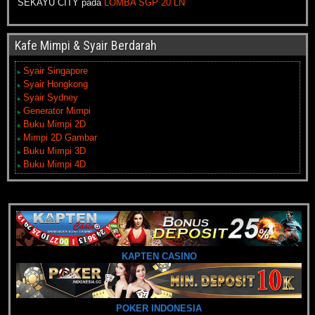
SEKAYU CITY
pada
LOMBA SGP 20 LN
Kafe Mimpi & Syair Berdarah
Syair Singapore
Syair Hongkong
Syair Sydney
Generator Mimpi
Buku Mimpi 2D
Mimpi 2D Gambar
Buku Mimpi 3D
Buku Mimpi 4D
KAPTEN CASINO
POKER INDONESIA