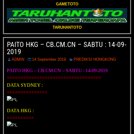
GAMETOTO
TARUHANTOTO
PAITO HKG – CB.CM.CN – SABTU : 14-09-
2019
ADMIN
14 September 2019
PREDIKSI HONGKONG
PAITO HKG – CB.CM.CN – SABTU : 14-09-2019
===================================
DATA SYDNEY :
===============
DATA HKG :
==========