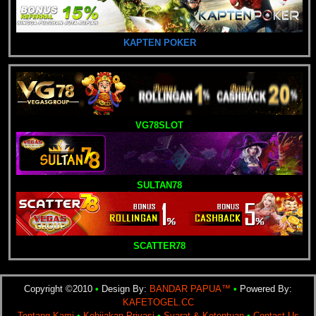
KAPTEN POKER
VG78SLOT
SULTAN78
SCATTER78
Copyright ©2010
•
Design By:
BANDAR PAPUA™
•
Powered By:
KAFETOGEL.CC
Tentang Kami
•
Kebijakan Privasi
•
Syarat & Ketentuan
•
Contact Us