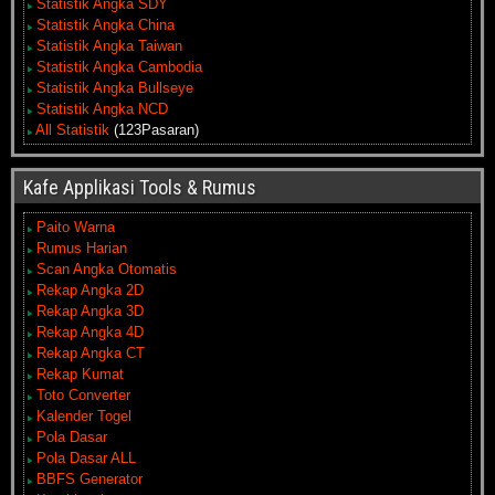
Statistik Angka SDY
Statistik Angka China
Statistik Angka Taiwan
Statistik Angka Cambodia
Statistik Angka Bullseye
Statistik Angka NCD
All Statistik
(123Pasaran)
Kafe Applikasi Tools & Rumus
Paito Warna
Rumus Harian
Scan Angka Otomatis
Rekap Angka 2D
Rekap Angka 3D
Rekap Angka 4D
Rekap Angka CT
Rekap Kumat
Toto Converter
Kalender Togel
Pola Dasar
Pola Dasar ALL
BBFS Generator