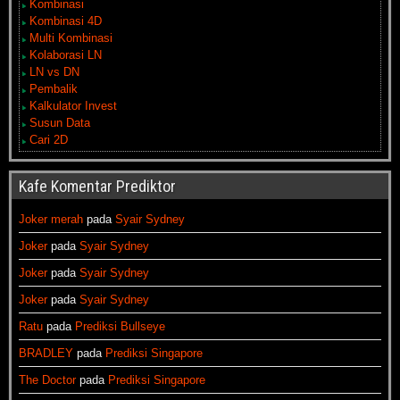
Kombinasi
Kombinasi 4D
Multi Kombinasi
Kolaborasi LN
LN vs DN
Pembalik
Kalkulator Invest
Susun Data
Cari 2D
Kafe Komentar Prediktor
Joker merah
pada
Syair Sydney
Joker
pada
Syair Sydney
Joker
pada
Syair Sydney
Joker
pada
Syair Sydney
Ratu
pada
Prediksi Bullseye
BRADLEY
pada
Prediksi Singapore
The Doctor
pada
Prediksi Singapore