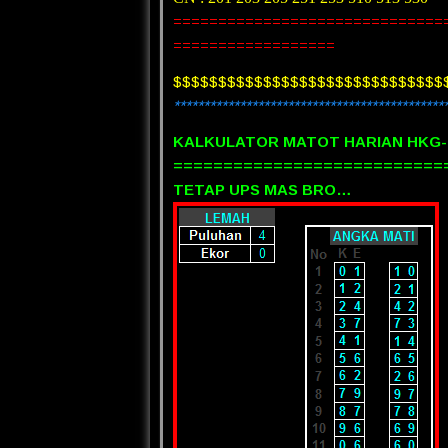
==============================
==================
$$$$$$$$$$$$$$$$$$$$$$$$$$$$$$
*********************************************
KALKULATOR MATOT HARIAN HKG-RA
===========================
TETAP UPS MAS BRO…