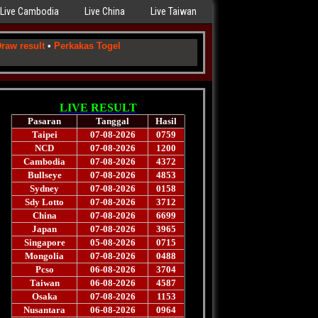
Live Cambodia
Live China
Live Taiwan
raw result
•
Perkakas Togel