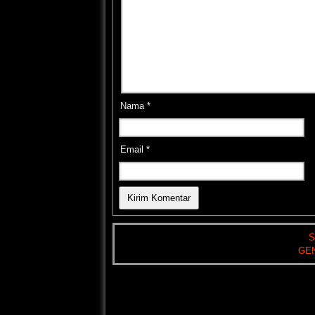
Nama
*
Email
*
S
GE