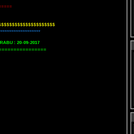
=====
$$$$$$$$$$$$$$$$$$$$$
***********************
BU : 20-09-2017
================