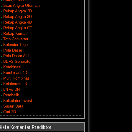
Scan Angka Otomatis
Rekap Angka 2D
Rekap Angka 3D
Rekap Angka 4D
Rekap Angka CT
Rekap Kumat
Toto Converter
Kalender Togel
Pola Dasar
Pola Dasar ALL
BBFS Generator
Kombinasi
Kombinasi 4D
Multi Kombinasi
Kolaborasi LN
LN vs DN
Pembalik
Kalkulator Invest
Susun Data
Cari 2D
Kafe Komentar Prediktor