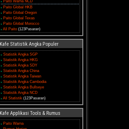
Paito Warna NCD
Paito Global HKB
Paito Global Oregon
Paito Global Texas
Paito Global Morocco
All Paito
(123Pasaran)
Kafe Statistik Angka Populer
Statistik Angka SGP
Statistik Angka HKG
Statistik Angka SDY
Statistik Angka China
Statistik Angka Taiwan
Statistik Angka Cambodia
Statistik Angka Bullseye
Statistik Angka NCD
All Statistik
(123Pasaran)
Kafe Applikasi Tools & Rumus
Paito Warna
Rumus Harian