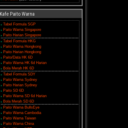
Kafe Paito Warna
Tabel Formula SGP
Paito Warna Singapore
Paito Harian Singapore
Tabel Formula HKG
Paito Warna Hongkong
Paito Harian Hongkong
Paito/Data HK 6D
Paito Warna HK 6d Harian
Bola Merah HK 6D
Tabel Formula SDY
Paito Warna Sydney
Paito Harian Sydney
Paito SD 6D
Paito Warna SD 6d Harian
Bola Merah SD 6D
Paito Warna BullsEye
Paito Warna Cambodia
Paito Warna Taiwan
Paito Warna China