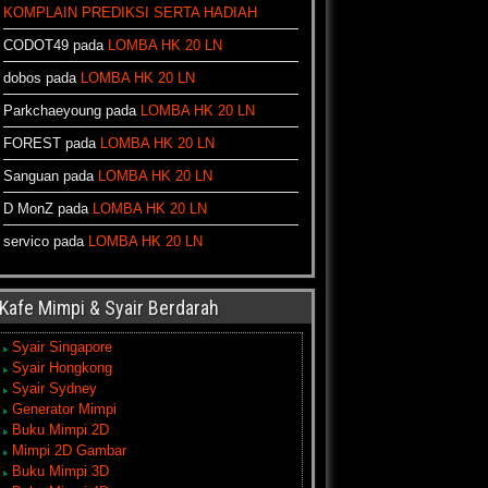
KOMPLAIN PREDIKSI SERTA HADIAH
CODOT49
pada
LOMBA HK 20 LN
dobos
pada
LOMBA HK 20 LN
Parkchaeyoung
pada
LOMBA HK 20 LN
FOREST
pada
LOMBA HK 20 LN
Sanguan
pada
LOMBA HK 20 LN
D MonZ
pada
LOMBA HK 20 LN
servico
pada
LOMBA HK 20 LN
Kafe Mimpi & Syair Berdarah
Syair Singapore
Syair Hongkong
Syair Sydney
Generator Mimpi
Buku Mimpi 2D
Mimpi 2D Gambar
Buku Mimpi 3D