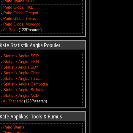
Paito Warna NCD
Paito Global HKB
Paito Global Oregon
Paito Global Texas
Paito Global Morocco
All Paito
(123Pasaran)
Kafe Statistik Angka Populer
Statistik Angka SGP
Statistik Angka HKG
Statistik Angka SDY
Statistik Angka China
Statistik Angka Taiwan
Statistik Angka Cambodia
Statistik Angka Bullseye
Statistik Angka NCD
All Statistik
(123Pasaran)
Kafe Applikasi Tools & Rumus
Paito Warna
Rumus Harian