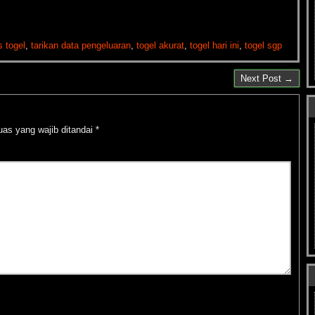
 togel
,
tarikan data pengeluaran
,
togel akurat
,
togel hari ini
,
togel sgp
Next Post →
as yang wajib ditandai
*