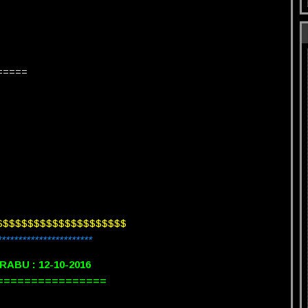
=====
$$$$$$$$$$$$$$$$$$$$$
***********************
BU : 12-10-2016
================