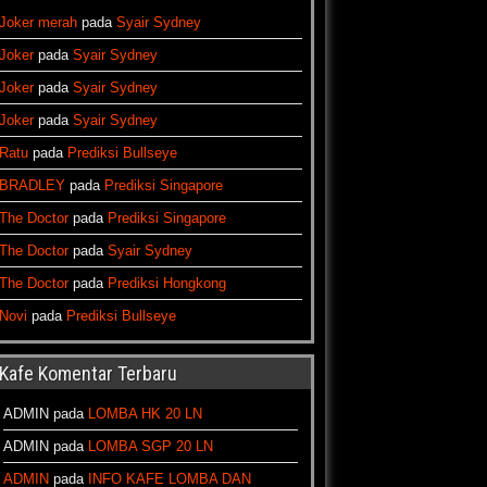
Joker merah
pada
Syair Sydney
Joker
pada
Syair Sydney
Joker
pada
Syair Sydney
Joker
pada
Syair Sydney
Ratu
pada
Prediksi Bullseye
BRADLEY
pada
Prediksi Singapore
The Doctor
pada
Prediksi Singapore
The Doctor
pada
Syair Sydney
The Doctor
pada
Prediksi Hongkong
Novi
pada
Prediksi Bullseye
Kafe Komentar Terbaru
ADMIN
pada
LOMBA HK 20 LN
ADMIN
pada
LOMBA SGP 20 LN
ADMIN
pada
INFO KAFE LOMBA DAN