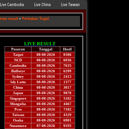
Live Cambodia
Live China
Live Taiwan
raw result
•
Perkakas Togel