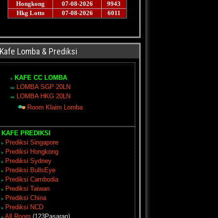
Kafe Lomba & Prediksi
KAFE CC LOMBA
LOMBA SGP 20LN
LOMBA HKG 20LN
Room Klaim Lomba
KAFE PREDIKSI
Prediksi Singapore
Prediksi Hongkong
Prediksi Sydney
Prediksi BullsEye
Prediksi Cambodia
Prediksi Taiwan
Prediksi China
Prediksi NCD
All Room
(123Pasaran)