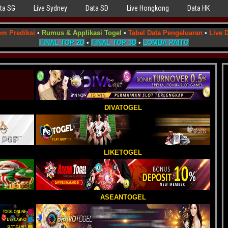
ta SG
Live Sydney
Data SD
Live Hongkong
Data HK
m Prediksi
•
Rumus & Applikasi Togel
•
Tabel Data Pengeluaran
•
Live D
FINAL TOP 2D
•
FINAL TOP 3D
•
LOMBA PAITO
DIVATOGEL
LIKETOGEL
ASEANTOGEL