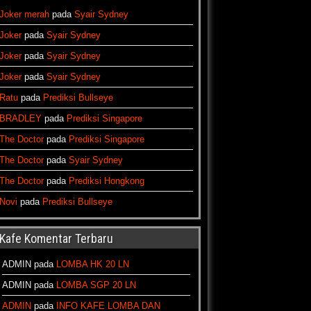
Joker merah
pada
Syair Sydney
Joker
pada
Syair Sydney
Joker
pada
Syair Sydney
Joker
pada
Syair Sydney
Ratu
pada
Prediksi Bullseye
BRADLEY
pada
Prediksi Singapore
The Doctor
pada
Prediksi Singapore
The Doctor
pada
Syair Sydney
The Doctor
pada
Prediksi Hongkong
Novi
pada
Prediksi Bullseye
Kafe Komentar Terbaru
ADMIN
pada
LOMBA HK 20 LN
ADMIN
pada
LOMBA SGP 20 LN
ADMIN
pada
INFO KAFE LOMBA DAN