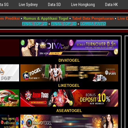
ta SG
Live Sydney
Data SD
Live Hongkong
Data HK
m Prediksi
•
Rumus & Applikasi Togel
•
Tabel Data Pengeluaran
•
Live D
FINAL TOP 2D
•
FINAL TOP 3D
•
LOMBA PAITO
DIVATOGEL
LIKETOGEL
ASEANTOGEL