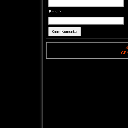
Email
*
S
GE