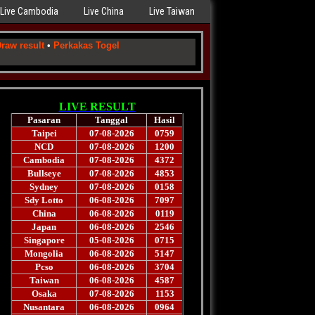
Live Cambodia
Live China
Live Taiwan
raw result
•
Perkakas Togel