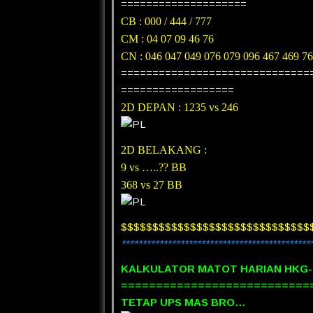
====================
CB : 000 / 444 / 777
CM : 04 07 09 46 76
CN : 046 047 049 076 079 096 467 469 7
==============================
==================
2D DEPAN : 1235 vs 246
2D BELAKANG :
9 vs …..?? BB
368 vs 27 BB
$$$$$$$$$$$$$$$$$$$$$$$$$$$$$$
*********************************************
KALKULATOR MATOT HARIAN HKG-RA
===========================
TETAP UPS MAS BRO…