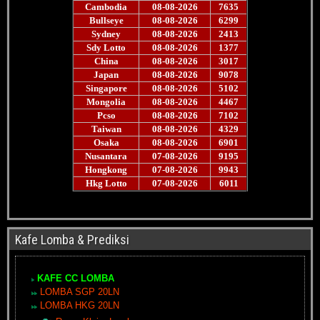
Kafe Lomba & Prediksi
KAFE CC LOMBA
LOMBA SGP 20LN
LOMBA HKG 20LN