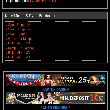
Rojotemen
pada
LOMBA HK 20 LN
Kafe Mimpi & Syair Berdarah
Syair Singapore
Syair Hongkong
Syair Sydney
Generator Mimpi
Buku Mimpi 2D
Mimpi 2D Gambar
Buku Mimpi 3D
Buku Mimpi 4D
KAPTEN CASINO
POKER INDONESIA