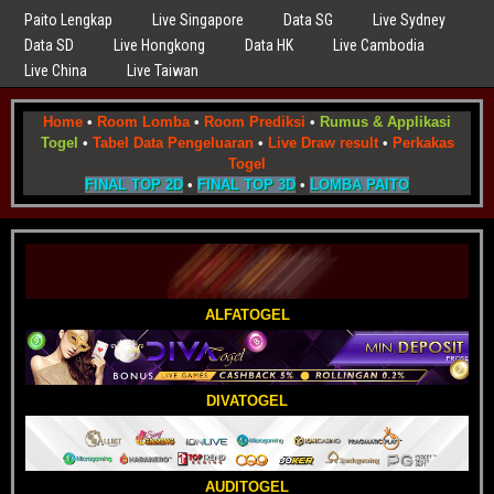
Paito Lengkap
Live Singapore
Data SG
Live Sydney
Data SD
Live Hongkong
Data HK
Live Cambodia
Live China
Live Taiwan
Home
•
Room Lomba
•
Room Prediksi
•
Rumus & Applikasi
Togel
•
Tabel Data Pengeluaran
•
Live Draw result
•
Perkakas
Togel
FINAL TOP 2D
•
FINAL TOP 3D
•
LOMBA PAITO
ALFATOGEL
DIVATOGEL
AUDITOGEL