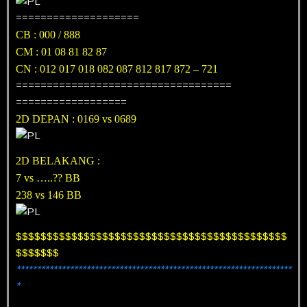
====================
CB : 000 / 888
CM : 01 08 81 82 87
CN : 012 017 018 082 087 812 817 872 – 721
===================================
==================
2D DEPAN : 0169 vs 0689
2D BELAKANG :
7 vs …..?? BB
238 vs 146 BB
$$$$$$$$$$$$$$$$$$$$$$$$$$$$$$$$$$$$$$$$$$$$
$$$$$$$
*******************************************************************
*