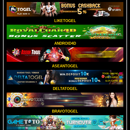
LIKETOGEL
ANDROID4D
ASEANTOGEL
DELTATOGEL
BRAVOTOGEL