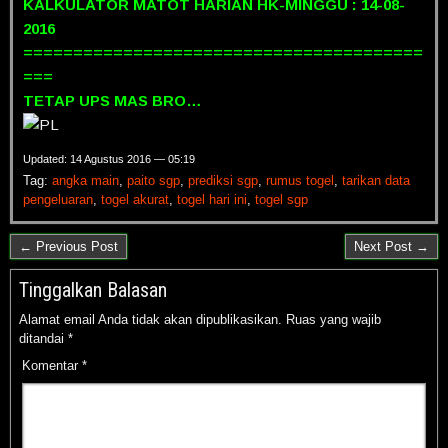
KALKULATOR MATOT HARIAN HK-MINGGU : 14-08-
2016
========================================
===
TETAP UPS MAS BRO…
Updated: 14 Agustus 2016 — 05:19
Tag:
angka main
,
paito sgp
,
prediksi sgp
,
rumus togel
,
tarikan data
pengeluaran
,
togel akurat
,
togel hari ini
,
togel sgp
← Previous Post
Next Post →
Tinggalkan Balasan
Alamat email Anda tidak akan dipublikasikan.
Ruas yang wajib
ditandai
*
Komentar
*