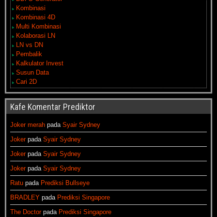
Kombinasi
Kombinasi 4D
Multi Kombinasi
Kolaborasi LN
LN vs DN
Pembalik
Kalkulator Invest
Susun Data
Cari 2D
Kafe Komentar Prediktor
Joker merah
pada
Syair Sydney
Joker
pada
Syair Sydney
Joker
pada
Syair Sydney
Joker
pada
Syair Sydney
Ratu
pada
Prediksi Bullseye
BRADLEY
pada
Prediksi Singapore
The Doctor
pada
Prediksi Singapore