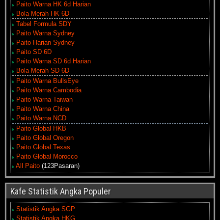
Paito Warna HK 6d Harian
Bola Merah HK 6D
Tabel Formula SDY
Paito Warna Sydney
Paito Harian Sydney
Paito SD 6D
Paito Warna SD 6d Harian
Bola Merah SD 6D
Paito Warna BullsEye
Paito Warna Cambodia
Paito Warna Taiwan
Paito Warna China
Paito Warna NCD
Paito Global HKB
Paito Global Oregon
Paito Global Texas
Paito Global Morocco
All Paito
(123Pasaran)
Kafe Statistik Angka Populer
Statistik Angka SGP
Statistik Angka HKG