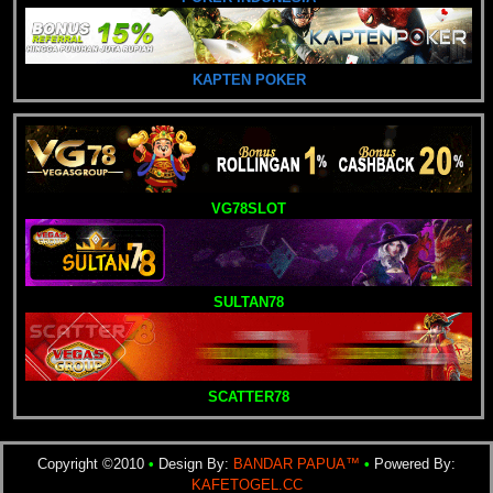
KAPTEN POKER
VG78SLOT
SULTAN78
SCATTER78
Copyright ©2010
•
Design By:
BANDAR PAPUA™
•
Powered By:
KAFETOGEL.CC