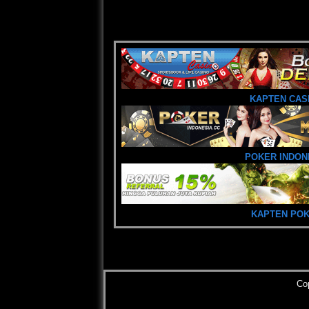
KAPTEN CAS
POKER INDON
KAPTEN PO
Co