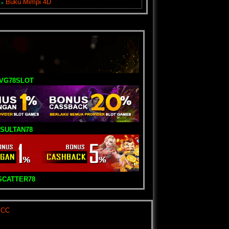
Buku Mimpi 4D
VG78SLOT
SULTAN78
SCATTER78
.CC