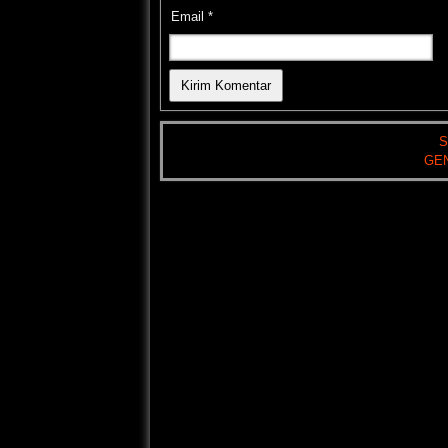
Email
*
S
GE