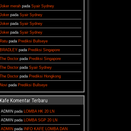
Joker merah
pada
Syair Sydney
Joker
pada
Syair Sydney
Joker
pada
Syair Sydney
Joker
pada
Syair Sydney
Ratu
pada
Prediksi Bullseye
BRADLEY
pada
Prediksi Singapore
The Doctor
pada
Prediksi Singapore
The Doctor
pada
Syair Sydney
The Doctor
pada
Prediksi Hongkong
Novi
pada
Prediksi Bullseye
Kafe Komentar Terbaru
ADMIN
pada
LOMBA HK 20 LN
ADMIN
pada
LOMBA SGP 20 LN
ADMIN
pada
INFO KAFE LOMBA DAN