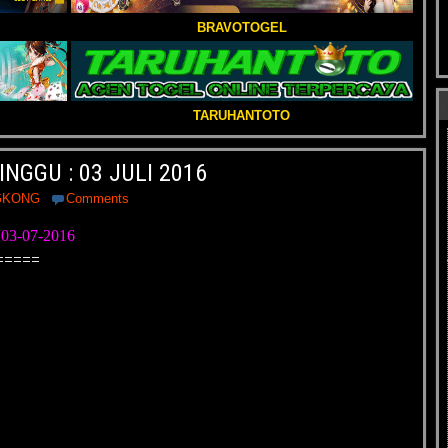
BRAVOTOGEL
TARUHANTOTO
NGGU : 03 JULI 2016
GKONG
Comments
3-07-2016
=====