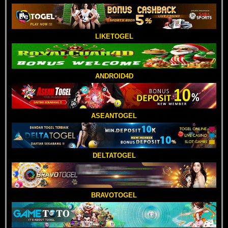
LIKETOGEL
ANDROID4D
ASEANTOGEL
DELTATOGEL
BRAVOTOGEL