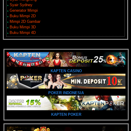
Syair Sydney
Generator Mimpi
Buku Mimpi 2D
Mimpi 2D Gambar
Buku Mimpi 3D
Buku Mimpi 4D
KAPTEN CASINO
POKER INDONESIA
KAPTEN POKER