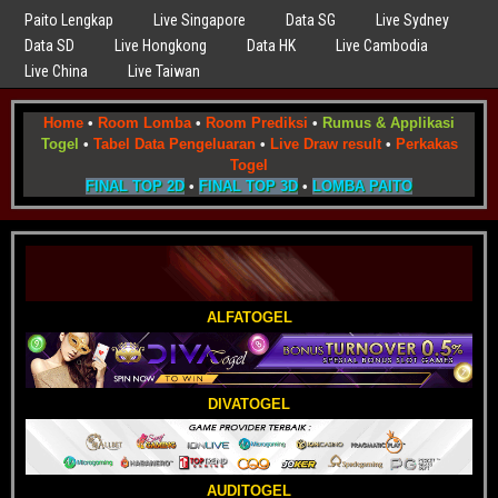
Paito Lengkap
Live Singapore
Data SG
Live Sydney
Data SD
Live Hongkong
Data HK
Live Cambodia
Live China
Live Taiwan
Home
•
Room Lomba
•
Room Prediksi
•
Rumus & Applikasi
Togel
•
Tabel Data Pengeluaran
•
Live Draw result
•
Perkakas
Togel
FINAL TOP 2D
•
FINAL TOP 3D
•
LOMBA PAITO
ALFATOGEL
DIVATOGEL
AUDITOGEL