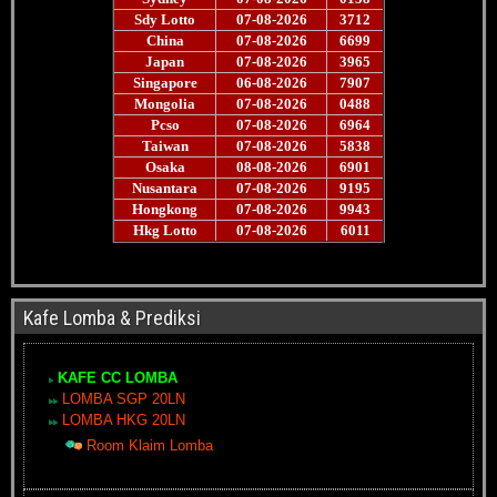
Kafe Lomba & Prediksi
KAFE CC LOMBA
LOMBA SGP 20LN
LOMBA HKG 20LN
Room Klaim Lomba