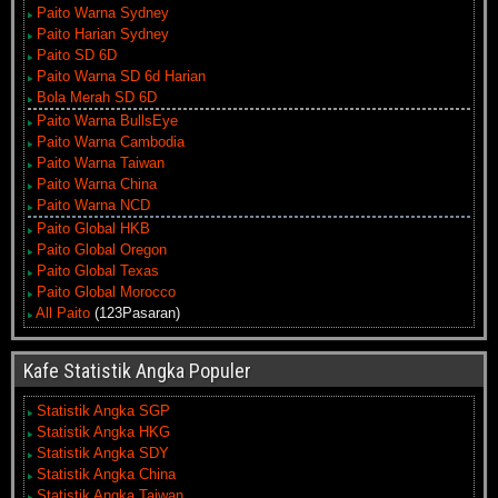
Paito Warna Sydney
Paito Harian Sydney
Paito SD 6D
Paito Warna SD 6d Harian
Bola Merah SD 6D
Paito Warna BullsEye
Paito Warna Cambodia
Paito Warna Taiwan
Paito Warna China
Paito Warna NCD
Paito Global HKB
Paito Global Oregon
Paito Global Texas
Paito Global Morocco
All Paito
(123Pasaran)
Kafe Statistik Angka Populer
Statistik Angka SGP
Statistik Angka HKG
Statistik Angka SDY
Statistik Angka China
Statistik Angka Taiwan