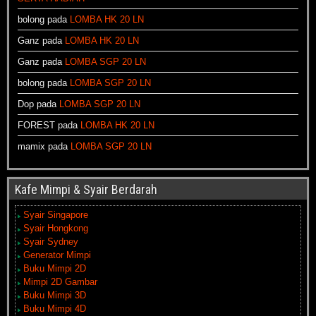
bolong
pada
LOMBA HK 20 LN
Ganz
pada
LOMBA HK 20 LN
Ganz
pada
LOMBA SGP 20 LN
bolong
pada
LOMBA SGP 20 LN
Dop
pada
LOMBA SGP 20 LN
FOREST
pada
LOMBA HK 20 LN
mamix
pada
LOMBA SGP 20 LN
Kafe Mimpi & Syair Berdarah
Syair Singapore
Syair Hongkong
Syair Sydney
Generator Mimpi
Buku Mimpi 2D
Mimpi 2D Gambar
Buku Mimpi 3D
Buku Mimpi 4D