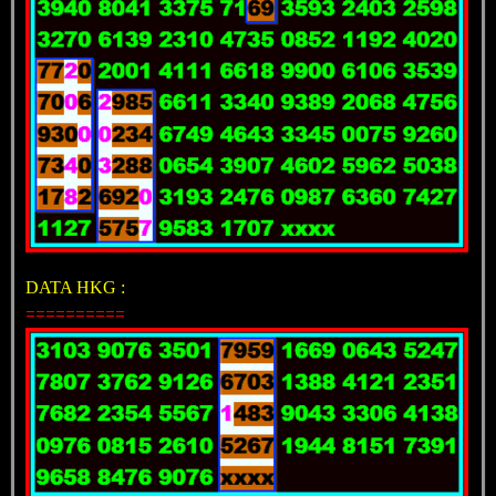
DATA HKG :
==========