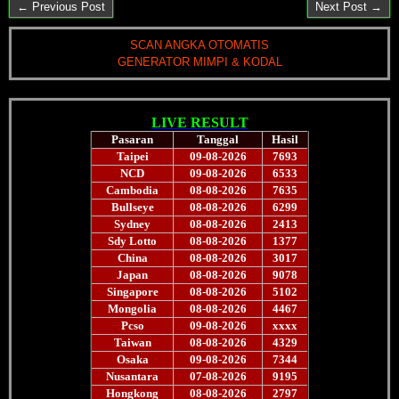
← Previous Post
Next Post →
SCAN ANGKA OTOMATIS
GENERATOR MIMPI & KODAL