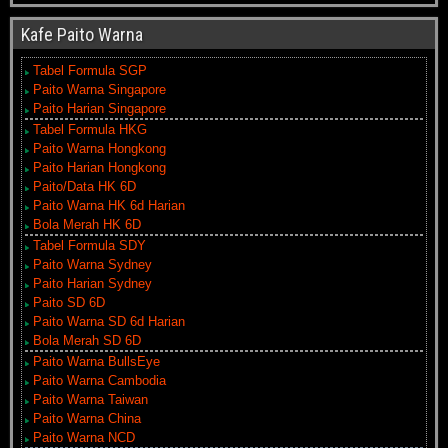
Kafe Paito Warna
Tabel Formula SGP
Paito Warna Singapore
Paito Harian Singapore
Tabel Formula HKG
Paito Warna Hongkong
Paito Harian Hongkong
Paito/Data HK 6D
Paito Warna HK 6d Harian
Bola Merah HK 6D
Tabel Formula SDY
Paito Warna Sydney
Paito Harian Sydney
Paito SD 6D
Paito Warna SD 6d Harian
Bola Merah SD 6D
Paito Warna BullsEye
Paito Warna Cambodia
Paito Warna Taiwan
Paito Warna China
Paito Warna NCD