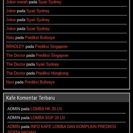
Joker merah
pada
Syair Sydney
Joker
pada
Syair Sydney
Joker
pada
Syair Sydney
Joker
pada
Syair Sydney
Ratu
pada
Prediksi Bullseye
BRADLEY
pada
Prediksi Singapore
The Doctor
pada
Prediksi Singapore
The Doctor
pada
Syair Sydney
The Doctor
pada
Prediksi Hongkong
Novi
pada
Prediksi Bullseye
Kafe Komentar Terbaru
ADMIN
pada
LOMBA HK 20 LN
ADMIN
pada
LOMBA SGP 20 LN
ADMIN
pada
INFO KAFE LOMBA DAN KOMPLAIN PREDIKSI
SERTA HADIAH