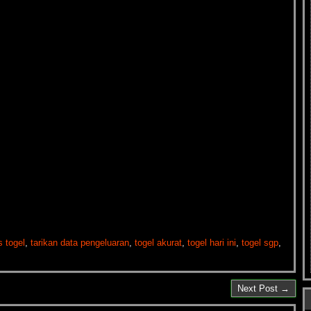
 togel
,
tarikan data pengeluaran
,
togel akurat
,
togel hari ini
,
togel sgp
,
Next Post →