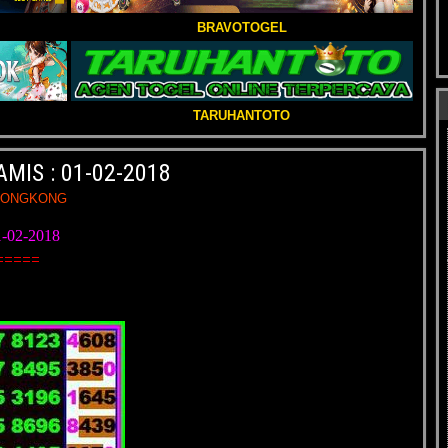
BRAVOTOGEL
TARUHANTOTO
MIS : 01-02-2018
HONGKONG
-02-2018
=====