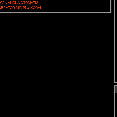
CAN ANGKA OTOMATIS
NERATOR MIMPI & KODAL