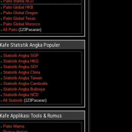
Paito Warna NCD
Paito Global HKB
Paito Global Oregon
Paito Global Texas
Paito Global Morocco
All Paito
(123Pasaran)
Kafe Statistik Angka Populer
Statistik Angka SGP
Statistik Angka HKG
Statistik Angka SDY
Statistik Angka China
Statistik Angka Taiwan
Statistik Angka Cambodia
Statistik Angka Bullseye
Statistik Angka NCD
All Statistik
(123Pasaran)
Kafe Applikasi Tools & Rumus
Paito Warna
Rumus Harian