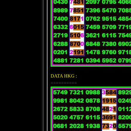
DATA HKG :
==========