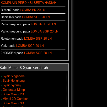
KOMPLAIN PREDIKSI SERTA HADIAH
D MonZ
pada
LOMBA HK 20 LN
Denis168
pada
LOMBA SGP 20 LN
Parkchaeyoung
pada
LOMBA HK 20 LN
Parkchaeyoung
pada
LOMBA SGP 20 LN
Rojotemen
pada
LOMBA SGP 20 LN
Yariz
pada
LOMBA SGP 20 LN
JHONSEN
pada
LOMBA SGP 20 LN
Kafe Mimpi & Syair Berdarah
Syair Singapore
Syair Hongkong
Syair Sydney
Generator Mimpi
Buku Mimpi 2D
Mimpi 2D Gambar
Buku Mimpi 3D