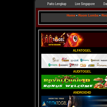
Paito Lengkap
Live Singapore
Da
Home
•
Room Lomba
•
Roo
ALFATOGEL
AUDITOGEL
ANDROID4D