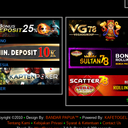
INO
ESIA
KER
pyright ©2010
•
Design By:
BANDAR PAPUA™
•
Powered By:
KAFETOGEL
Tentang Kami
•
Kebijakan Privasi
•
Syarat & Ketentuan
•
Contact Us