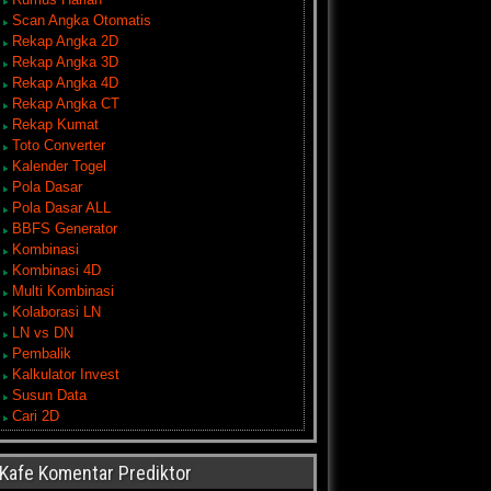
Scan Angka Otomatis
Rekap Angka 2D
Rekap Angka 3D
Rekap Angka 4D
Rekap Angka CT
Rekap Kumat
Toto Converter
Kalender Togel
Pola Dasar
Pola Dasar ALL
BBFS Generator
Kombinasi
Kombinasi 4D
Multi Kombinasi
Kolaborasi LN
LN vs DN
Pembalik
Kalkulator Invest
Susun Data
Cari 2D
Kafe Komentar Prediktor