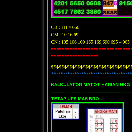
CB : 111 // 666
CM : 10 16 69
CN : 105 106 109 165 169 690 695 – 905
==============================
==================
$$$$$$$$$$$$$$$$$$$$$$$$$$$$$$
*********************************************
KALKULATOR MATOT HARIAN HKG-KA
===========================
TETAP UPS MAS BRO…