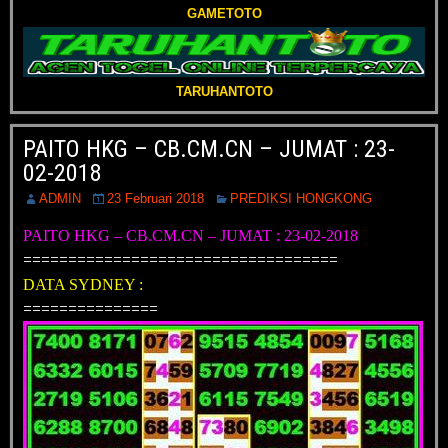
GAMETOTO
TARUHANTOTO
PAITO HKG – CB.CM.CN – JUMAT : 23-
02-2018
ADMIN
23 Februari 2018
PREDIKSI HONGKONG
PAITO HKG – CB.CM.CN – JUMAT : 23-02-2018
===================================
DATA SYDNEY :
===============