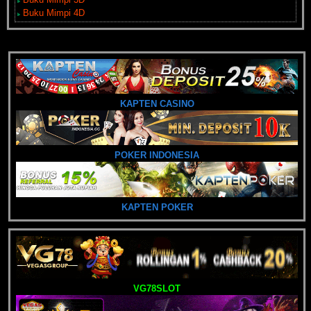
Buku Mimpi 4D
KAPTEN CASINO
POKER INDONESIA
KAPTEN POKER
VG78SLOT