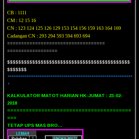
CB : 1111
CM : 12 15 16
CN : 123 124 125 126 129 153 154 156 159 163 164 169
Cadangan CN : 293 294 593 594 693 694
===================================
==================
$$$$$$$$$$$$$$$$$$$$$$$$$$$$$$$$$$$$$$$$$$$$
$$$$$$$
*******************************************************************
*
KALKULATOR MATOT HARIAN HK-JUMAT : 23-02-
2018
========================================
===
TETAP UPS MAS BRO…