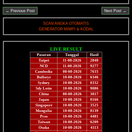
← Previous Post
Next Post →
SCAN ANGKA OTOMATIS
GENERATOR MIMPI & KODAL