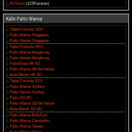
All Room
(123Pasaran)
Kafe Paito Warna
Tabel Formula SGP
Paito Warna Singapore
Paito Harian Singapore
Tabel Formula HKG
Paito Warna Hongkong
Paito Harian Hongkong
Paito/Data HK 6D
Paito Warna HK 6d Harian
Bola Merah HK 6D
Tabel Formula SDY
Paito Warna Sydney
Paito Harian Sydney
Paito SD 6D
Paito Warna SD 6d Harian
Bola Merah SD 6D
Paito Warna BullsEye
Paito Warna Cambodia
Paito Warna Taiwan
Paito Warna China