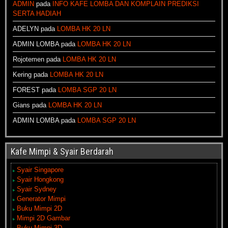
ADMIN
pada
INFO KAFE LOMBA DAN KOMPLAIN PREDIKSI
SERTA HADIAH
ADELYN
pada
LOMBA HK 20 LN
ADMIN LOMBA
pada
LOMBA HK 20 LN
Rojotemen
pada
LOMBA HK 20 LN
Kering
pada
LOMBA HK 20 LN
FOREST
pada
LOMBA SGP 20 LN
Gians
pada
LOMBA HK 20 LN
ADMIN LOMBA
pada
LOMBA SGP 20 LN
Kafe Mimpi & Syair Berdarah
Syair Singapore
Syair Hongkong
Syair Sydney
Generator Mimpi
Buku Mimpi 2D
Mimpi 2D Gambar
Buku Mimpi 3D