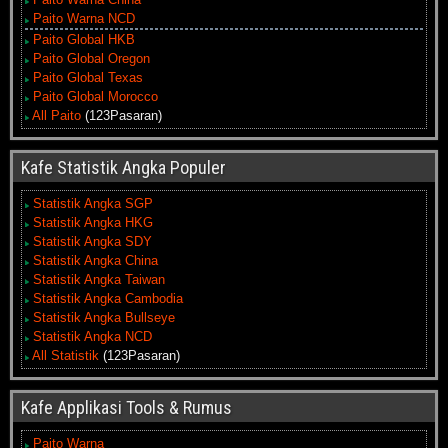
Paito Warna NCD
Paito Global HKB
Paito Global Oregon
Paito Global Texas
Paito Global Morocco
All Paito
(123Pasaran)
Kafe Statistik Angka Populer
Statistik Angka SGP
Statistik Angka HKG
Statistik Angka SDY
Statistik Angka China
Statistik Angka Taiwan
Statistik Angka Cambodia
Statistik Angka Bullseye
Statistik Angka NCD
All Statistik
(123Pasaran)
Kafe Applikasi Tools & Rumus
Paito Warna