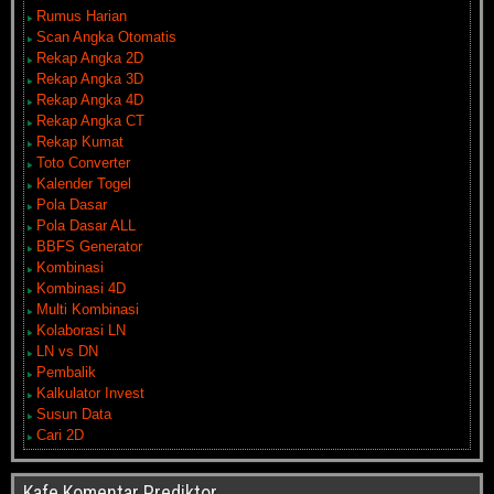
Rumus Harian
Scan Angka Otomatis
Rekap Angka 2D
Rekap Angka 3D
Rekap Angka 4D
Rekap Angka CT
Rekap Kumat
Toto Converter
Kalender Togel
Pola Dasar
Pola Dasar ALL
BBFS Generator
Kombinasi
Kombinasi 4D
Multi Kombinasi
Kolaborasi LN
LN vs DN
Pembalik
Kalkulator Invest
Susun Data
Cari 2D
Kafe Komentar Prediktor