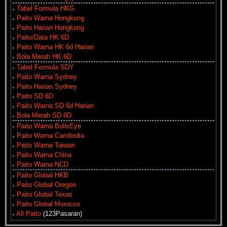
Tabel Formula HKG
Paito Warna Hongkong
Paito Harian Hongkong
Paito/Data HK 6D
Paito Warna HK 6d Harian
Bola Merah HK 6D
Tabel Formula SDY
Paito Warna Sydney
Paito Harian Sydney
Paito SD 6D
Paito Warna SD 6d Harian
Bola Merah SD 6D
Paito Warna BullsEye
Paito Warna Cambodia
Paito Warna Taiwan
Paito Warna China
Paito Warna NCD
Paito Global HKB
Paito Global Oregon
Paito Global Texas
Paito Global Morocco
All Paito
(123Pasaran)