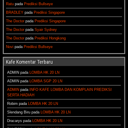
Ratu
pada
Prediksi Bullseye
BRADLEY
pada
Prediksi Singapore
The Doctor
pada
Prediksi Singapore
The Doctor
pada
Syair Sydney
The Doctor
pada
Prediksi Hongkong
Novi
pada
Prediksi Bullseye
Kafe Komentar Terbaru
ADMIN
pada
LOMBA HK 20 LN
ADMIN
pada
LOMBA SGP 20 LN
ADMIN
pada
INFO KAFE LOMBA DAN KOMPLAIN PREDIKSI
SERTA HADIAH
Robim
pada
LOMBA HK 20 LN
Slendang Biru
pada
LOMBA HK 20 LN
Dracarys
pada
LOMBA HK 20 LN