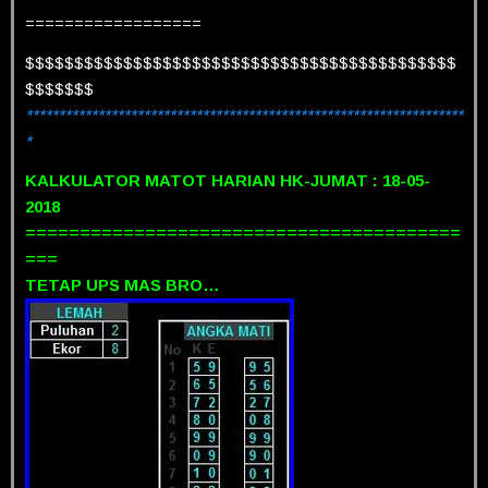
==================
$$$$$$$$$$$$$$$$$$$$$$$$$$$$$$$$$$$$$$$$$$$$
$$$$$$$
*******************************************************************
*
KALKULATOR MATOT HARIAN HK-JUMAT : 18-05-
2018
========================================
===
TETAP UPS MAS BRO…