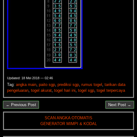
Updated: 18 Mei 2018 — 02:46
Tag:
angka main
,
paito sgp
,
prediksi sgp
,
rumus togel
,
tarikan data
pengeluaran
,
togel akurat
,
togel hari ini
,
togel sgp
,
togel terpercaya
← Previous Post
Next Post →
SCAN ANGKA OTOMATIS
GENERATOR MIMPI & KODAL