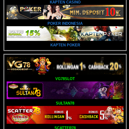
KAPTEN CASINO
POKER INDONESIA
KAPTEN POKER
VG78SLOT
SULTAN78
SCATTER78