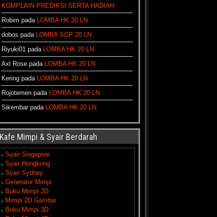
KOMPLAIN PREDIKSI SERTA HADIAH
Robim
pada
LOMBA HK 20 LN
dobos
pada
LOMBA SGP 20 LN
Riyuki01
pada
LOMBA HK 20 LN
Axl Rose
pada
LOMBA HK 20 LN
Kering
pada
LOMBA HK 20 LN
Rojotemen
pada
LOMBA HK 20 LN
Sikembar
pada
LOMBA HK 20 LN
Kafe Mimpi & Syair Berdarah
Syair Singapore
Syair Hongkong
Syair Sydney
Generator Mimpi
Buku Mimpi 2D
Mimpi 2D Gambar
Buku Mimpi 3D