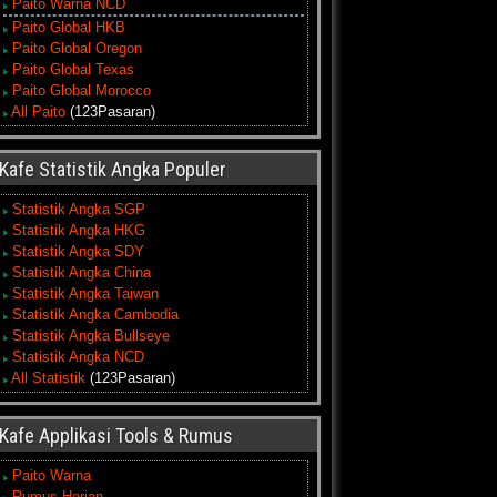
Paito Warna NCD
Paito Global HKB
Paito Global Oregon
Paito Global Texas
Paito Global Morocco
All Paito
(123Pasaran)
Kafe Statistik Angka Populer
Statistik Angka SGP
Statistik Angka HKG
Statistik Angka SDY
Statistik Angka China
Statistik Angka Taiwan
Statistik Angka Cambodia
Statistik Angka Bullseye
Statistik Angka NCD
All Statistik
(123Pasaran)
Kafe Applikasi Tools & Rumus
Paito Warna
Rumus Harian