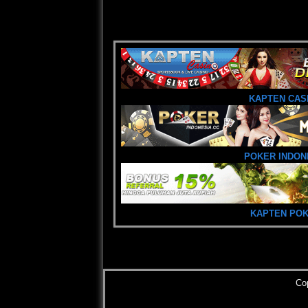
KAPTEN CAS
POKER INDON
KAPTEN PO
Co