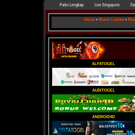
Paito Lengkap
Live Singapore
Da
Home
•
Room Lomba
•
Roo
ALFATOGEL
AUDITOGEL
ANDROID4D