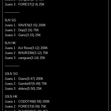
Juara 3 : FOREST(2:4) 25K
————–
5LN SG
Juara 1 : RAVEN(3:15) 200K
Juara 2 : Dop(3:15) 75K
Juara 3 : Ganz(3:15) 25K
5LN HK
Juara 1 : Axl Rose(3:12) 200K
Juara 2 : BHUR33M(3:12) 75K
Juara 3 : sanguan(3:14) 25K
————–
10LN SG
Juara 1 : Gians(5:47) 200K
Juara 2 : Gambir87(5:49) 75K
Juara 3 : dobos(5:50) 25K
10LN HK
Juara 1 : CODOT49(6:58) 200K
Juara 2 : FOREST(6:59) 75K