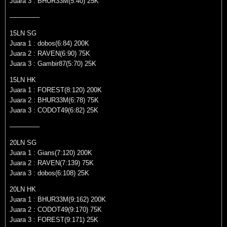
Juara 3 : BHUR33M(5:40) 25K
————–
15LN SG
Juara 1 : dobos(6:84) 200K
Juara 2 : RAVEN(6:90) 75K
Juara 3 : Gambir87(5:70) 25K
15LN HK
Juara 1 : FOREST(8:120) 200K
Juara 2 : BHUR33M(6:78) 75K
Juara 3 : CODOT49(6:82) 25K
————–
20LN SG
Juara 1 : Gians(7:120) 200K
Juara 2 : RAVEN(7:139) 75K
Juara 3 : dobos(6:108) 25K
20LN HK
Juara 1 : BHUR33M(9:162) 200K
Juara 2 : CODOT49(9:170) 75K
Juara 3 : FOREST(9:171) 25K