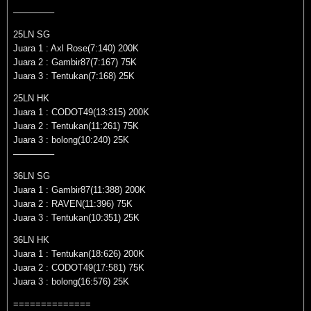
————–
25LN SG
Juara 1 : Axl Rose(7:140) 200K
Juara 2 : Gambir87(7:167) 75K
Juara 3 : Tentukan(7:168) 25K
25LN HK
Juara 1 : CODOT49(13:315) 200K
Juara 2 : Tentukan(11:261) 75K
Juara 3 : bolong(10:240) 25K
————–
36LN SG
Juara 1 : Gambir87(11:388) 200K
Juara 2 : RAVEN(11:396) 75K
Juara 3 : Tentukan(10:351) 25K
36LN HK
Juara 1 : Tentukan(18:626) 200K
Juara 2 : CODOT49(17:581) 75K
Juara 3 : bolong(16:576) 25K
==============