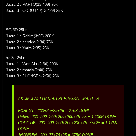
Juara 2 : PARTO(13:409) 75K
Juara 3 : CODOT49(13:429) 25K
==============
SG 3D 25Ln
Juara 1 : Robim(3:65) 200K
Juara 2 : servico(2:34) 75K
Juara 3 : Yariz(2:35) 25K
hk 3d 25Ln
Juara 1 : Wan Abu(2:36) 200K
Juara 2 : mamix(2:40) 75K
Juara 3 : JHONSEN(2:50) 25K
———————————
AKUMULASI HADIAH PERINGKAT MASTER
———————————
FOREST : 200+25+25+25 = 275K DONE
Robim: 200+200+200+200+200+75+25 = 1.100K DONE
CODOT49: 200+200+200+200+200+75+75+25 = 1.175K
DONE
JHONSEN : 200+75+75+25 = 375K DONE