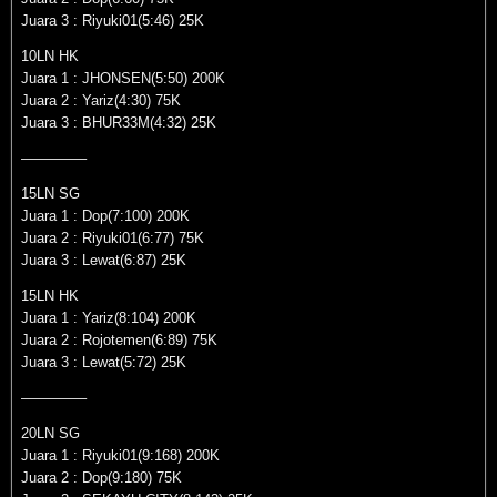
Juara 3 : Riyuki01(5:46) 25K
10LN HK
Juara 1 : JHONSEN(5:50) 200K
Juara 2 : Yariz(4:30) 75K
Juara 3 : BHUR33M(4:32) 25K
————–
15LN SG
Juara 1 : Dop(7:100) 200K
Juara 2 : Riyuki01(6:77) 75K
Juara 3 : Lewat(6:87) 25K
15LN HK
Juara 1 : Yariz(8:104) 200K
Juara 2 : Rojotemen(6:89) 75K
Juara 3 : Lewat(5:72) 25K
————–
20LN SG
Juara 1 : Riyuki01(9:168) 200K
Juara 2 : Dop(9:180) 75K