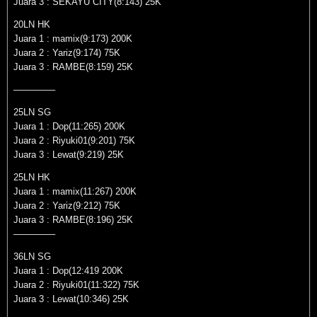
Juara 3 : SEKAYU CITY(8:143) 25K
20LN HK
Juara 1 : mamix(9:173) 200K
Juara 2 : Yariz(9:174) 75K
Juara 3 : RAMBE(8:159) 25K
————–
25LN SG
Juara 1 : Dop(11:265) 200K
Juara 2 : Riyuki01(9:201) 75K
Juara 3 : Lewat(9:219) 25K
25LN HK
Juara 1 : mamix(11:267) 200K
Juara 2 : Yariz(9:212) 75K
Juara 3 : RAMBE(8:196) 25K
————–
36LN SG
Juara 1 : Dop(12:419 200K
Juara 2 : Riyuki01(11:322) 75K
Juara 3 : Lewat(10:346) 25K