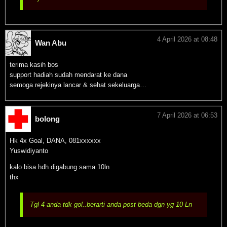
4 April 2026 at 08:48
Wan Abu
terima kasih bos
support hadiah sudah mendarat ke dana
semoga rejekinya lancar & sehat sekeluarga…
7 April 2026 at 06:53
bolong
Hk 4x Goal, DANA, 081xxxxxx
Yuswidiyanto
kalo bisa hdh digabung sama 10ln
thx
Tgl 4 anda tdk gol..berarti anda post beda dgn yg 10 Ln