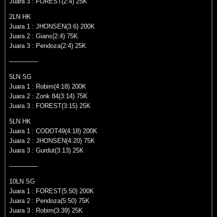
Juara 3 : FOREST(2:4) 25K
2LN HK
Juara 1 : JHONSEN(3:6) 200K
Juara 2 : Gians(2:4) 75K
Juara 3 : Pendoza(2:4) 25K
————–
5LN SG
Juara 1 : Robim(4:18) 200K
Juara 2 : Zonk 84(3:14) 75K
Juara 3 : FOREST(3:15) 25K
5LN HK
Juara 1 : CODOT49(4:18) 200K
Juara 2 : JHONSEN(4:20) 75K
Juara 3 : Gurdut(3:13) 25K
————–
10LN SG
Juara 1 : FOREST(5:50) 200K
Juara 2 : Pendoza(5:50) 75K
Juara 3 : Robim(3:39) 25K