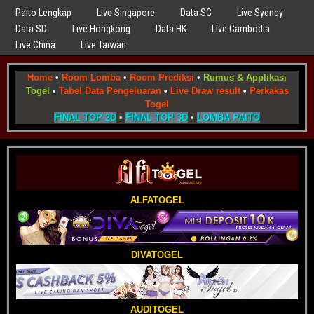
Paito Lengkap
Live Singapore
Data SG
Live Sydney
Data SD
Live Hongkong
Data HK
Live Cambodia
Live China
Live Taiwan
Home
•
Room Lomba
•
Room Prediksi
•
Rumus & Applikasi
Togel
•
Tabel Data Pengeluaran
•
Live Draw result
•
Perkakas
Togel
FINAL TOP 2D
•
FINAL TOP 3D
•
LOMBA PAITO
ALFATOGEL
DIVATOGEL
AUDITOGEL