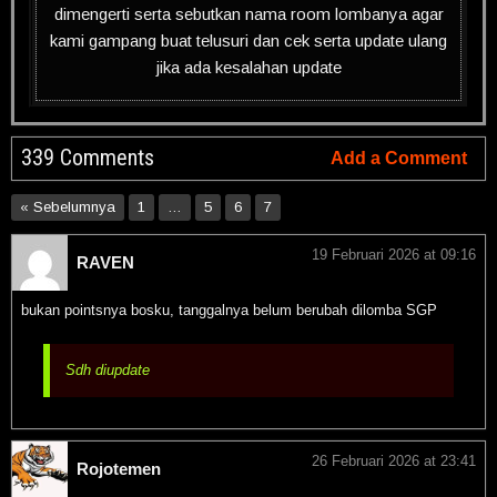
dimengerti serta sebutkan nama room lombanya agar
kami gampang buat telusuri dan cek serta update ulang
jika ada kesalahan update
339 Comments
Add a Comment
« Sebelumnya
1
…
5
6
7
19 Februari 2026 at 09:16
RAVEN
bukan pointsnya bosku, tanggalnya belum berubah dilomba SGP
Sdh diupdate
26 Februari 2026 at 23:41
Rojotemen