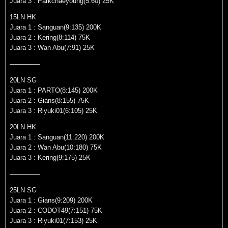
Juara 3 : Parkchaeyoung(5:60) 25K
15LN HK
Juara 1 : Sanguan(9:135) 200K
Juara 2 : Kering(8:114) 75K
Juara 3 : Wan Abu(7:91) 25K
————–
20LN SG
Juara 1 : PARTO(8:145) 200K
Juara 2 : Gians(8:155) 75K
Juara 3 : Riyuki01(6:105) 25K
20LN HK
Juara 1 : Sanguan(11:220) 200K
Juara 2 : Wan Abu(10:180) 75K
Juara 3 : Kering(9:175) 25K
————–
25LN SG
Juara 1 : Gians(9:209) 200K
Juara 2 : CODOT49(7:151) 75K
Juara 3 : Riyuki01(7:153) 25K