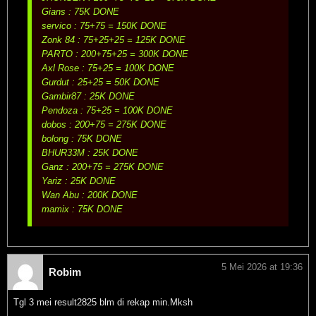
Gians : 75K DONE
servico : 75+75 = 150K DONE
Zonk 84 : 75+25+25 = 125K DONE
PARTO : 200+75+25 = 300K DONE
Axl Rose : 75+25 = 100K DONE
Gurdut : 25+25 = 50K DONE
Gambir87 : 25K DONE
Pendoza : 75+25 = 100K DONE
dobos : 200+75 = 275K DONE
bolong : 75K DONE
BHUR33M : 25K DONE
Ganz : 200+75 = 275K DONE
Yariz : 25K DONE
Wan Abu : 200K DONE
mamix : 75K DONE
5 Mei 2026 at 19:36
Robim
Tgl 3 mei result2825 blm di rekap min.Mksh