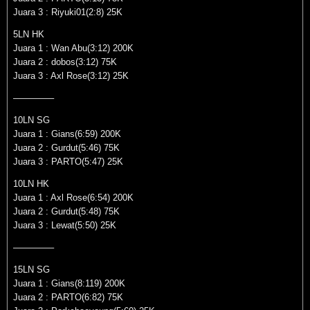
Juara 3 : Riyuki01(2:8) 25K
5LN HK
Juara 1 : Wan Abu(3:12) 200K
Juara 2 : dobos(3:12) 75K
Juara 3 : Axl Rose(3:12) 25K
————–
10LN SG
Juara 1 : Gians(6:59) 200K
Juara 2 : Gurdut(5:46) 75K
Juara 3 : PARTO(5:47) 25K
10LN HK
Juara 1 : Axl Rose(6:54) 200K
Juara 2 : Gurdut(5:48) 75K
Juara 3 : Lewat(5:50) 25K
————–
15LN SG
Juara 1 : Gians(8:119) 200K
Juara 2 : PARTO(6:82) 75K