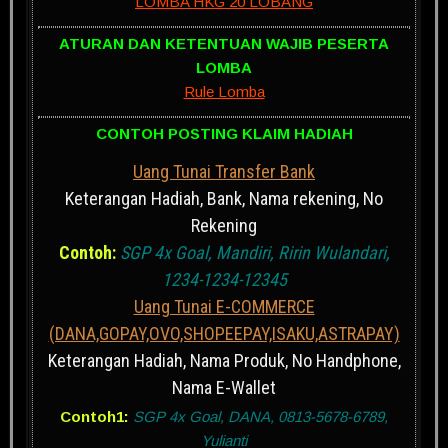
LOMBA HKG 20 LOBANG
ATURAN DAN KETENTUAN WAJIB PESERTA
LOMBA
Rule Lomba
CONTOH POSTING KLAIM HADIAH
Uang Tunai Transfer Bank
Keterangan Hadiah, Bank, Nama rekening, No
Rekening
Contoh:
SGP 4x Goal, Mandiri, Ririn Wulandari,
1234-1234-12345
Uang Tunai E-COMMERCE
(DANA,GOPAY,OVO,SHOPEEPAY,ISAKU,ASTRAPAY)
Keterangan Hadiah, Nama Produk, No Handphone,
Nama E-Wallet
Contoh1:
SGP 4x Goal, DANA, 0813-5678-6789,
Yulianti