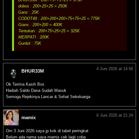
dobos : 200+25+25 = 250K
Ganz : 25K
CODOT49 : 200+200+200+75+75+25 = 775K
Gians : 200+200 = 400K
Tentukan : 200+75+25+25 = 325K
MERPATI : 200K
Gurdut : 75K
4 Juni 2026 at 14:56
BHUR33M
‎Ok Terima Kasih Bos
‎Hadiah Saldo Dana Sudah Masuk
‎Semoga Rejekinya Lancar & Sehat Sekeluarga
6 Juni 2026 at 21:24
mamix
Om 3 Juni 2026 saya jp kok di tabel peringkat
Belum ada nama saya mamix cek lagii coba