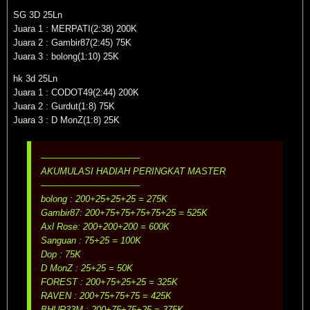
SG 3D 25Ln
Juara 1 : MERPATI(2:38) 200K
Juara 2 : Gambir87(2:45) 75K
Juara 3 : bolong(1:10) 25K
hk 3d 25Ln
Juara 1 : CODOT49(2:44) 200K
Juara 2 : Gurdut(1:8) 75K
Juara 3 : D MonZ(1:8) 25K
———————————
AKUMULASI HADIAH PERINGKAT MASTER
———————————
bolong : 200+25+25+25 = 275K
Gambir87: 200+75+75+75+75+25 = 525K
Axl Rose: 200+200+200 = 600K
Sanguan : 75+25 = 100K
Dop : 75K
D MonZ : 25+25 = 50K
FOREST : 200+75+25+25 = 325K
RAVEN : 200+75+75+75 = 425K
BHUR33M : 200+75+75+25 = 375K