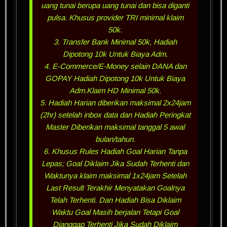
uang tunai berupa uang tunai dan bisa diganti
pulsa. Khusus provider TRI minimal klaim
50k.
3. Transfer Bank Minimal 50k, Hadiah
Dipotong 10k Untuk Biaya Adm.
4. E-Commerce/E-Money selain DANA dan
GOPAY Hadiah Dipotong 10k Untuk Biaya
Adm.Klaim HD Minimal 50k.
5. Hadiah Harian diberikan maksimal 2x24jam
(2hr) setelah inbox data dan Hadiah Peringkat
Master Diberikan maksimal tanggal 5 awal
bulan/tahun.
6. Khusus Rules Hadiah Goal Harian Tanpa
Lepas; Goal Diklaim Jika Sudah Terhenti dan
Waktunya klaim maksimal 1x24jam Setelah
Last Result Terakhir Menyatakan Goalnya
Telah Terhenti. Dan Hadiah Bisa Diklaim
Waktu Goal Masih berjalan Tetapi Goal
Dianggap Terhenti Jika Sudah Diklaim