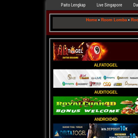
Paito Lengkap
Live Singapore
Da
Home
•
Room Lomba
•
Roo
ALFATOGEL
AUDITOGEL
ANDROID4D