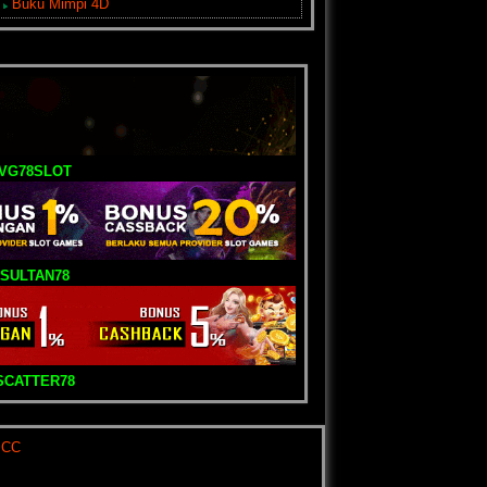
Buku Mimpi 4D
VG78SLOT
SULTAN78
SCATTER78
.CC