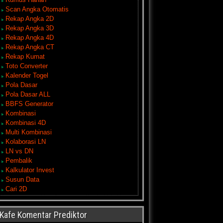
Scan Angka Otomatis
Rekap Angka 2D
Rekap Angka 3D
Rekap Angka 4D
Rekap Angka CT
Rekap Kumat
Toto Converter
Kalender Togel
Pola Dasar
Pola Dasar ALL
BBFS Generator
Kombinasi
Kombinasi 4D
Multi Kombinasi
Kolaborasi LN
LN vs DN
Pembalik
Kalkulator Invest
Susun Data
Cari 2D
Kafe Komentar Prediktor