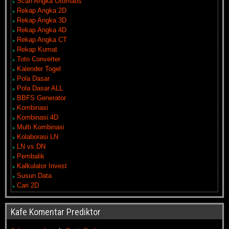
Scan Angka Otomatis
Rekap Angka 2D
Rekap Angka 3D
Rekap Angka 4D
Rekap Angka CT
Rekap Kumat
Toto Converter
Kalender Togel
Pola Dasar
Pola Dasar ALL
BBFS Generator
Kombinasi
Kombinasi 4D
Multi Kombinasi
Kolaborasi LN
LN vs DN
Pembalik
Kalkulator Invest
Susun Data
Cari 2D
Kafe Komentar Prediktor