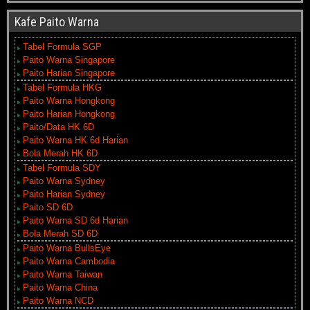
Kafe Paito Warna
Tabel Formula SGP
Paito Warna Singapore
Paito Harian Singapore
Tabel Formula HKG
Paito Warna Hongkong
Paito Harian Hongkong
Paito/Data HK 6D
Paito Warna HK 6d Harian
Bola Merah HK 6D
Tabel Formula SDY
Paito Warna Sydney
Paito Harian Sydney
Paito SD 6D
Paito Warna SD 6d Harian
Bola Merah SD 6D
Paito Warna BullsEye
Paito Warna Cambodia
Paito Warna Taiwan
Paito Warna China
Paito Warna NCD