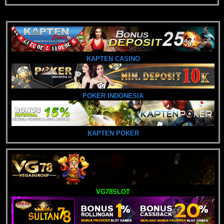
KAPTEN CASINO
POKER INDONESIA
KAPTEN POKER
VG78SLOT