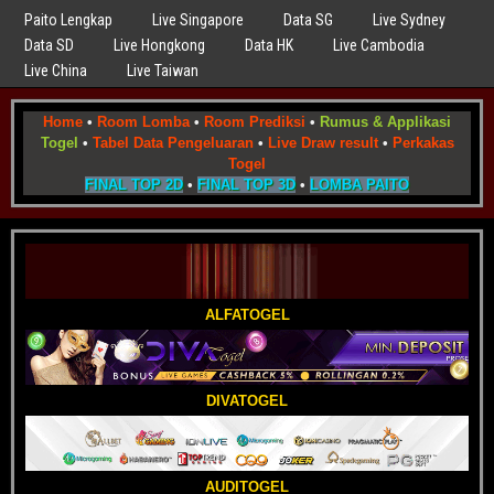
Paito Lengkap
Live Singapore
Data SG
Live Sydney
Data SD
Live Hongkong
Data HK
Live Cambodia
Live China
Live Taiwan
Home
•
Room Lomba
•
Room Prediksi
•
Rumus & Applikasi
Togel
•
Tabel Data Pengeluaran
•
Live Draw result
•
Perkakas
Togel
FINAL TOP 2D
•
FINAL TOP 3D
•
LOMBA PAITO
ALFATOGEL
DIVATOGEL
AUDITOGEL