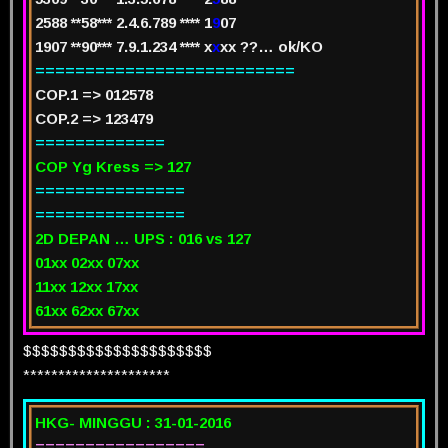
2588 **58*** 2.4.6.789 **** 1
9
07
1907 **90*** 7.9.1.234 **** x
x
xx
??… ok/KO
==========================
COP.1 => 012578
COP.2 => 123479
=============
COP Yg Kress => 127
===============
===============
2D DEPAN … UPS : 016 vs 127
01xx 02xx 07xx
11xx 12xx 17xx
61xx 62xx 67xx
$$$$$$$$$$$$$$$$$$$$$
*********************
HKG- MINGGU : 31-01-2016
=================