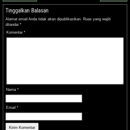
Tinggalkan Balasan
Alamat email Anda tidak akan dipublikasikan.
Ruas yang wajib
ditandai
*
Komentar
*
Nama
*
Email
*