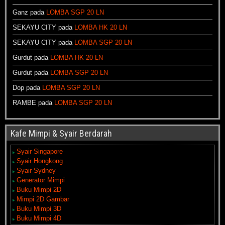
Ganz
pada
LOMBA SGP 20 LN
SEKAYU CITY
pada
LOMBA HK 20 LN
SEKAYU CITY
pada
LOMBA SGP 20 LN
Gurdut
pada
LOMBA HK 20 LN
Gurdut
pada
LOMBA SGP 20 LN
Dop
pada
LOMBA SGP 20 LN
RAMBE
pada
LOMBA SGP 20 LN
Kafe Mimpi & Syair Berdarah
Syair Singapore
Syair Hongkong
Syair Sydney
Generator Mimpi
Buku Mimpi 2D
Mimpi 2D Gambar
Buku Mimpi 3D
Buku Mimpi 4D