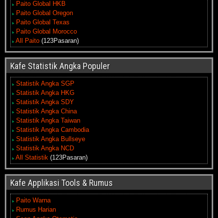
Paito Global HKB
Paito Global Oregon
Paito Global Texas
Paito Global Morocco
All Paito
(123Pasaran)
Kafe Statistik Angka Populer
Statistik Angka SGP
Statistik Angka HKG
Statistik Angka SDY
Statistik Angka China
Statistik Angka Taiwan
Statistik Angka Cambodia
Statistik Angka Bullseye
Statistik Angka NCD
All Statistik
(123Pasaran)
Kafe Applikasi Tools & Rumus
Paito Warna
Rumus Harian