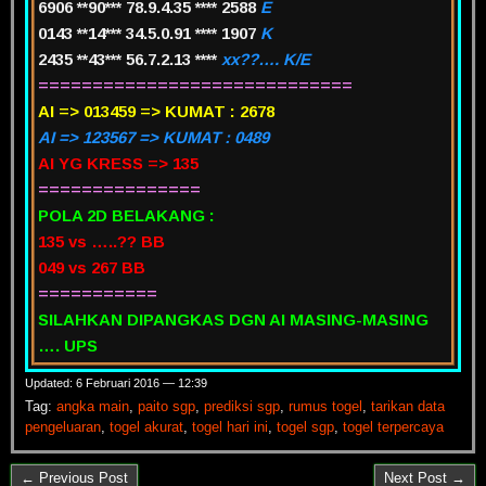
6906 **90*** 78.9.4.35 **** 2588
E
0143 **14*** 34.5.0.91 **** 1907
K
2435 **43*** 56.7.2.13 ****
xx??…. K/E
=============================
AI => 013459 => KUMAT : 2678
AI => 123567 => KUMAT : 0489
AI YG KRESS => 135
===============
POLA 2D BELAKANG :
135 vs …..?? BB
049 vs 267 BB
===========
SILAHKAN DIPANGKAS DGN AI MASING-MASING
…. UPS
Updated: 6 Februari 2016 — 12:39
Tag:
angka main
,
paito sgp
,
prediksi sgp
,
rumus togel
,
tarikan data
pengeluaran
,
togel akurat
,
togel hari ini
,
togel sgp
,
togel terpercaya
← Previous Post
Next Post →