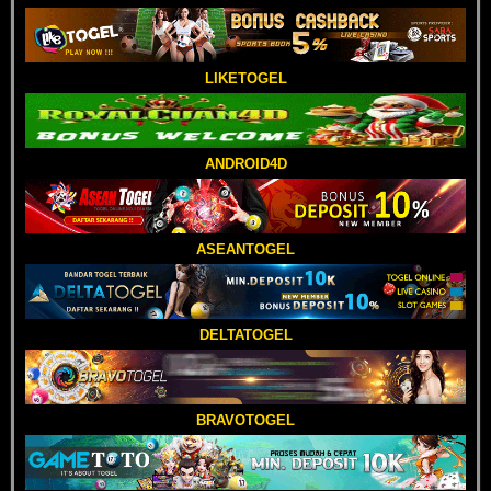
LIKETOGEL
ANDROID4D
ASEANTOGEL
DELTATOGEL
BRAVOTOGEL