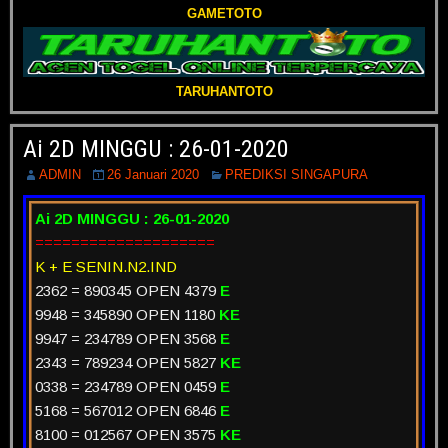
GAMETOTO
TARUHANTOTO
Ai 2D MINGGU : 26-01-2020
ADMIN
26 Januari 2020
PREDIKSI SINGAPURA
Ai 2D MINGGU : 26-01-2020
====================
K + E SENIN.N2.IND
2362 = 890345 OPEN 4379
E
9948 = 345890 OPEN 1180
KE
9947 = 234789 OPEN 3568
E
2343 = 789234 OPEN 5827
KE
0338 = 234789 OPEN 0459
E
5168 = 567012 OPEN 6846
E
8100 = 012567 OPEN 3575
KE