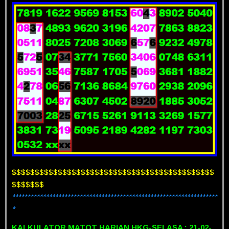
$$$$$$$$$$$$$$$$$$$$$$$$$$$$$$$$$$$$$$$$$$$$
$$$$$$$
*******************************************************************
*
KALKULATOR MATOT HARIAN HKG-SELASA : 21-02-