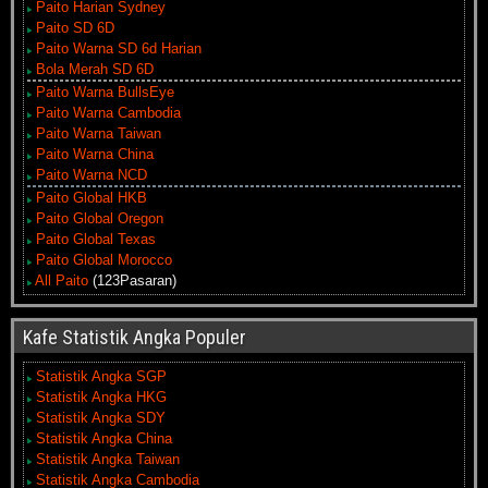
Paito Harian Sydney
Paito SD 6D
Paito Warna SD 6d Harian
Bola Merah SD 6D
Paito Warna BullsEye
Paito Warna Cambodia
Paito Warna Taiwan
Paito Warna China
Paito Warna NCD
Paito Global HKB
Paito Global Oregon
Paito Global Texas
Paito Global Morocco
All Paito
(123Pasaran)
Kafe Statistik Angka Populer
Statistik Angka SGP
Statistik Angka HKG
Statistik Angka SDY
Statistik Angka China
Statistik Angka Taiwan
Statistik Angka Cambodia