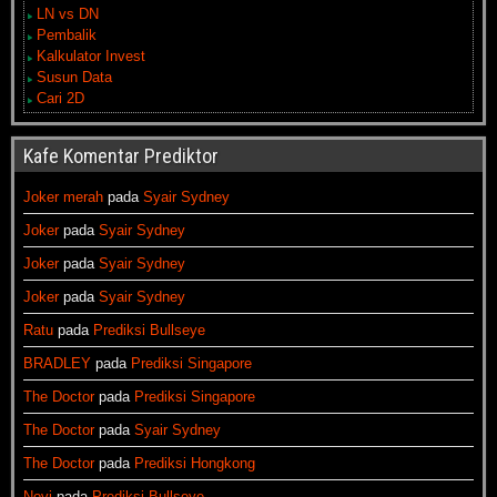
LN vs DN
Pembalik
Kalkulator Invest
Susun Data
Cari 2D
Kafe Komentar Prediktor
Joker merah
pada
Syair Sydney
Joker
pada
Syair Sydney
Joker
pada
Syair Sydney
Joker
pada
Syair Sydney
Ratu
pada
Prediksi Bullseye
BRADLEY
pada
Prediksi Singapore
The Doctor
pada
Prediksi Singapore
The Doctor
pada
Syair Sydney
The Doctor
pada
Prediksi Hongkong
Novi
pada
Prediksi Bullseye