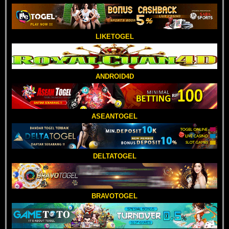
LIKETOGEL
ANDROID4D
ASEANTOGEL
DELTATOGEL
BRAVOTOGEL