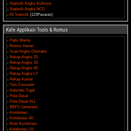
Statistik Angka Bullseye
Statistik Angka NCD
All Statistik
(123Pasaran)
Kafe Applikasi Tools & Rumus
Paito Warna
Rumus Harian
Scan Angka Otomatis
Rekap Angka 2D
Rekap Angka 3D
Rekap Angka 4D
Rekap Angka CT
Rekap Kumat
Toto Converter
Kalender Togel
Pola Dasar
Pola Dasar ALL
BBFS Generator
Kombinasi
Kombinasi 4D
Multi Kombinasi
Kolaborasi LN