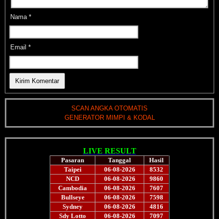
Nama
*
Email
*
SCAN ANGKA OTOMATIS
GENERATOR MIMPI & KODAL