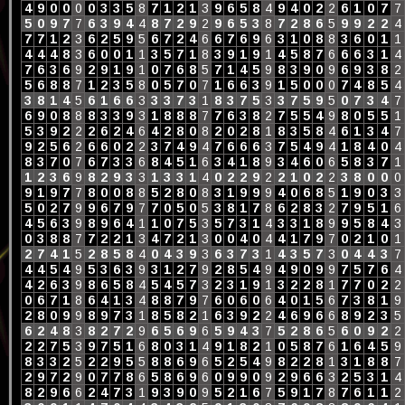
4
9
0
0
0
0
3
3
5
8
7
1
2
1
3
9
6
5
8
4
9
4
0
2
2
6
1
0
7
7
5
0
9
7
7
6
3
9
4
4
8
7
2
9
2
9
6
5
3
8
7
2
8
6
5
9
9
2
2
4
7
7
1
2
3
6
2
5
9
5
6
7
2
4
6
6
7
6
9
6
3
1
0
8
8
3
6
0
1
1
4
4
4
8
3
6
0
0
1
1
3
5
7
1
8
3
9
1
9
1
4
5
8
7
6
6
6
3
1
4
7
6
3
6
9
2
9
1
9
1
0
7
6
8
5
7
1
4
5
9
8
3
9
0
9
6
9
3
8
2
5
6
8
8
7
1
2
3
5
8
0
5
7
0
7
1
6
6
3
9
1
5
0
0
0
7
4
8
5
4
3
8
1
4
5
6
1
6
6
3
3
3
7
3
1
8
3
7
5
3
3
7
5
9
5
0
7
3
4
7
6
9
0
8
8
8
3
3
9
3
1
8
8
8
7
7
6
3
8
2
7
5
5
4
9
8
0
5
5
1
5
3
9
2
2
2
6
2
4
6
4
2
8
0
8
2
0
2
8
1
8
3
5
8
4
6
1
3
4
7
9
2
5
6
2
6
6
0
2
2
3
7
4
9
4
7
6
6
6
3
7
5
4
9
4
1
8
4
0
4
8
3
7
0
7
6
7
3
3
6
8
4
5
1
6
3
4
1
8
9
3
4
6
0
6
5
8
3
7
1
1
2
3
6
9
8
2
9
3
3
1
3
3
1
4
0
2
2
9
2
2
1
0
2
2
3
8
0
0
0
9
1
9
7
7
8
0
0
8
8
5
2
8
0
8
3
1
9
9
9
4
0
6
8
5
1
9
0
3
3
5
0
2
7
9
9
6
7
9
7
7
0
5
0
5
3
8
1
7
8
6
2
8
3
2
7
9
5
1
6
4
5
6
3
9
8
9
6
4
1
1
0
7
5
3
5
7
3
1
4
3
3
1
8
9
9
5
8
4
3
0
3
8
8
7
7
2
2
1
3
4
7
2
1
3
0
0
4
0
4
4
1
7
9
7
0
2
1
0
1
2
7
4
1
5
2
8
5
8
4
0
4
3
9
3
6
3
7
3
1
4
3
5
7
3
0
4
4
3
7
4
4
5
4
9
5
3
6
3
9
3
1
2
7
9
2
8
5
4
9
4
9
0
9
9
7
5
7
6
4
4
2
6
3
9
8
6
5
8
4
5
4
5
7
3
2
3
1
9
1
3
2
2
8
1
7
7
0
2
2
0
6
7
1
8
6
4
1
3
4
8
8
7
9
7
6
0
6
0
6
4
0
1
5
6
7
3
8
1
9
2
8
0
9
9
8
9
7
3
1
8
5
8
2
1
6
3
9
2
2
4
6
9
6
6
8
9
2
3
5
6
2
4
8
3
8
2
7
2
9
6
5
6
9
6
5
9
4
3
7
5
2
8
6
5
6
0
9
2
2
2
2
7
5
3
9
7
5
1
6
8
0
3
1
4
9
1
8
2
1
0
5
8
7
6
1
6
4
5
9
8
3
3
2
5
2
2
9
5
5
8
8
6
9
6
5
2
5
4
9
8
2
2
8
1
3
1
8
8
7
2
9
7
2
9
0
7
7
8
6
5
8
6
9
6
0
9
9
0
9
2
9
6
6
3
2
5
3
1
4
8
2
9
6
6
2
4
7
3
1
9
3
9
0
9
5
2
1
6
7
5
9
1
7
8
7
6
1
1
2