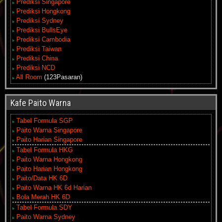
Prediksi Singapore
Prediksi Hongkong
Prediksi Sydney
Prediksi BullsEye
Prediksi Cambodia
Prediksi Taiwan
Prediksi China
Prediksi NCD
All Room
(123Pasaran)
Kafe Paito Warna
Tabel Formula SGP
Paito Warna Singapore
Paito Harian Singapore
Tabel Formula HKG
Paito Warna Hongkong
Paito Harian Hongkong
Paito/Data HK 6D
Paito Warna HK 6d Harian
Bola Merah HK 6D
Tabel Formula SDY
Paito Warna Sydney