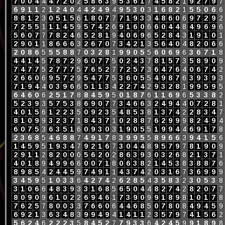
7
0
0
4
4
4
7
2
0
2
5
8
6
3
9
5
3
6
1
7
4
5
8
2
1
9
2
7
9
7
6
9
1
1
2
1
2
4
0
4
4
2
4
9
4
9
5
3
0
3
1
6
8
2
1
5
5
0
6
6
8
8
1
2
3
0
5
1
5
6
1
8
0
7
7
7
1
9
3
3
4
8
6
0
6
9
7
2
9
2
7
2
5
5
1
1
1
4
5
9
5
7
4
2
6
9
1
6
0
6
6
0
4
4
8
4
9
6
9
6
5
6
0
7
7
7
8
2
4
6
5
2
8
1
9
4
0
6
9
6
5
2
8
4
3
1
9
1
0
1
2
9
0
1
1
8
6
6
6
3
2
6
7
0
7
3
4
2
1
3
5
6
4
0
4
8
2
0
6
6
2
0
8
6
5
5
5
8
8
7
0
3
2
8
1
9
9
0
5
5
6
0
6
9
6
3
6
7
1
8
4
4
1
4
5
7
8
7
2
9
6
0
7
7
5
0
2
4
3
7
8
1
5
7
3
5
8
9
0
9
7
4
7
7
5
2
7
7
7
5
7
6
5
2
7
7
2
5
7
3
6
4
7
6
4
0
6
7
4
2
2
6
6
0
6
9
5
7
2
9
5
4
7
7
5
3
6
0
5
5
4
9
8
7
6
3
9
3
9
3
7
1
9
4
4
0
3
9
6
6
5
1
1
3
4
2
2
7
4
2
9
3
2
8
1
9
9
5
9
5
6
4
6
0
6
2
5
1
7
8
8
4
5
9
5
0
1
8
7
6
1
1
6
9
6
5
3
3
8
2
5
2
3
9
3
5
7
5
3
8
6
9
0
7
7
3
4
6
6
3
2
4
9
4
4
0
7
2
8
1
4
0
1
5
6
1
2
2
3
5
0
9
2
3
5
4
8
5
3
8
1
3
7
4
2
2
8
3
4
7
8
1
0
9
9
3
2
3
7
1
8
4
3
7
1
0
2
8
8
7
6
2
9
9
9
8
2
4
9
4
6
0
7
5
3
6
3
5
1
6
0
9
3
0
3
1
9
0
5
5
1
9
9
4
4
6
9
1
7
8
2
3
6
8
5
4
6
8
8
7
4
9
1
7
8
3
9
9
5
5
8
9
6
6
3
9
4
1
5
6
1
4
5
9
5
1
9
3
4
7
9
2
1
6
7
3
0
4
4
8
9
5
7
9
7
8
1
9
0
9
2
9
1
1
2
8
2
0
0
0
5
6
2
0
2
8
6
3
9
3
0
3
2
6
8
2
1
3
7
1
4
0
1
8
9
4
9
9
6
6
0
0
7
1
8
0
6
3
8
2
1
4
5
3
8
3
8
8
7
6
8
9
8
5
4
2
4
4
5
9
7
4
9
1
1
4
3
7
4
2
0
3
1
6
7
3
6
9
9
9
3
4
5
9
5
1
0
3
3
6
4
2
7
4
2
6
2
8
5
4
3
5
8
3
2
3
0
5
3
8
3
1
0
6
6
4
8
3
9
3
3
1
6
8
5
6
5
0
4
4
8
2
7
4
2
8
2
0
7
7
8
0
9
0
9
6
1
0
2
2
6
9
4
6
1
7
3
9
0
9
9
1
8
9
8
1
0
1
7
8
7
6
2
5
7
8
0
0
3
3
7
6
6
0
6
4
4
6
8
5
0
7
8
0
8
4
9
4
5
9
6
9
2
1
3
6
3
4
8
3
9
9
4
9
4
1
4
1
1
2
3
5
7
9
7
4
1
5
6
2
5
6
2
4
6
2
2
2
3
5
8
4
5
2
7
7
9
3
3
6
4
2
4
5
9
9
1
8
9
8