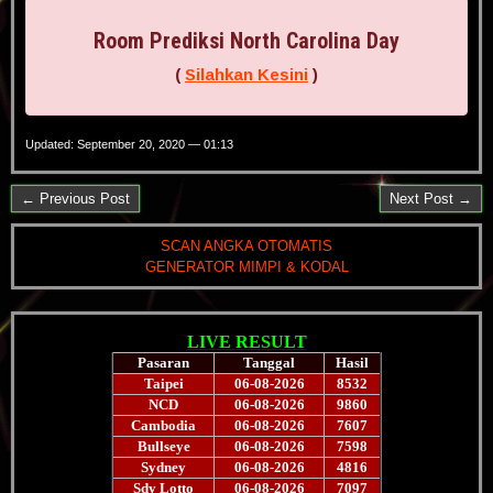
Room Prediksi North Carolina Day
(
Silahkan Kesini
)
Updated: September 20, 2020 — 01:13
← Previous Post
Next Post →
SCAN ANGKA OTOMATIS
GENERATOR MIMPI & KODAL