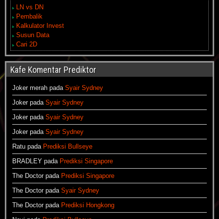
LN vs DN
Pembalik
Kalkulator Invest
Susun Data
Cari 2D
Kafe Komentar Prediktor
Joker merah
pada
Syair Sydney
Joker
pada
Syair Sydney
Joker
pada
Syair Sydney
Joker
pada
Syair Sydney
Ratu
pada
Prediksi Bullseye
BRADLEY
pada
Prediksi Singapore
The Doctor
pada
Prediksi Singapore
The Doctor
pada
Syair Sydney
The Doctor
pada
Prediksi Hongkong