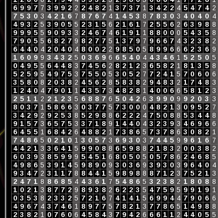
6
9
9
7
7
3
9
9
2
2
2
4
8
2
1
3
7
3
7
1
3
4
2
2
4
5
4
7
4
2
7
5
3
0
3
4
2
1
6
7
8
7
6
7
4
1
4
5
3
8
7
8
3
0
3
4
0
4
0
4
4
9
3
2
5
3
9
0
5
5
2
3
1
5
6
2
1
6
1
7
2
5
5
6
2
6
3
9
8
8
9
9
9
5
5
9
0
9
3
3
2
4
6
7
4
6
1
9
1
1
8
8
0
0
0
5
4
3
5
8
7
9
0
5
5
6
8
2
7
9
8
2
7
7
5
1
3
7
9
7
9
6
6
7
4
3
2
3
8
2
6
4
4
0
4
2
0
4
0
4
8
0
0
2
2
9
8
5
0
5
8
9
9
6
6
6
2
3
6
9
1
6
0
9
9
3
4
3
2
5
0
3
6
9
6
6
5
4
0
4
4
3
4
6
1
5
2
5
0
5
0
4
9
5
5
6
4
4
8
3
7
4
5
6
2
8
2
1
2
3
6
5
8
2
1
8
1
3
5
8
5
2
5
9
5
4
9
7
5
3
7
5
5
0
5
3
0
5
2
7
7
2
4
1
5
7
0
6
0
6
3
5
8
0
8
2
0
3
8
2
4
5
6
2
8
5
8
3
8
2
9
4
8
3
2
1
7
4
8
3
1
2
4
0
4
7
9
0
1
1
4
3
5
7
3
4
8
2
8
1
4
0
0
6
6
5
8
1
2
3
2
5
1
1
2
2
1
2
3
5
6
8
8
7
6
5
0
4
2
6
3
9
9
0
9
9
2
0
3
3
8
0
3
7
1
5
8
6
6
3
0
3
7
7
5
7
3
0
0
0
4
8
2
1
3
0
9
5
2
7
3
4
2
9
2
9
2
5
3
8
5
2
9
8
8
6
2
2
2
4
7
5
0
8
8
5
3
4
4
8
9
1
5
7
3
6
5
7
5
3
3
7
1
8
9
1
4
4
0
4
3
2
3
9
3
4
6
9
6
6
6
4
5
5
1
6
8
4
2
6
4
8
8
2
1
7
3
8
6
5
7
3
7
8
6
3
0
8
2
1
7
4
8
6
5
0
2
1
0
1
3
0
5
7
3
6
9
3
0
3
7
4
4
5
9
9
6
1
6
7
4
4
2
1
3
3
6
4
1
5
9
9
0
8
8
6
5
9
8
8
2
1
8
3
2
0
0
3
8
2
6
0
3
9
3
8
5
9
9
9
5
4
5
1
6
8
0
5
0
5
0
5
7
8
6
2
4
6
8
5
4
9
8
6
5
3
9
1
4
5
9
8
9
0
9
3
0
3
6
9
3
9
3
0
3
9
6
4
0
4
9
3
4
7
2
3
1
1
7
8
8
4
4
1
5
9
8
9
8
8
8
7
1
2
3
7
5
2
1
3
2
4
7
1
8
8
6
8
5
4
4
3
6
1
7
5
4
8
6
5
3
2
3
8
2
1
8
0
8
8
1
0
2
1
3
8
7
7
2
9
8
9
3
8
2
6
2
2
3
5
4
7
5
9
5
9
9
1
9
1
0
3
5
3
8
2
3
3
2
5
7
2
1
6
7
4
1
4
1
5
6
9
9
4
4
7
9
0
6
6
4
9
6
7
4
3
7
4
6
1
8
9
7
7
5
7
8
2
1
3
7
7
8
6
5
1
4
9
8
8
2
3
8
2
1
0
7
6
0
6
4
5
8
4
3
7
9
4
2
6
6
6
1
1
2
4
4
0
5
5