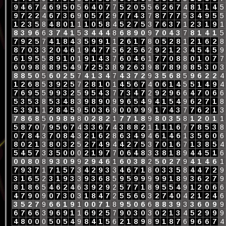
9
4
6
7
4
6
9
5
0
5
6
4
0
7
7
5
2
0
5
5
6
2
6
7
4
8
1
1
4
5
9
7
2
2
4
6
7
3
6
9
0
5
7
2
9
7
7
4
3
7
8
7
7
7
5
3
4
9
5
5
1
2
3
5
8
4
8
0
1
1
1
0
5
8
4
5
2
7
5
3
7
6
3
7
1
2
3
1
9
1
8
3
9
6
6
3
7
4
1
5
3
4
4
4
8
6
8
9
0
9
7
0
4
3
7
8
1
4
1
5
7
9
2
5
7
4
1
8
4
3
5
9
9
1
1
2
6
1
7
8
0
5
2
8
1
2
1
6
2
8
8
7
0
3
3
2
0
4
6
1
9
4
7
7
5
6
2
5
6
2
9
2
1
2
3
4
5
4
5
9
6
1
9
5
5
8
9
1
0
1
9
1
4
3
7
6
0
4
6
1
7
7
0
8
8
0
1
0
7
7
6
0
9
8
8
8
9
5
4
9
7
2
5
3
8
9
2
6
3
9
8
7
8
9
8
8
5
3
0
3
8
8
5
0
5
6
0
2
5
7
4
1
3
4
7
4
3
7
2
9
3
5
6
8
5
9
6
2
2
4
1
2
6
8
5
3
9
2
5
7
2
8
1
0
1
4
5
6
7
4
0
6
1
4
5
5
1
4
9
4
7
6
9
5
5
9
9
3
2
5
9
5
4
3
7
7
3
4
7
2
9
2
9
6
6
4
7
0
6
6
5
3
5
3
8
5
3
4
8
3
9
8
9
0
9
9
6
5
4
9
4
1
5
4
9
6
2
7
1
8
5
3
9
1
1
2
8
4
5
9
5
0
3
6
9
0
0
9
9
9
1
7
4
3
7
7
6
2
1
3
7
8
6
8
5
0
9
8
9
8
0
2
8
2
1
7
7
1
8
9
8
0
3
5
8
1
2
0
1
1
5
8
7
0
7
9
5
6
7
4
3
3
6
7
4
3
8
8
2
1
1
1
1
6
7
7
8
5
3
8
0
7
8
4
3
7
0
8
4
3
2
1
6
2
8
6
3
4
9
4
6
1
4
6
1
3
5
6
0
6
8
0
2
1
3
8
0
3
2
5
2
7
4
9
4
4
2
7
5
3
7
0
1
6
7
1
3
8
5
4
5
4
5
7
3
3
5
0
0
0
2
1
9
7
7
0
6
4
8
3
3
8
1
8
9
4
4
5
1
6
0
0
8
0
8
9
3
0
9
9
2
9
4
6
1
6
0
3
8
2
5
0
2
7
9
4
1
4
6
1
7
9
3
7
1
7
1
5
7
3
4
2
9
3
3
4
6
7
1
8
0
3
3
5
8
4
4
7
2
9
3
1
6
5
2
3
1
9
3
3
9
3
6
8
5
9
5
9
9
9
9
9
1
8
9
3
6
2
7
9
8
1
8
6
5
4
6
2
4
6
3
9
2
9
2
5
7
7
1
8
9
5
5
4
9
1
2
0
6
6
4
7
9
0
9
0
7
3
0
3
1
8
4
7
2
5
5
6
6
3
2
7
4
0
4
2
1
2
4
6
3
5
2
7
9
6
6
1
9
1
0
0
7
1
8
9
5
0
6
6
8
8
3
9
3
3
6
0
9
9
6
7
6
6
3
9
6
9
1
1
6
9
2
5
7
9
0
3
0
3
0
2
1
3
4
5
2
9
9
9
4
8
0
0
0
5
0
5
4
9
8
4
1
5
6
2
1
8
9
8
9
1
8
7
6
9
6
6
7
4