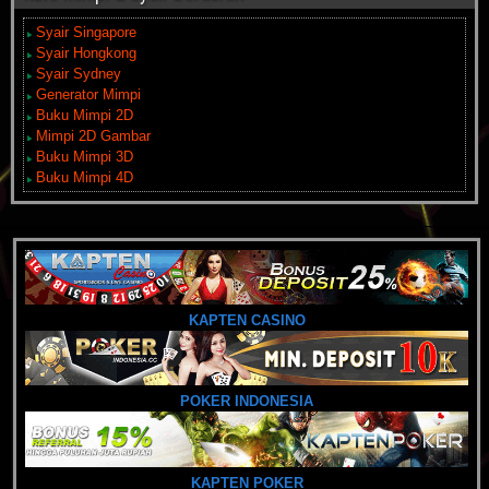
Syair Singapore
Syair Hongkong
Syair Sydney
Generator Mimpi
Buku Mimpi 2D
Mimpi 2D Gambar
Buku Mimpi 3D
Buku Mimpi 4D
KAPTEN CASINO
POKER INDONESIA
KAPTEN POKER