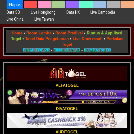
Hapus
Paito Lengkap
Live Singapore
Data SG
Live Sydney
Data SD
Live Hongkong
Data HK
Live Cambodia
Live China
Live Taiwan
Home
•
Room Lomba
•
Room Prediksi
•
Rumus & Applikasi
Togel
•
Tabel Data Pengeluaran
•
Live Draw result
•
Perkakas
Togel
FINAL TOP 2D
•
FINAL TOP 3D
•
LOMBA PAITO
ALFATOGEL
DIVATOGEL
AUDITOGEL